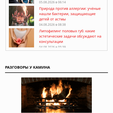
05.08.2026 в 06:14
Природа против аллергии: учёные
нашли бактерии, защищающие
детей от астмы
04.08.2026 в 08:38
Липофилинг половых губ: какие
эстетические задачи обсуждают на
консультации
04.08.2026 в 05:39
Какие природные компоненты
помогают поддерживать активность
РАЗГОВОРЫ У КАМИНА
03.08.2026 в 06:39
Как перенести стоимость флешки
КТ/МРТ на пациента и поднять чек?
03.08.2026 в 05:44
Фермерский эффект: ученые нашли
бактерии, защищающие детей от
аллергии и астмы