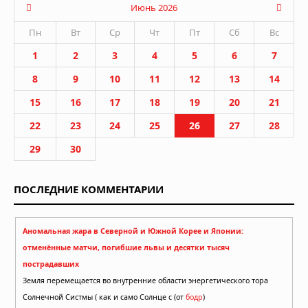
Июнь 2026
Пн
Вт
Ср
Чт
Пт
Сб
Вс
1
2
3
4
5
6
7
8
9
10
11
12
13
14
15
16
17
18
19
20
21
22
23
24
25
26
27
28
29
30
ПОСЛЕДНИЕ КОММЕНТАРИИ
Аномальная жара в Северной и Южной Корее и Японии:
отменённые матчи, погибшие львы и десятки тысяч
пострадавших
Земля перемещается во внутренние области энергетического тора
Солнечной Систмы ( как и само Солнце с (от
бодр
)