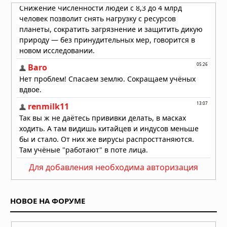
02.08.2026 в 07:00
Стоматологи нашли простой способ
остановить кариес без сверления
30.07.2026 в 08:47
УЗИ поверхностных структур и
мягких тканей
29.07.2026 в 05:40
Пять чашек кофе в день улучшают
здоровье сердца
28.07.2026 в 10:23
Как выбрать хорошего врача и
клинику: на что обращать внимание
Для добавления необходима авторизация
перед записью на приём
26.07.2026 в 06:01
НОВОЕ НА ФОРУМЕ