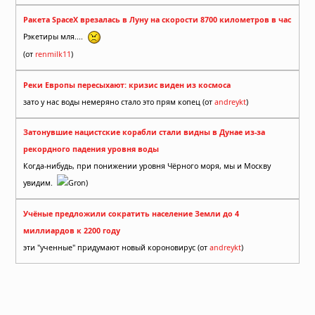
Ракета SpaceX врезалась в Луну на скорости 8700 километров в час
Рэкетиры мля....
(от
renmilk11
)
Реки Европы пересыхают: кризис виден из космоса
зато у нас воды немеряно стало это прям копец (от
andreykt
)
Затонувшие нацистские корабли стали видны в Дунае из-за
рекордного падения уровня воды
Когда-нибудь, при понижении уровня Чёрного моря, мы и Москву
увидим.
Gron)
Учёные предложили сократить население Земли до 4
миллиардов к 2200 году
эти "ученные" придумают новый короновирус (от
andreykt
)