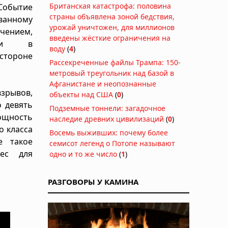
Британская катастрофа: половина
 Событие
страны объявлена зоной бедствия,
ванному
урожай уничтожен, для миллионов
ением,
введены жёсткие ограничения на
ехи в
воду
(
4
)
стороне
Рассекреченные файлы Трампа: 150-
метровый треугольник над базой в
Афганистане и неопознанные
рывов,
объекты над США
(
0
)
о девять
Подземные тоннели: загадочное
ощность
наследие древних цивилизаций
(
0
)
о класса
Восемь выживших: почему более
е такое
семисот легенд о Потопе называют
рес для
одно и то же число
(
1
)
РАЗГОВОРЫ У КАМИНА