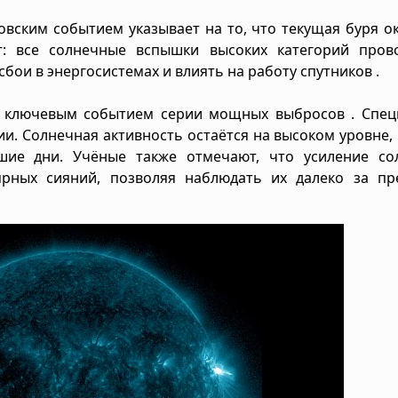
овским событием указывает на то, что текущая буря о
: все солнечные вспышки высоких категорий пров
ои в энергосистемах и влиять на работу спутников .
ла ключевым событием серии мощных выбросов . Спец
и. Солнечная активность остаётся на высоком уровне,
е дни. Учёные также отмечают, что усиление со
ярных сияний, позволяя наблюдать их далеко за пр