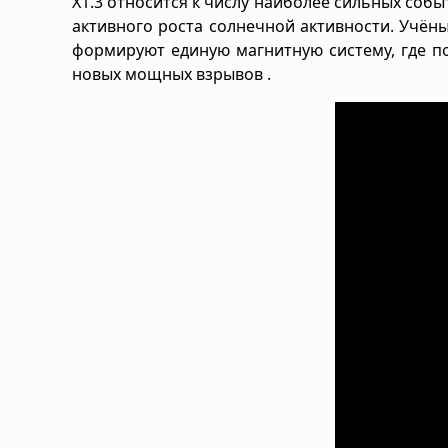
X1.3 относится к числу наиболее сильных соб
активного роста солнечной активности. Учёны
формируют единую магнитную систему, где по
новых мощных взрывов .