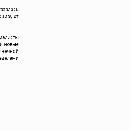
казалась
оцируют
иалисты
 и новые
лнечной
еделами