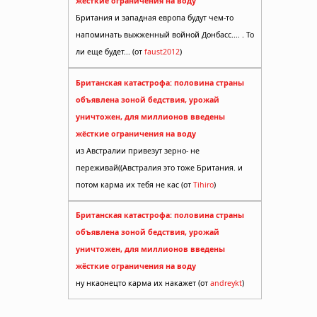
жёсткие ограничения на воду
Британия и западная европа будут чем-то
напоминать выжженный войной Донбасс.... . То
ли еще будет... (от
faust2012
)
Британская катастрофа: половина страны
объявлена зоной бедствия, урожай
уничтожен, для миллионов введены
жёсткие ограничения на воду
из Австралии привезут зерно- не
переживай((Австралия это тоже Британия. и
потом карма их тебя не кас (от
Tihiro
)
Британская катастрофа: половина страны
объявлена зоной бедствия, урожай
уничтожен, для миллионов введены
жёсткие ограничения на воду
ну нкаонецто карма их накажет (от
andreykt
)