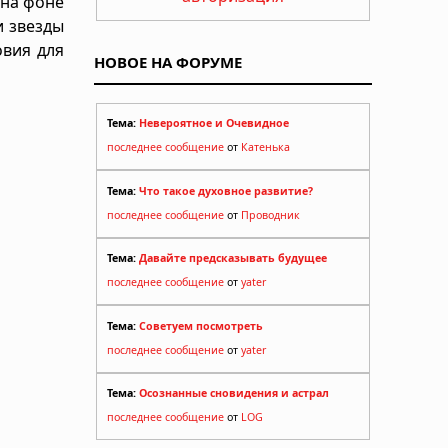
 на фоне
и звезды
овия для
НОВОЕ НА ФОРУМЕ
Тема:
Невероятное и Очевидное
последнее сообщение
от
Катенька
Тема:
Что такое духовное развитие?
последнее сообщение
от
Проводник
Тема:
Давайте предсказывать будущее
последнее сообщение
от
yater
Тема:
Советуем посмотреть
последнее сообщение
от
yater
Тема:
Осознанные сновидения и астрал
последнее сообщение
от
LOG