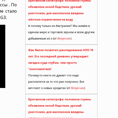
Британская катастрофа: половина страны
ссы . По
объявлена зоной бедствия, урожай
е стало
уничтожен, для миллионов введены
 G3.
жёсткие ограничения на воду
А почему только из Австралии? Мы живём в
едином мире и торговля зерном и всем другим
добываемым из з (от
Везунчик
)
Жак Валле посвятил расследованию НЛО 70
лет. Его последний дневник утверждает:
загадка куда глубже, чем просто
"инопланетяне!
Почему-то никто не думает что надо
расплатится за то что уже получено. Все
мечтают о новых кредитах (от
Везунчик
)
Британская катастрофа: половина страны
объявлена зоной бедствия, урожай
уничтожен, для миллионов введены