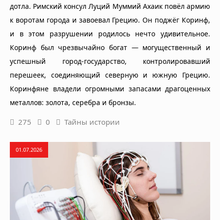
дотла. Римский консул Луций Муммий Ахаик повёл армию
к воротам города и завоевал Грецию. Он поджёг Коринф,
и в этом разрушении родилось нечто удивительное.
Коринф был чрезвычайно богат — могущественный и
успешный город-государство, контролировавший
перешеек, соединяющий северную и южную Грецию.
Коринфяне владели огромными запасами драгоценных
металлов: золота, серебра и бронзы.
275
0
Тайны истории
01.07.2026