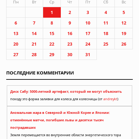
Пн
Вт
Ср
Чт
Пт
Сб
Вс
1
2
3
4
5
6
7
8
9
10
11
12
13
14
15
16
17
18
19
20
21
22
23
24
25
26
27
28
29
30
31
ПОСЛЕДНИЕ КОММЕНТАРИИ
Диск Сабу: 5000-летний артефакт, который не могут объяснить
походу это форма заливки для колеса для колесницы (от
andreykt
)
Аномальная жара в Северной и Южной Корее и Японии:
отменённые матчи, погибшие львы и десятки тысяч
пострадавших
Земля перемещается во внутренние области энергетического тора