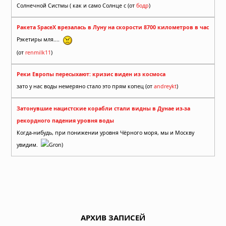
Солнечной Систмы ( как и само Солнце с (от
бодр
)
Ракета SpaceX врезалась в Луну на скорости 8700 километров в час
Рэкетиры мля....
(от
renmilk11
)
Реки Европы пересыхают: кризис виден из космоса
зато у нас воды немеряно стало это прям копец (от
andreykt
)
Затонувшие нацистские корабли стали видны в Дунае из-за
рекордного падения уровня воды
Когда-нибудь, при понижении уровня Чёрного моря, мы и Москву
увидим.
Gron)
АРХИВ ЗАПИСЕЙ