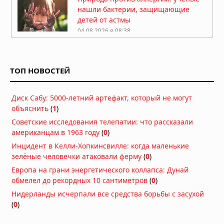
нашли бактерии, защищающие
детей от астмы
04.08.2026 в 08:38
Липофилинг половых губ: какие
эстетические задачи обсуждают на
консультации
ТОП НОВОСТЕЙ
04.08.2026 в 05:39
Какие природные компоненты
Диск Сабу: 5000-летний артефакт, который не могут
помогают поддерживать активность
объяснить
(
1
)
03.08.2026 в 06:39
Советские исследования телепатии: что рассказали
американцам в 1963 году
(
0
)
Как перенести стоимость флешки
Инцидент в Келли-Хопкинсвилле: когда маленькие
КТ/МРТ на пациента и поднять чек?
зелёные человечки атаковали ферму
(
0
)
03.08.2026 в 05:44
Европа на грани энергетического коллапса: Дунай
Фермерский эффект: ученые нашли
обмелел до рекордных 10 сантиметров
(
0
)
бактерии, защищающие детей от
Нидерланды исчерпали все средства борьбы с засухой
аллергии и астмы
(
0
)
02.08.2026 в 07:00