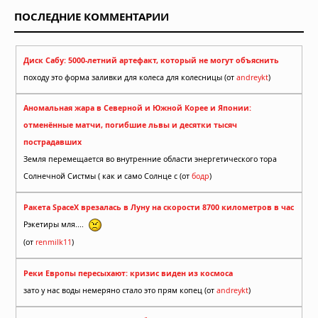
ПОСЛЕДНИЕ КОММЕНТАРИИ
Диск Сабу: 5000-летний артефакт, который не могут объяснить
походу это форма заливки для колеса для колесницы (от
andreykt
)
Аномальная жара в Северной и Южной Корее и Японии:
отменённые матчи, погибшие львы и десятки тысяч
пострадавших
Земля перемещается во внутренние области энергетического тора
Солнечной Систмы ( как и само Солнце с (от
бодр
)
Ракета SpaceX врезалась в Луну на скорости 8700 километров в час
Рэкетиры мля....
(от
renmilk11
)
Реки Европы пересыхают: кризис виден из космоса
зато у нас воды немеряно стало это прям копец (от
andreykt
)