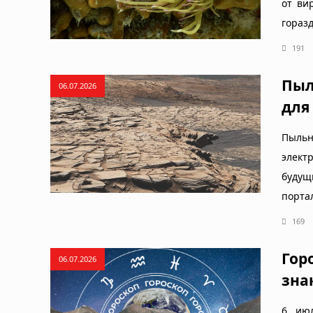
от ви
гораз
191
Пыл
06.07.2026
для
Пыльн
элект
будущ
портал
169
Гор
06.07.2026
зна
6 июл