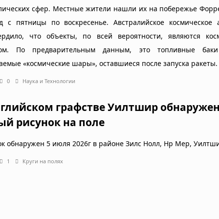
лических сфер. Местные жители нашли их на побережье Форр
д с пятницы по воскресенье. Австралийское космическое а
ердило, что объекты, по всей вероятности, являются кос
ром. По предварительным данным, это топливные бак
аемые «космические шары», оставшиеся после запуска ракеты.
0
Наука и Технологии
нглийском графстве Уилтшир обнаруже
ый рисунок на поле
ок обнаружен 5 июля 2026г в районе Зилс Нолл, Нр Мер, Уилтш
1
Круги на полях