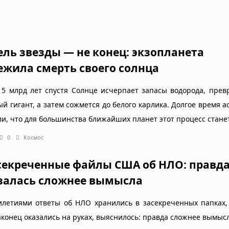
ель звезды — не конец: экзопланета
ежила смерть своего солнца
 5 млрд лет спустя Солнце исчерпает запасы водорода, прев
ый гигант, а затем сожмется до белого карлика. Долгое время 
ли, что для большинства ближайших планет этот процесс стане
0
Космос
секреченные файлы США об НЛО: правд
залась сложнее вымысла
илетиями ответы об НЛО хранились в засекреченных папках,
аконец оказались на руках, выяснилось: правда сложнее вымысл