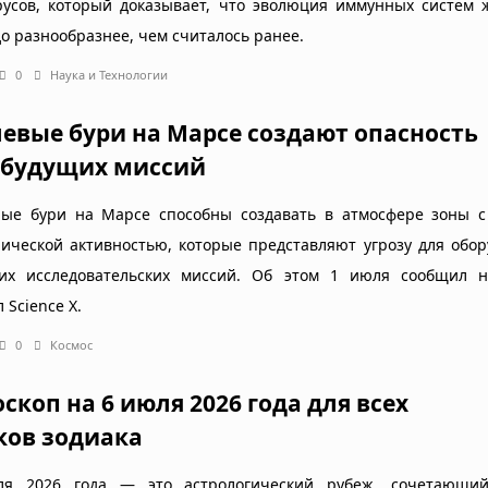
русов, который доказывает, что эволюция иммунных систем 
до разнообразнее, чем считалось ранее.
0
Наука и Технологии
евые бури на Марсе создают опасность
 будущих миссий
ые бури на Марсе способны создавать в атмосфере зоны с
рической активностью, которые представляют угрозу для обо
их исследовательских миссий. Об этом 1 июля сообщил н
 Science X.
0
Космос
оскоп на 6 июля 2026 года для всех
ков зодиака
я 2026 года — это астрологический рубеж, сочетающи