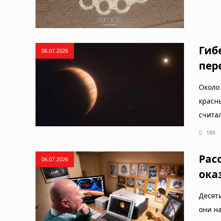
Гиб
06.07.2026
пер
Около
красн
счита
189
Рас
06.07.2026
ока
Десят
они н