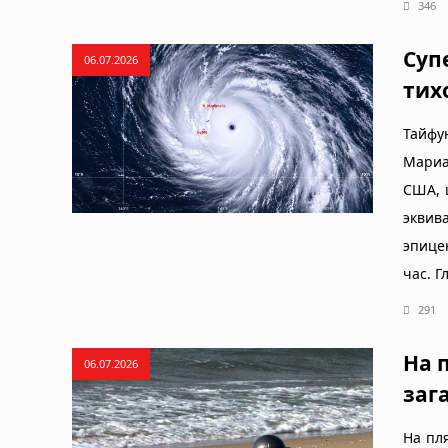
346
Суп
06.07.2026
тих
Тайфу
Мариа
США, 
эквив
эпице
час. Г
291
На 
06.07.2026
заг
На пл