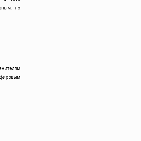
вным, но
енителям
апфировым