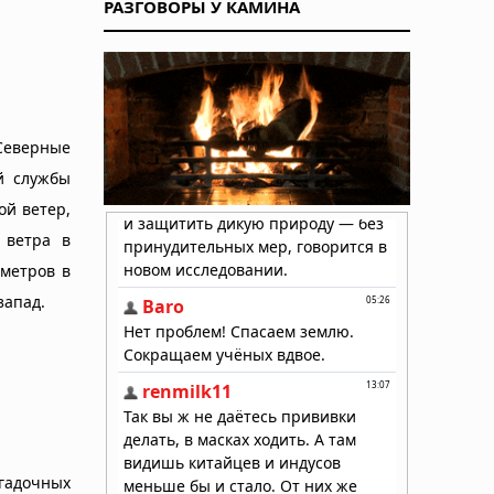
РАЗГОВОРЫ У КАМИНА
Северные
й службы
ой ветер,
 ветра в
ометров в
запад.
агадочных