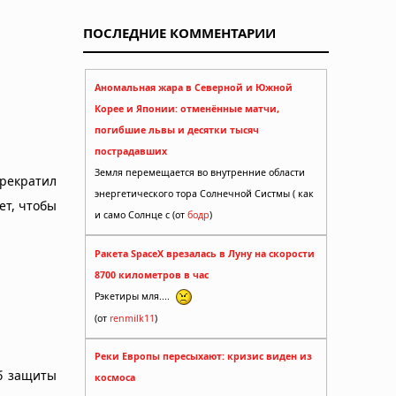
ПОСЛЕДНИЕ КОММЕНТАРИИ
Аномальная жара в Северной и Южной
Корее и Японии: отменённые матчи,
погибшие львы и десятки тысяч
пострадавших
Земля перемещается во внутренние области
рекратил
энергетического тора Солнечной Систмы ( как
ет, чтобы
и само Солнце с (от
бодр
)
Ракета SpaceX врезалась в Луну на скорости
8700 километров в час
Рэкетиры мля....
(от
renmilk11
)
Реки Европы пересыхают: кризис виден из
б защиты
космоса