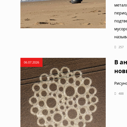
метал
перио
подтв
мусо
назыв
257
В а
06.07.2026
нов
Рисун
488