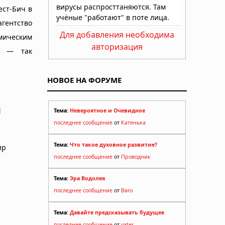
ест-Бич в
гентство
Для добавления необходима
мическим
авторизация
и — так
НОВОЕ НА ФОРУМЕ
н
Тема:
Невероятное и Очевидное
последнее сообщение
от
Катенька
Тема:
Что такое духовное развитие?
ир
последнее сообщение
от
Проводник
Тема:
Эра Водолея
последнее сообщение
от
Baro
Тема:
Давайте предсказывать будущее
последнее сообщение
от
yater