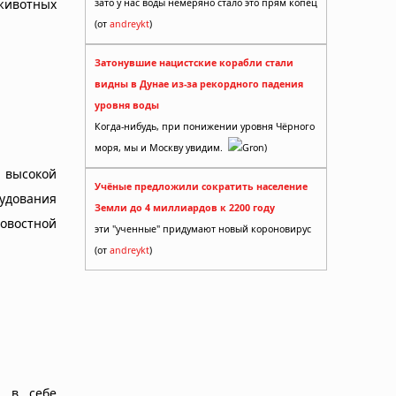
животных
зато у нас воды немеряно стало это прям копец
(от
andreykt
)
Затонувшие нацистские корабли стали
видны в Дунае из-за рекордного падения
уровня воды
Когда-нибудь, при понижении уровня Чёрного
моря, мы и Москву увидим.
Gron)
 высокой
Учёные предложили сократить население
рудования
Земли до 4 миллиардов к 2200 году
овостной
эти "ученные" придумают новый короновирус
(от
andreykt
)
й в себе