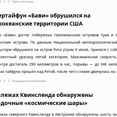
0
Тайны истории
ертайфун «Бави» обрушился на
оокеанские территории США
н «Бави» достиг побережья тихоокеанских островов Гуам и 
нские острова. По данным Национальной метеорологическо
шторм обрушился на остров Рота утром 6 июля, принеся с соб
алентный урагану пятой категории. Максимальная скорость
нтре достигала 290 километров в час, порывы — до 346 кил
лаз тайфуна прошёл над Ротой, после чего стихия двинулась на 
0
Природные катаклизмы
пляжах Квинсленда обнаружены
адочные «космические шары»
яжах северного Квинсленда в Австралии обнаружены шесть з