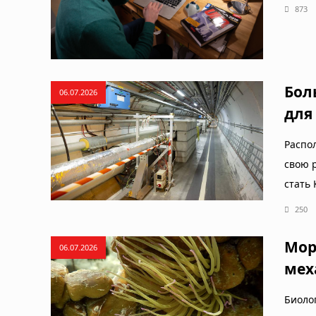
873
Бол
06.07.2026
для
Распо
свою 
стать
250
Мор
06.07.2026
мех
Биоло