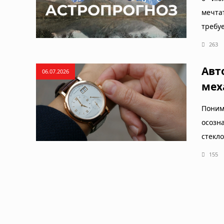
мечта
требу
263
Авт
06.07.2026
мех
Поним
осозн
стекло
155