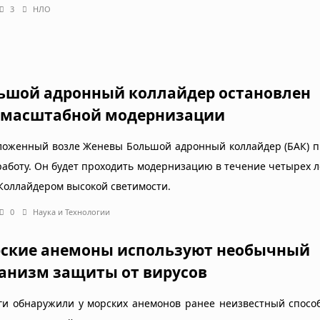
3
НЛО
ьшой адронный коллайдер остановлен
 масштабной модернизации
ложенный возле Женевы Большой адронный коллайдер (БАК) п
работу. Он будет проходить модернизацию в течение четырех л
 Коллайдером высокой светимости.
0
Наука и Технологии
ские анемоны используют необычный
анизм защиты от вирусов
ги обнаружили у морских анемонов ранее неизвестный спосо