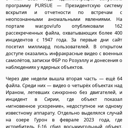
программу PURSUE — Президентскую систему
вскрытия и отчетности по встречам с
неопознанными аномальными явлениями. На
портале war.gov/ufo опубликовали 162
рассекреченных файла, охватывающих более 400
инцидентов с 1947 года. За первые дни сайт
посетил миллиард пользователей. В открытом
доступе оказались инфракрасные видео с военных
самолётов, записки ФБР по Розуэллу и донесения о
наблюдениях у ядерных объектов.
Через две недели вышла вторая часть — ещё 64
файла. Среди них — видео о четырёх объектах над
Ираном, летевших синхронно без двигателей, и
инцидент в Сирии, где объект показал
«мгновенное ускорение», недоступное ни одному
известному аппарату. Отдельно выделялся случай
на озере Гурон в феврале 2023 года, где
истребитель F-16 сбил восьмиугольный объект,