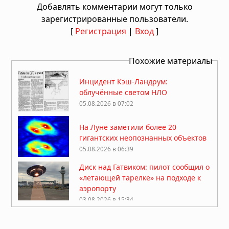
Добавлять комментарии могут только
зарегистрированные пользователи.
[
Регистрация
|
Вход
]
Похожие материалы
Инцидент Кэш-Ландрум:
облучённые светом НЛО
05.08.2026 в 07:02
На Луне заметили более 20
гигантских неопознанных объектов
05.08.2026 в 06:39
Диск над Гатвиком: пилот сообщил о
«летающей тарелке» на подходе к
аэропорту
03.08.2026 в 15:34
Многомерная реальность: что
предложил Нил Деграсс Тайсон для