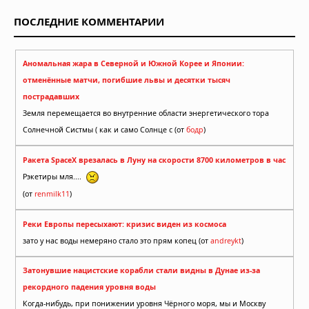
ПОСЛЕДНИЕ КОММЕНТАРИИ
Аномальная жара в Северной и Южной Корее и Японии:
отменённые матчи, погибшие львы и десятки тысяч
пострадавших
Земля перемещается во внутренние области энергетического тора
Солнечной Систмы ( как и само Солнце с (от
бодр
)
Ракета SpaceX врезалась в Луну на скорости 8700 километров в час
Рэкетиры мля....
(от
renmilk11
)
Реки Европы пересыхают: кризис виден из космоса
зато у нас воды немеряно стало это прям копец (от
andreykt
)
Затонувшие нацистские корабли стали видны в Дунае из-за
рекордного падения уровня воды
Когда-нибудь, при понижении уровня Чёрного моря, мы и Москву