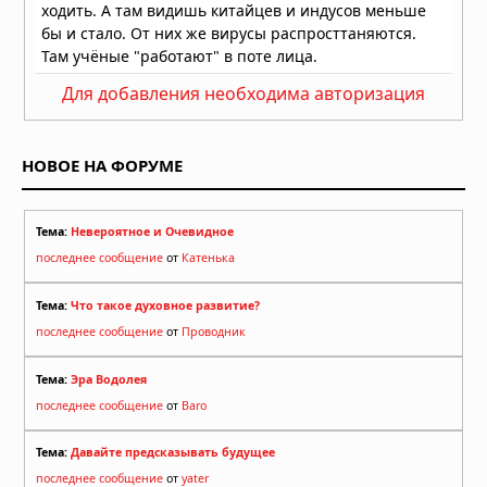
Летающие объекты на старых
картинах: шесть загадочных
изображений из прошлого
31.07.2026 в 14:31
Для добавления необходима авторизация
Жители Кыштыма в Челябинской
области заметили неопознанный
летающий объект
НОВОЕ НА ФОРУМЕ
28.07.2026 в 08:00
Тема:
Невероятное и Очевидное
последнее сообщение
от
Катенька
Тема:
Что такое духовное развитие?
последнее сообщение
от
Проводник
Тема:
Эра Водолея
последнее сообщение
от
Baro
Тема:
Давайте предсказывать будущее
последнее сообщение
от
yater