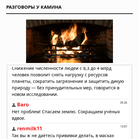
объяснения неопознанных явлений
РАЗГОВОРЫ У КАМИНА
02.08.2026 в 13:42
Римский легионер из света:
загадочная беременность
бразильской учительницы
02.08.2026 в 09:42
НЛО: Они здесь не потому, что
прилетают, а потому что никогда не
улетали — новая гипотеза физика
02.08.2026 в 09:28
Жак Валле посвятил расследованию
НЛО 70 лет. Его последний дневник
утверждает: загадка куда глубже,
чем просто "инопланетяне!
02.08.2026 в 08:42
В США предложили создать целевую
группу для подготовки общества к
раскрытию информации о
нечеловеческом разуме
01.08.2026 в 09:20