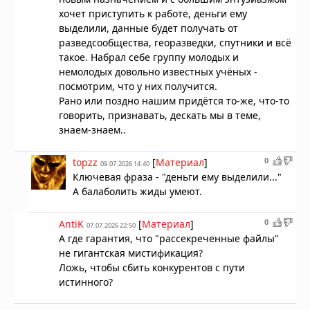
хочет приступить к работе, деньги ему
выделили, данные будет получать от
разведсообщества, георазведки, спутники и всё
такое. Набрал себе группу молодых и
немолодых довольно известных учёных -
посмотрим, что у них получится.
Рано или поздно нашим придётся то-же, что-то
говорить, признавать, дескать мы в теме,
знаем-знаем..
0
topzz
[
Материал
]
09.07.2026 14:40
Ключевая фраза - "деньги ему выделили..."
А балаболить жиды умеют.
0
AntiK
[
Материал
]
07.07.2026 22:50
А где гарантия, что "рассекреченные файлы"
не гигантская мистификация?
Ложь, чтобы сбить конкурентов с пути
истинного?