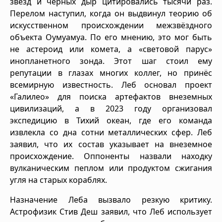
звёзд и чёрных дыр цитировались тысячи раз.
Перелом наступил, когда он выдвинул теорию об
искусственном происхождении межзвёздного
объекта Оумуамуа. По его мнению, это мог быть
не астероид или комета, а «световой парус»
инопланетного зонда. Этот шаг стоил ему
репутации в глазах многих коллег, но принёс
всемирную известность. Леб основал проект
«Галилео» для поиска артефактов внеземных
цивилизаций, а в 2023 году организовал
экспедицию в Тихий океан, где его команда
извлекла со дна сотни металлических сфер. Леб
заявил, что их состав указывает на внеземное
происхождение. Оппоненты назвали находку
вулканическим пеплом или продуктом сжигания
угля на старых кораблях.
Назначение Леба вызвало резкую критику.
Астрофизик Стив Деш заявил, что Леб использует