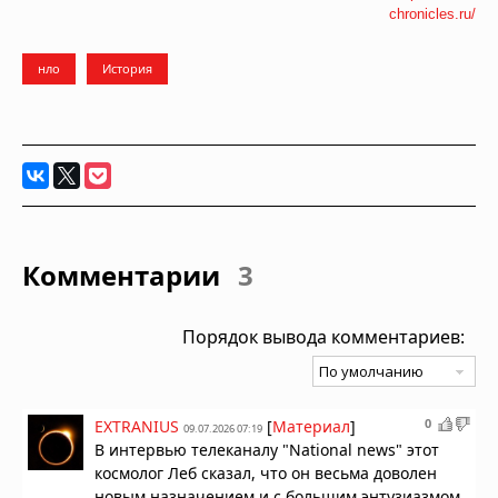
chronicles.ru/
нло
История
Комментарии
3
Порядок вывода комментариев:
0
EXTRANIUS
[
Материал
]
09.07.2026 07:19
В интервью телеканалу "National news" этот
космолог Леб сказал, что он весьма доволен
новым назначением и с большим энтузиазмом