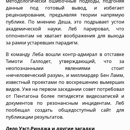
методологически ошибочные подходы, подгоняя
данные под готовый вывод, и избегает
рецензирования, предъявляя теории напрямую
публике. По мнению Деша, это подрывает устои
академической науки. Леб парировал, что
оппонентам не хватает воображения для выхода
за рамки устаревших парадигм.
В команду Леба вошли контр-адмирал в отставке
Тимоти Галлодет, утверждающий, что за
неопознанными явлениями стоит
«нечеловеческий разум», и миллиардер Бен Ламм,
известный проектами по воскрешению вымерших
видов. Уже на первом заседании совет потребовал
от Пентагона более пятидесяти видеозаписей и
документов по резонансным инцидентам. Леб
пообещал создать общедоступный сайт для
публикации результатов.
Дело Уэст-Ринджа и другие загадки