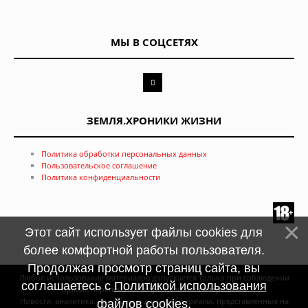
МЫ В СОЦСЕТЯХ
ЗЕМЛЯ.ХРОНИКИ ЖИЗНИ
Политика обработки персональных данных
Пользовательское соглашение
Политика конфиденциальности
Этот сайт использует файлы cookies для
более комфортной работы пользователя.
Продолжая просмотр страниц сайта, вы
Любое использование материалов допускается только при соблюдении
соглашаетесь с
Политикой использования
правил перепечатки и при наличии
гиперссылки
Новости, аналитика, прогнозы и другие материалы, представленные на
файлов cookies
.