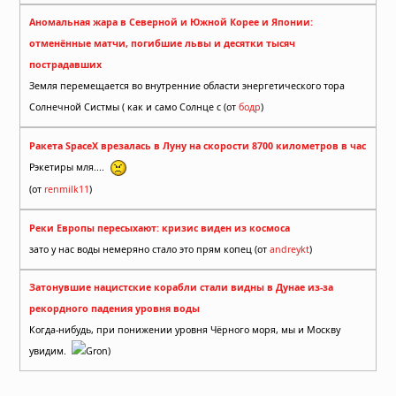
Аномальная жара в Северной и Южной Корее и Японии:
отменённые матчи, погибшие львы и десятки тысяч
пострадавших
Земля перемещается во внутренние области энергетического тора
Солнечной Систмы ( как и само Солнце с (от
бодр
)
Ракета SpaceX врезалась в Луну на скорости 8700 километров в час
Рэкетиры мля....
(от
renmilk11
)
Реки Европы пересыхают: кризис виден из космоса
зато у нас воды немеряно стало это прям копец (от
andreykt
)
Затонувшие нацистские корабли стали видны в Дунае из-за
рекордного падения уровня воды
Когда-нибудь, при понижении уровня Чёрного моря, мы и Москву
увидим.
Gron)