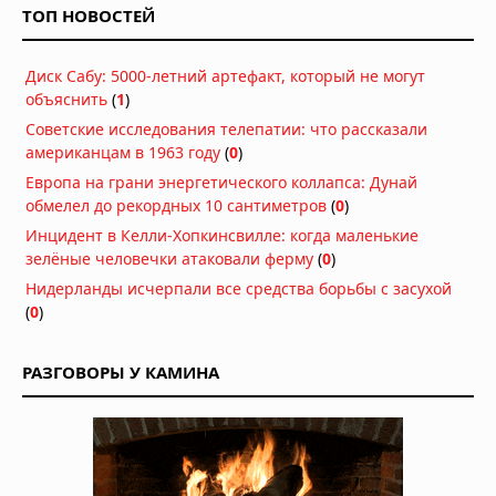
другого измерения
ТОП НОВОСТЕЙ
Вчера в 08:00
Аномалия Атлантиды: как пять пар
Диск Сабу: 5000-летний артефакт, который не могут
близнецов указывают на внеземное
объяснить
(
1
)
вмешательство
Вчера в 07:30
Советские исследования телепатии: что рассказали
американцам в 1963 году
Басаджаун: повелитель лесов,
(
0
)
научивший басков земледелию и
Европа на грани энергетического коллапса: Дунай
металлургии
обмелел до рекордных 10 сантиметров
(
0
)
Вчера в 07:00
Инцидент в Келли-Хопкинсвилле: когда маленькие
зелёные человечки атаковали ферму
(
0
)
Легенда хопи о людях-муравьях,
переживших апокалипсис
Нидерланды исчерпали все средства борьбы с засухой
(
0
)
Вчера в 06:30
Антарктида, инопланетяне и
РАЗГОВОРЫ У КАМИНА
звёздные врата: загадки ледяного
континента
05.08.2026 в 07:54
Расшифрованный свиток рассказал
о последних часах Платона