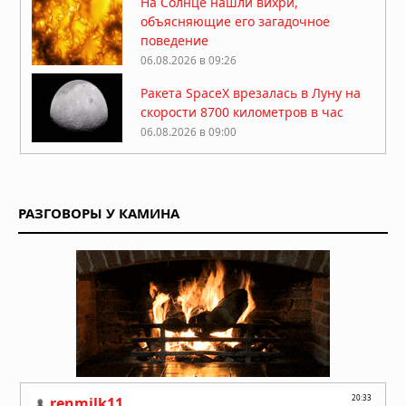
На Солнце нашли вихри,
объясняющие его загадочное
поведение
06.08.2026 в 09:26
Ракета SpaceX врезалась в Луну на
скорости 8700 километров в час
06.08.2026 в 09:00
Атмосфера Плутона сжалась на 16
процентов
РАЗГОВОРЫ У КАМИНА
06.08.2026 в 08:13
Куда исчезла вода на Марсе: два
ответа на главную загадку Красной
планеты
04.08.2026 в 11:13
Астероиды: не хаос, а порядок,
выстроенный за миллиарды лет
04.08.2026 в 10:30
Как солнечный ветер лишил Марс