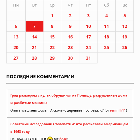
Пн
Вт
Ср
Чт
Пт
Сб
Вс
1
2
3
4
5
6
7
8
9
10
11
12
13
14
15
16
17
18
19
20
21
22
23
24
25
26
27
28
29
30
31
ПОСЛЕДНИЕ КОММЕНТАРИИ
Град размером с кулак обрушился на Польшу: разрушенные дома
и разбитые машины
Опять -машины, дома... А сколько деревьев пострадало? (от
renmilk11
)
Советские исследования телепатии: что рассказали американцам
в 1963 году
Не Нужны ГАД ЖЕ ТЫ!
(от
бодр
)