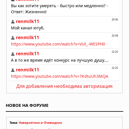
атмосферы: физический механизм
раскрыт
04.08.2026 в 10:00
Марсоход обнаружил загадочное
поле «кожи окаменевшего дракона»
на Марсе
04.08.2026 в 08:34
Кольца Венеры: обнаружение,
которое ждало своего часа десять
лет
03.08.2026 в 07:30
Ученые из Калифорнийского
технологического института нашли
Для добавления необходима авторизация
доказательства “Что-то
катастрофическое” Случилось с
Нептуном В 1989 году
НОВОЕ НА ФОРУМЕ
02.08.2026 в 09:15
Тема:
Невероятное и Очевидное