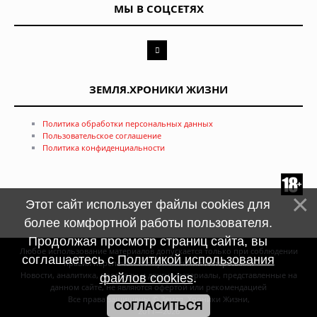
МЫ В СОЦСЕТЯХ
ЗЕМЛЯ.ХРОНИКИ ЖИЗНИ
Политика обработки персональных данных
Пользовательское соглашение
Политика конфиденциальности
Этот сайт использует файлы cookies для
более комфортной работы пользователя.
Продолжая просмотр страниц сайта, вы
Любое использование материалов допускается только при соблюдении
соглашаетесь с
Политикой использования
правил перепечатки и при наличии
гиперссылки
Новости, аналитика, прогнозы и другие материалы, представленные на
файлов cookies
.
данном сайте, не являются офертой или рекомендацией
Все права защищены © Земля. Хроники Жизни,
СОГЛАСИТЬСЯ
2011—2026