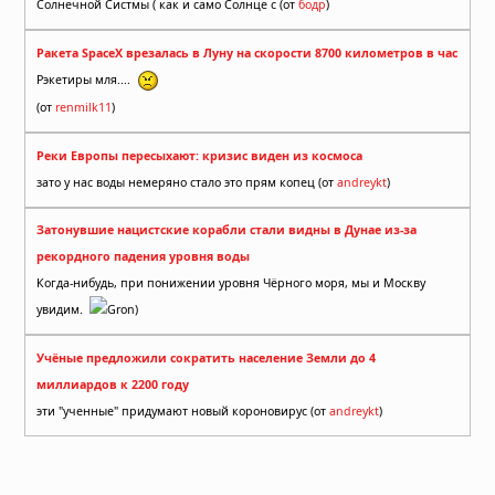
Солнечной Систмы ( как и само Солнце с (от
бодр
)
Ракета SpaceX врезалась в Луну на скорости 8700 километров в час
Рэкетиры мля....
(от
renmilk11
)
Реки Европы пересыхают: кризис виден из космоса
зато у нас воды немеряно стало это прям копец (от
andreykt
)
Затонувшие нацистские корабли стали видны в Дунае из-за
рекордного падения уровня воды
Когда-нибудь, при понижении уровня Чёрного моря, мы и Москву
увидим.
Gron)
Учёные предложили сократить население Земли до 4
миллиардов к 2200 году
эти "ученные" придумают новый короновирус (от
andreykt
)