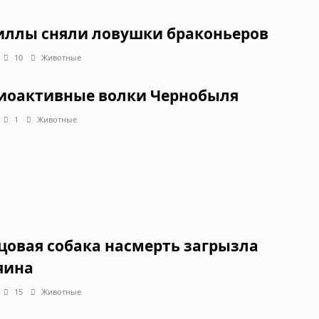
иллы сняли ловушки браконьеров
10
Животные
иоактивные волки Чернобыля
1
Животные
цовая собака насмерть загрызла
яина
15
Животные