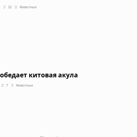
32
Животные
 обедает китовая акула
7
Животные