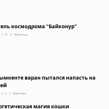
ель космодрома "Байконур"
21
Животные
ымкенте варан пытался напасть на
ей
6
Животные
ргетическая магия кошки