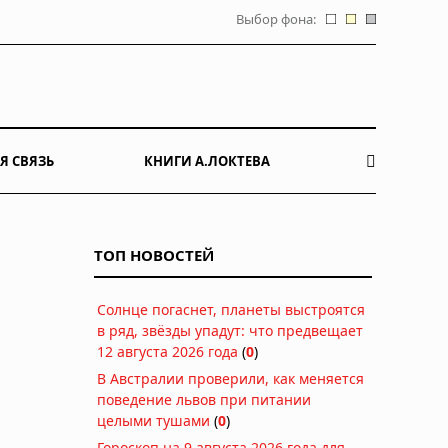
Выбор фона:
Я СВЯЗЬ
КНИГИ А.ЛОКТЕВА
ТОП НОВОСТЕЙ
Солнце погаснет, планеты выстроятся
в ряд, звёзды упадут: что предвещает
12 августа 2026 года
(
0
)
В Австралии проверили, как меняется
поведение львов при питании
целыми тушами
(
0
)
Гороскоп на 9 августа 2026 года для