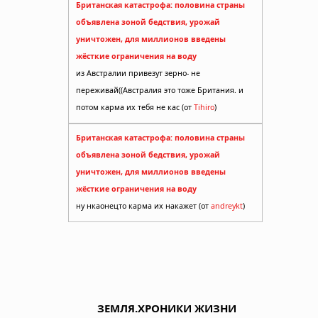
Британская катастрофа: половина страны
объявлена зоной бедствия, урожай
уничтожен, для миллионов введены
жёсткие ограничения на воду
из Австралии привезут зерно- не
переживай((Австралия это тоже Британия. и
потом карма их тебя не кас (от
Tihiro
)
Британская катастрофа: половина страны
объявлена зоной бедствия, урожай
уничтожен, для миллионов введены
жёсткие ограничения на воду
ну нкаонецто карма их накажет (от
andreykt
)
ЗЕМЛЯ.ХРОНИКИ ЖИЗНИ