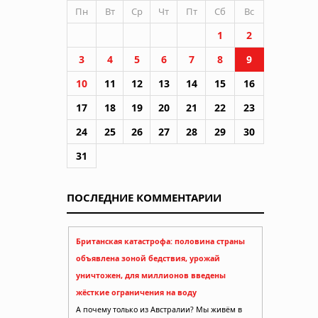
Пн
Вт
Ср
Чт
Пт
Сб
Вс
1
2
3
4
5
6
7
8
9
10
11
12
13
14
15
16
17
18
19
20
21
22
23
24
25
26
27
28
29
30
31
ПОСЛЕДНИЕ КОММЕНТАРИИ
Британская катастрофа: половина страны
объявлена зоной бедствия, урожай
уничтожен, для миллионов введены
жёсткие ограничения на воду
А почему только из Австралии? Мы живём в