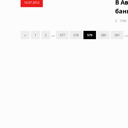
В А
14.07.2012
бан
1743
...
...
«
1
2
577
578
579
580
581