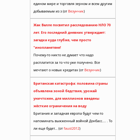
едином мире и торговля зерном и всем другим
добываемым из з (от
Везунчик
)
Жак Валле посвятил расследованию НЛО 70
лет. Его последний дневник утверждает:
загадка куда глубже, чем просто
"инопланетяне!
Почему-то никто не думает что надо
расплатится за то что уже получено. Все
мечтают о новых кредитах (от
Везунчик
)
Британская катастрофа: половина страны
объявлена зоной бедствия, урожай
уничтожен, для миллионов введены
жёсткие ограничения на воду
Британия и западная европа будут чем-то
напоминать выжженный войной Донбасс.... . То
ли еще будет... (от
faust2012
)