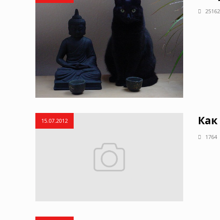
25162
Как
15.07.2012
1764