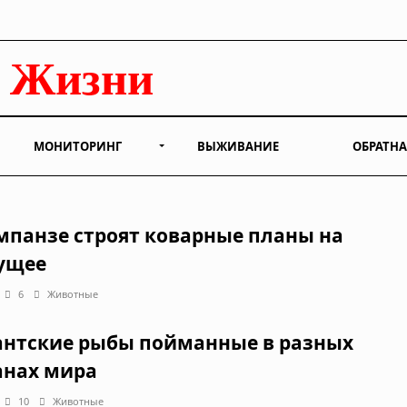
МОНИТОРИНГ
ВЫЖИВАНИЕ
ОБРАТНА
панзе строят коварные планы на
ущее
6
Животные
антские рыбы пойманные в разных
анах мира
10
Животные