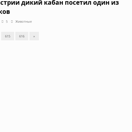
встрии дикий кабан посетил один из
ков
5
Животные
615
616
»