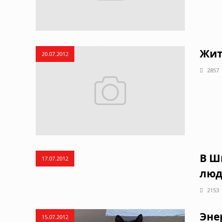
Жит
20.07.2012
2857
В Ш
17.07.2012
люд
2153
Эне
15.07.2012