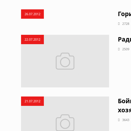
Гор
26.07.2012
2728
Рад
22.07.2012
2509
Бой
21.07.2012
хоз
3643