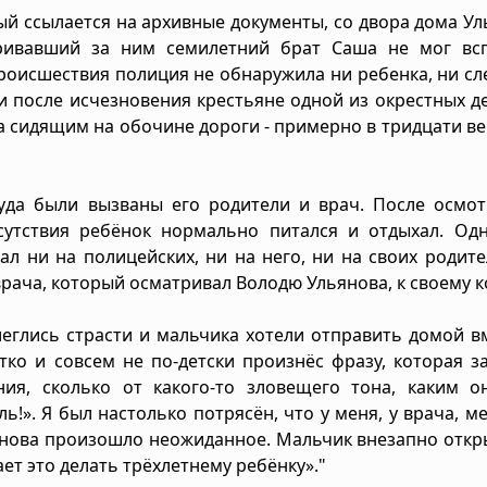
рый ссылается на архивные документы, со двора дома У
тривавший за ним семилетний брат Саша не мог вс
роисшествия полиция не обнаружила ни ребенка, ни сл
и после исчезновения крестьяне одной из окрестных д
 сидящим на обочине дороги - примерно в тридцати ве
куда были вызваны его родители и врач. После осмо
сутствия ребёнок нормально питался и отдыхал. Одн
ал ни на полицейских, ни на него, ни на своих родите
рача, который осматривал Володю Ульянова, к своему к
леглись страсти и мальчика хотели отправить домой в
ко и совсем не по-детски произнёс фразу, которая з
ния, сколько от какого-то зловещего тона, каким о
ь!». Я был настолько потрясён, что у меня, у врача, м
 снова произошло неожиданное. Мальчик внезапно откр
ает это делать трёхлетнему ребёнку»."