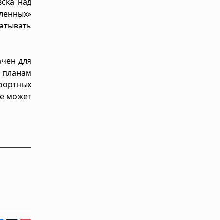
ска над
пленных»
атывать
ачен для
м планам
мфортных
не может