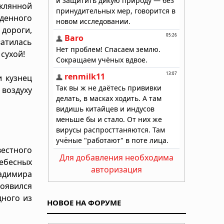
еклянной
денного
дороги,
ватилась
сухой!
 кузнец
 воздуху
вестного
Для добавления необходима
ебесных
авторизация
ладимира
оявился
дного из
НОВОЕ НА ФОРУМЕ