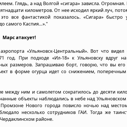
леем. Глядь, а над Волгой «сигара» зависла. Огромная.
пятнадцати километров. От нее исходил яркий луч, пот
 это все фантастикой показалось. «Сигара» быстро 
 до самого Каспия…»."
Марс атакует!
 аэропорта «Ульяновск-Центральный». Вот что видел
1 год. При подходе «Ил-18» к Ульяновску вдруг на
ных размеров. Запрашиваю борт, говорю, что вы его
ъект в форме огурца идет со снижением, поперечным
ние между ним и самолетом сократилось до десяти кил
нанные объекты наблюдались в небе над Ульяновском 
а Промзоне Нового города повисло ночью над местом
блюдало несколько сотрудников ГАИ. Тогда же таинс
 Чердаклинском районе.