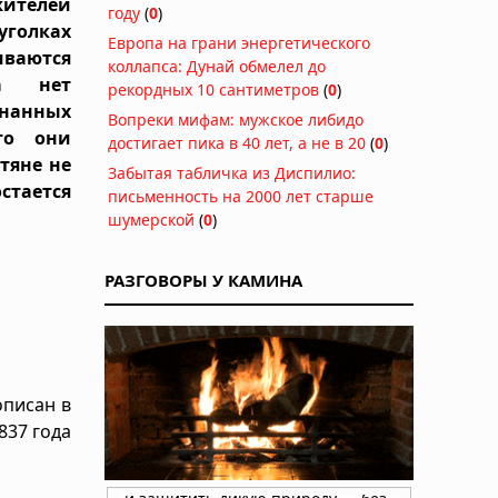
жителей
году
(
0
)
уголках
Европа на грани энергетического
ваются
коллапса: Дунай обмелел до
ка нет
рекордных 10 сантиметров
(
0
)
нанных
Вопреки мифам: мужское либидо
то они
достигает пика в 40 лет, а не в 20
(
0
)
тяне не
Забытая табличка из Диспилио:
стается
письменность на 2000 лет старше
шумерской
(
0
)
РАЗГОВОРЫ У КАМИНА
описан в
837 года