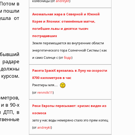
колесницы (от
andreykt
)
 Потом в
ом пошли
Аномальная жара в Северной и Южной
ушла от
Корее и Японии: отменённые матчи,
погибшие львы и десятки тысяч
пострадавших
Земля перемещается во внутренние области
энергетического тора Солнечной Систмы ( как
 бывший
и само Солнце с (от
бодр
)
 радаре
 должны
Ракета SpaceX врезалась в Луну на скорости
 курсом.
8700 километров в час
Рэкетиры мля....
(от
renmilk11
)
ометров,
и в 90-х
Реки Европы пересыхают: кризис виден из
 ДТП, в
космоса
твенные
зато у нас воды немеряно стало это прям копец
(от
andreykt
)