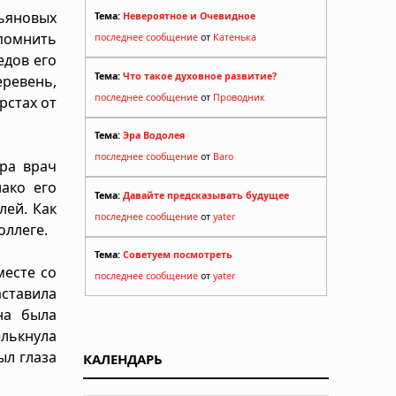
льяновых
Тема:
Невероятное и Очевидное
помнить
последнее сообщение
от
Катенька
едов его
Тема:
Что такое духовное развитие?
еревень,
последнее сообщение
от
Проводник
рстах от
Тема:
Эра Водолея
последнее сообщение
от
Baro
тра врач
ако его
Тема:
Давайте предсказывать будущее
лей. Как
последнее сообщение
от
yater
оллеге.
Тема:
Советуем посмотреть
месте со
последнее сообщение
от
yater
аставила
на была
елькнула
ыл глаза
КАЛЕНДАРЬ