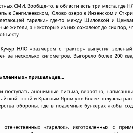
ных СМИ. Вообще-то, в области есть три места, где Н
епь в Сенгилеевском, Юлово озеро в Инзенском и Сткр
«летающей тарелки» где-то между Шиловкой и Цемза
ные жители, а некоторые из них сожалеют до сих пор, ч
объекту.
Кучур НЛО «размером с трактор» выпустил зеленый 
ден за несколько километров. Выгорело более 200 кв
 «пленных» пришельцев…
и поступать анонимные письма, вероятно, написанны
 Майской горой и Красным Яром уже более полувека ра
рства обороны, где в подземных бункерах якобы сод
отечественных «тарелок», изготовленных с прим