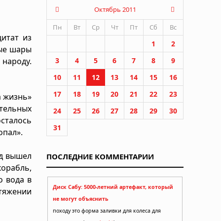
Октябрь 2011
Пн
Вт
Ср
Чт
Пт
Сб
Вс
итат из
1
2
тые шары
народу.
3
4
5
6
7
8
9
10
11
12
13
14
15
16
17
18
19
20
21
22
23
а жизнь»
ительных
24
25
26
27
28
29
30
осталось
31
опал».
од вышел
ПОСЛЕДНИЕ КОММЕНТАРИИ
орабль,
о вода в
Диск Сабу: 5000-летний артефакт, который
отяжении
не могут объяснить
походу это форма заливки для колеса для