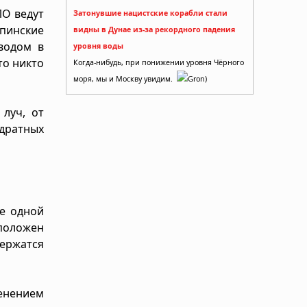
ЛО ведут
Затонувшие нацистские корабли стали
ипинские
видны в Дунае из-за рекордного падения
водом в
уровня воды
то никто
Когда-нибудь, при понижении уровня Чёрного
моря, мы и Москву увидим.
Gron)
луч, от
адратных
е одной
сположен
ержатся
енением