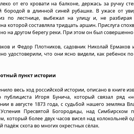
леко от его кровати на балконе, держась за ручку ст
й бородой в длинной синей рубашке. В ужасе от уви
из по лестнице, выбежал на улицу и, не разбирая 
на которой составляла тридцать аршин. Прислуга спох
 но на другом берегу реки. При этом он был совершенно 
ков и Федор Плотников, садовник Николай Ермаков и
но удостоверили, что они ясно видели, как ребенок по
отный пункт истории
нило весь ход российской истории, описано в книге из
 публициста Игоря Бунича, который связал ряд «н
ии в августе 1873 года, с судьбой нашего земляка В
ь Успения Пресвятой Богородицы, над Симбирском п
, который более двух часов висел над колокольней о
 падёж скота во многих окрестных сёлах.