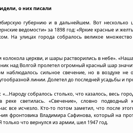
идели, о них писали
бирскую губернию и в дальнейшем. Вот несколько ц
рнские ведомости» за 1898 год: «Яркие красные и жел
ом. На улицах города собралось великое множество 
 колокола церкви, и шары растворились в небе». «Наш
ельник над Волгой пролетел огромный красный шар знач
ом наблюдалось сильное свечение, но в воздухе не 
угообразной линии. Долетел до последней усадьбы и пр
а: «…Народу собралось столько, что казалось, весь гор
в реке светилась. «Свечение», словно подводный к
ас все исчезло. Кто-то потом заметил, что после этог
ания фронтовика Владимира Сафинова, который на пр
 только что вернулся из армии, шел 1947 год.