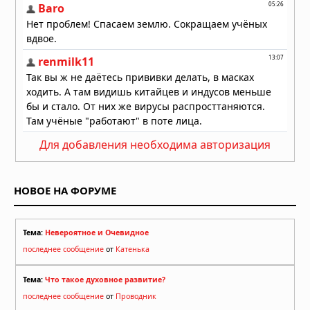
обнародовать это»: посланник ООН
подал в отставку из-за заявлений о
ядерном ударе по Ирану
02.04.2026 в 09:59
Тринадцатиметровая труба
вырвалась из-под земли в центре
японского города: очевидцы в шоке
13.03.2026 в 07:10
Американский «самолет судного
Для добавления необходима авторизация
дня» замечен приземляющимся в
Вашингтоне
10.01.2026 в 15:43
НОВОЕ НА ФОРУМЕ
Лувр сообщил о повреждении сотен
произведений из‑за протечки воды
08.12.2025 в 15:19
Тема:
Невероятное и Очевидное
последнее сообщение
от
Катенька
Тема:
Что такое духовное развитие?
последнее сообщение
от
Проводник