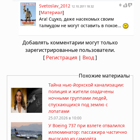
0
Svetoslav_2012
12.10.2011 18:32
[
Материал
]
Ага! Сцуко, даже насекомых своим
талмудом не могут оставить в покое...
Добавлять комментарии могут только
зарегистрированные пользователи.
[
Регистрация
|
Вход
]
Похожие материалы
Тайна нью-йоркской канализации:
полиция и жители озадачены
ночными группами людей,
спускающихся под землю с
лопатами
25.07.2026 в 10:00
У Boeing 737 при взлете отвалился
иллюминатор: пассажира частично
высосало из самолёта