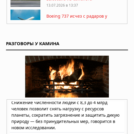
13.07.2026 в 13:37
Boeing 737 исчез с радаров у
побережья Пакистана
08.07.2026 в 06:43
Американского миллионера-
РАЗГОВОРЫ У КАМИНА
охотника насмерть затоптало стадо
слонов в Габоне
25.04.2026 в 07:33
Китай закрыл огромную зону
воздушного пространства над
Шанхаем на 40 дней без
объяснения причин
13.04.2026 в 09:19
Десятая: в Калифорнии пропал
учёный-ракетчик, владелец
уникального патента на оборонные
технологии
11.04.2026 в 09:52
«Я отказался от карьеры, чтобы