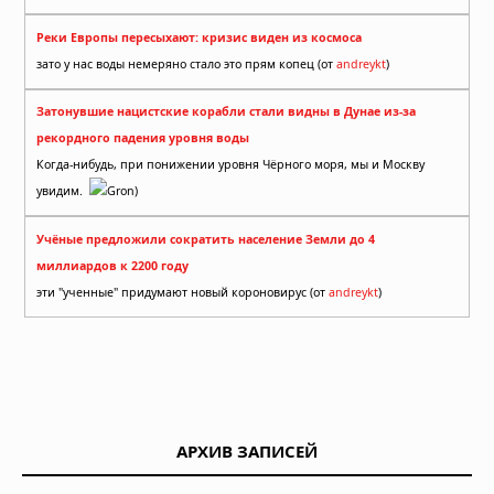
Реки Европы пересыхают: кризис виден из космоса
зато у нас воды немеряно стало это прям копец (от
andreykt
)
Затонувшие нацистские корабли стали видны в Дунае из-за
рекордного падения уровня воды
Когда-нибудь, при понижении уровня Чёрного моря, мы и Москву
увидим.
Gron)
Учёные предложили сократить население Земли до 4
миллиардов к 2200 году
эти "ученные" придумают новый короновирус (от
andreykt
)
АРХИВ ЗАПИСЕЙ