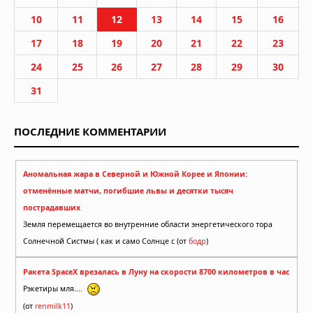
10
11
12
13
14
15
16
17
18
19
20
21
22
23
24
25
26
27
28
29
30
31
ПОСЛЕДНИЕ КОММЕНТАРИИ
Аномальная жара в Северной и Южной Корее и Японии:
отменённые матчи, погибшие львы и десятки тысяч
пострадавших
Земля перемещается во внутренние области энергетического тора
Солнечной Систмы ( как и само Солнце с (от
бодр
)
Ракета SpaceX врезалась в Луну на скорости 8700 километров в час
Рэкетиры мля....
(от
renmilk11
)