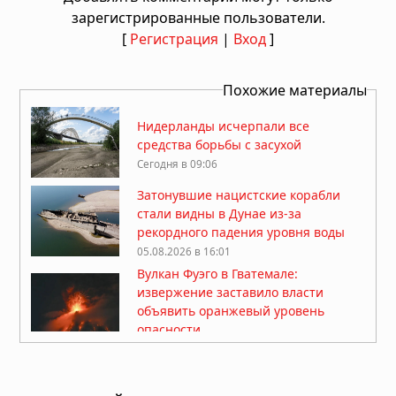
зарегистрированные пользователи.
[
Регистрация
|
Вход
]
Похожие материалы
Нидерланды исчерпали все
средства борьбы с засухой
Сегодня в 09:06
Затонувшие нацистские корабли
стали видны в Дунае из-за
рекордного падения уровня воды
05.08.2026 в 16:01
Вулкан Фуэго в Гватемале:
извержение заставило власти
объявить оранжевый уровень
опасности
04.08.2026 в 11:33
Землетрясение магнитудой 5,5 у
берегов Египта: толчки ощущались