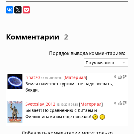
Комментарии
2
Порядок вывода комментариев:
0
rinat70
[
Материал
]
13.10.2011 08:00
Земля намекает туркам - не надо воевать,
бляди.
0
Svetoslav_2012
[
Материал
]
13.10.2011 04:58
Бывает! По сравнению с Китаем и
Филлипинами им ещё повезло!
Добавлять комментарии могут только