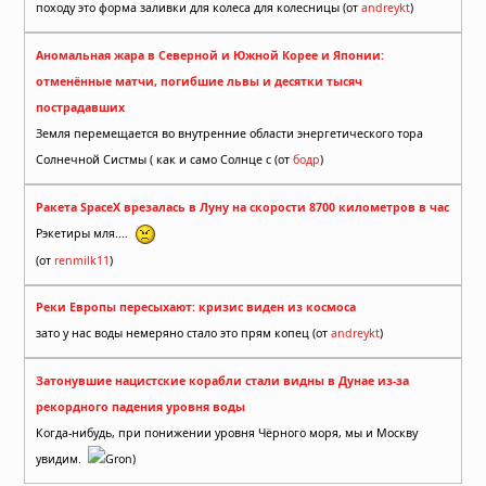
походу это форма заливки для колеса для колесницы (от
andreykt
)
Аномальная жара в Северной и Южной Корее и Японии:
отменённые матчи, погибшие львы и десятки тысяч
пострадавших
Земля перемещается во внутренние области энергетического тора
Солнечной Систмы ( как и само Солнце с (от
бодр
)
Ракета SpaceX врезалась в Луну на скорости 8700 километров в час
Рэкетиры мля....
(от
renmilk11
)
Реки Европы пересыхают: кризис виден из космоса
зато у нас воды немеряно стало это прям копец (от
andreykt
)
Затонувшие нацистские корабли стали видны в Дунае из-за
рекордного падения уровня воды
Когда-нибудь, при понижении уровня Чёрного моря, мы и Москву
увидим.
Gron)