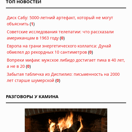
ТОП НОВОСТЕЙ
в Каире
03.08.2026 в 06:38
Диск Сабу: 5000-летний артефакт, который не могут
Супертайфун «Дельфин»: пятый
объяснить
(
1
)
циклон максимальной мощности в
2026 году движется к побережью
Советские исследования телепатии: что рассказали
Восточной Азии
американцам в 1963 году
(
0
)
01.08.2026 в 15:17
Европа на грани энергетического коллапса: Дунай
Землетрясение в Италии: магнитуда
обмелел до рекордных 10 сантиметров
(
0
)
4,7 у Неаполя, повреждения и
Вопреки мифам: мужское либидо достигает пика в 40 лет,
отключения электроэнергии
а не в 20
(
0
)
01.08.2026 в 09:32
Забытая табличка из Диспилио: письменность на 2000
Подводный супервулкан Кикай
лет старше шумерской
(
0
)
заполняется свежей магмой: новое
исследование раскрывает механизм
перезарядки гигантских кальдер
РАЗГОВОРЫ У КАМИНА
01.08.2026 в 08:30
Необычный торнадо ударил по
одному пригороду Чикаго дважды
31.07.2026 в 08:20