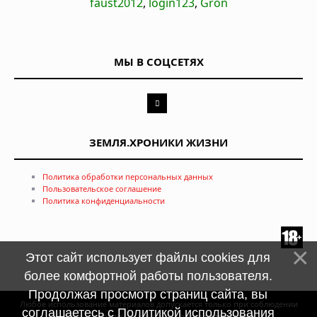
faust2012
,
login123
,
Gron
МЫ В СОЦСЕТЯХ
ЗЕМЛЯ.ХРОНИКИ ЖИЗНИ
Политика обработки персональных данных
Пользовательское соглашение
Политика конфиденциальности
Этот сайт использует файлы cookies для
более комфортной работы пользователя.
Продолжая просмотр страниц сайта, вы
Любое использование материалов допускается только при соблюдении
соглашаетесь с
Политикой использования
правил перепечатки и при наличии
гиперссылки