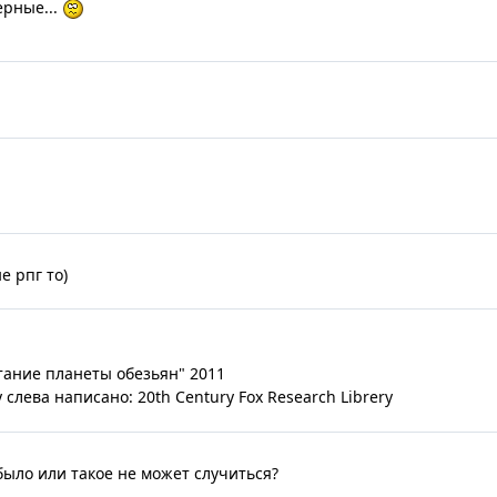
ерные...
е рпг то)
тание планеты обезьян" 2011
 слева написано: 20th Century Fox Research Librery
 было или такое не может случиться?