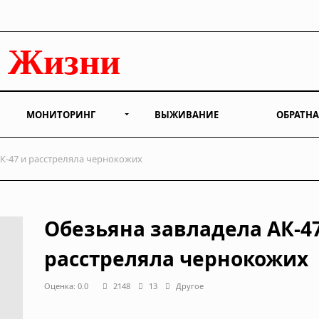
МОНИТОРИНГ
ВЫЖИВАНИЕ
ОБРАТНА
К-47 и расстреляла чернокожих
Обезьяна завладела АК-4
расстреляла чернокожих
Оценка: 0.0
2148
13
Другое