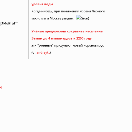
уровня воды
Когда-нибудь, при понижении уровня Чёрного
моря, мы и Москву увидим.
Gron)
ериалы
Учёные предложили сократить население
Земли до 4 миллиардов к 2200 году
эти "ученные" придумают новый короновирус
(от
andreykt
)
и