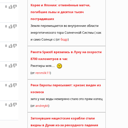
Корее и Японии: отменённые матчи,
0
погибшие львы и десятки тысяч
пострадавших
Земля перемещается во внутренние области
0
энергетического тора Солнечной Систмы ( как
и само Солнце с (от
бодр
)
0
Ракета SpaceX врезалась в Луну на скорости
8700 километров в час
0
Рэкетиры мля....
(от
renmilk11
)
0
Реки Европы пересыхают: кризис виден из
космоса
зато у нас воды немеряно стало это прям копец
0
(от
andreykt
)
Затонувшие нацистские корабли стали
видны в Дунае из-за рекордного падения