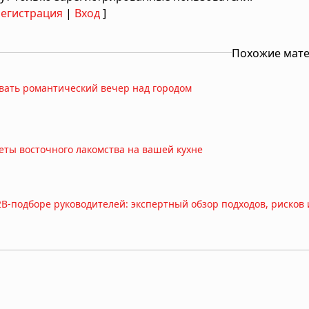
Регистрация
|
Вход
]
Похожие мат
вать романтический вечер над городом
реты восточного лакомства на вашей кухне
B-подборе руководителей: экспертный обзор подходов, рисков 
изить финансовую нагрузку и объединить долги