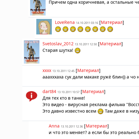
Причем одна коричневая, а остальные ч
LoveRena
[
Материал
]
14.10.2011 03:16
Svetoslav_2012
[
Материал
]
13.10.2011 12:50
Старая шутка!
xxxx
[
Материал
]
13.10.2011 12:45
ааахххаха сук дали макаке ружё блин)) а чо н
dart84
[
Материал
]
13.10.2011 10:57
Для тех кто в танке!
Это видео - вирусная реклама фильма "Восс
Это давно известно всем
Там даже в низу
Anna
[
Материал
]
13.10.2011 12:36
и что это меняет? а если бы это реально