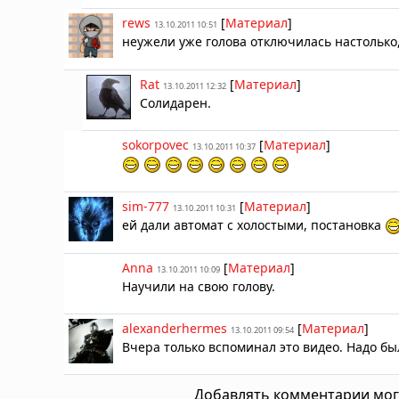
rews
[
Материал
]
13.10.2011 10:51
неужели уже голова отключилась настолько,
Rat
[
Материал
]
13.10.2011 12:32
Солидарен.
sokorpovec
[
Материал
]
13.10.2011 10:37
sim-777
[
Материал
]
13.10.2011 10:31
ей дали автомат с холостыми, постановка
Anna
[
Материал
]
13.10.2011 10:09
Научили на свою голову.
alexanderhermes
[
Материал
]
13.10.2011 09:54
Вчера только вспоминал это видео. Надо бы
Добавлять комментарии мог