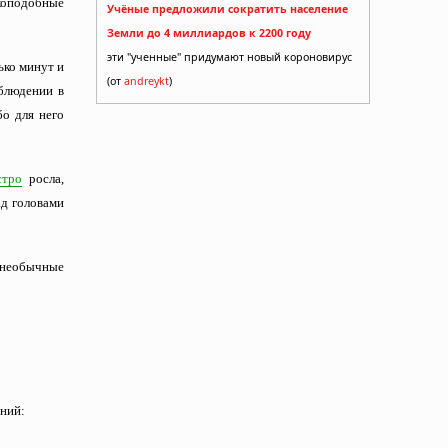
екоподобные
Учёные предложили сократить население
Земли до 4 миллиардов к 2200 году
эти "ученные" придумают новый короновирус
ько минут и
(от
andreykt
)
аблюдении в
бо для него
стро
росла,
ад головами
 необычные
ений: