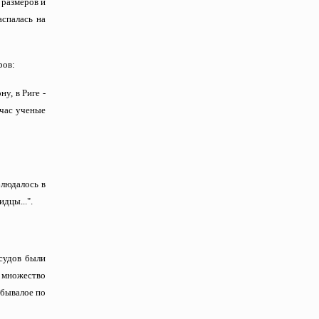
 размеров и
аспалась на
ров:
у, в Риге -
йчас ученые
блюдалось в
дцы...".
 судов были
а множество
ебывалое по