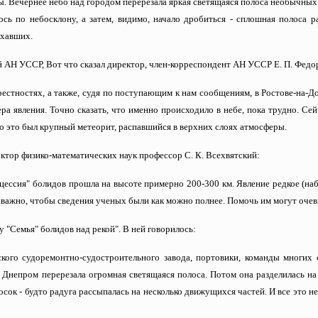
ы. Вечернее небо над городом перерезала яркая светящаяся полоса необычных
ь по небосклону, а затем, видимо, начало дробиться - сплошная полоса р
ухавших.
й АН УССР, Вот что сказал директор, член-корреспондент АН УССР Е. П. Федо
рестностях, а также, судя по поступающим к нам сообщениям, в Ростове-на-Дон
ра явления. Точно сказать, что именно происходило в небе, пока трудно. Се
о это был крупный метеорит, распавшийся в верхних слоях атмосферы.
ктор физико-математических наук профессор С. К. Всехвятский:
оцессия" болидов прошла на высоте примерно 200-300 км. Явление редкое (на
с важно, чтобы сведения ученых были как можно полнее. Помочь им могут очеви
у "Семья" болидов над рекой". В ней говорилось:
ского судоремонтно-судостроительного завода, портовики, команды многих
 Днепром перерезала огромная светящаяся полоса. Потом она разделилась н
сок - будто радуга рассыпалась на несколько движущихся частей. И все это н