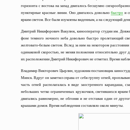
горизонта с востока на запад двигалось бесшумно сигарообразное
пунктирные красные линии. Оно двигалось довольно
быстро
и с
ярким светом. Все были изумлены виденным, а на следующий ден
Дмитрий Никифорович Вакулюк, кинооператор студии им. Довжен
фоне темного ночного неба довольно быстро пролетающий св
желтовато-белым светом. Вслед за ним на некотором расстоянии 
одинаковой скоростью, не меняя положения относительно друг др
их расположении Дмитрий Никифорович не отметил. Время наблюд
Владимир Викторович Цырлин, художник-постановщик киностудии
Минск. Вдруг он заметил справа от себя группу огней, проплыв
часть огней располагалась в виде заостренного карандаша, с
небольших четко ограниченных кружочков, светившихся ярким б
двигались равномерно, не обгоняя и не отставая один от друго
крышами домов. Время наблюдения составляло около минуты.