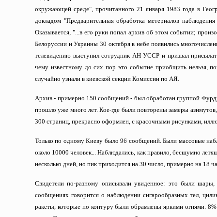
окружающей среде", прочитанного 21 января 1983 года в Геогр
докладом "Предварительная обработка метериалов наблюдения
Оказывается, "...в его руки попал архив об этом событии; про
Белоруссии и Украины 30 октября в небе появились многочислен
телевидению выступил сотрудник АН УССР и призвал присылать
чему известному до сих пор это событие приобщить нельзя, по
случайно узнали в киевской секции Комиссии по АЯ.
Архив - примерно 150 сообщений - был обработан группой Фурдуя
прошло уже много лет. Кое-где были повторены замеры азимутов,
300 страниц, прекрасно оформлен, с красочными рисунками, иллю
Только по одному Киеву было 96 сообщений. Были массовые набл
около 10000 человек... Наблюдались, как правило, бесшумно летя
несколько дней, но пик приходится на 30 число, примерно на 18 ча
Свидетели по-разному описывали увиденное: это были шары,
сообщениях говорится о наблюдении сигарообразных тел, цилин
ракеты, которые по контуру были обрамлены яркими огнями. 8% 