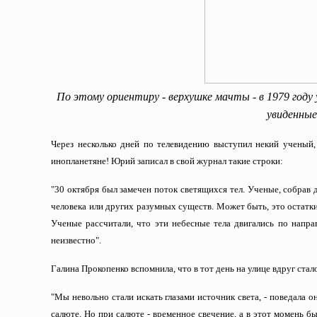
По этому ориентиру - верхушке мачты - в 1979 году
увиденны
Через несколько дней по телевидению выступил некий ученый,
инопланетяне! Юрий записал в свой журнал такие строки:
"30 октября был замечен поток светящихся тел. Ученые, собрав д
человека или других разумных существ. Может быть, это остатк
Ученые рассчитали, что эти небесные тела двигались по напра
неизвестно".
Галина Прокопенко вспомнила, что в тот день на улице вдруг стало 
"Мы невольно стали искать глазами источник света, - поведала о
салюте. Но при салюте - временное свечение, а в этот момень б