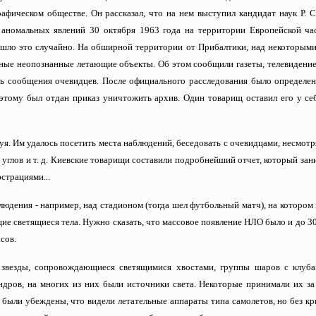
афическом обществе. Он рассказал, что на нем выступил кандидат наук Р. 
 аномальных явлений 30 октября 1963 года на территории Европейской ча
изошло это случайно. На обширной территории от Прибалтики, над некоторым
ные неопознанные летающие объекты. Об этом сообщили газеты, телевидение
 сообщения очевидцев. После официального расследования было определено
этому был отдан приказ уничтожить архив. Один товарищ оставил его у се
. Им удалось посетить места наблюдений, беседовать с очевидцами, несмотря
 углов и т. д. Киевские товарищи составили подробнейший отчет, который зан
страциями...
юдения - например, над стадионом (тогда шел футбольный матч), на котором
щие светящиеся тела. Нужно сказать, что массовое появление НЛО было и до 30
сов.
 звезды, сопровождающиеся светящимися хвостами, группы шаров с клуба
дров, на многих из них были источники света. Некоторые принимали их за
были убеждены, что видели летательные аппараты типа самолетов, но без кр