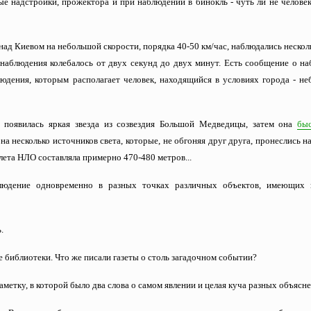
ые надстройки, прожектора и при наблюдении в бинокль - чуть ли не челов
над Киевом на небольшой скорости, порядка 40-50 км/час, наблюдались нескол
я наблюдения колебалось от двух секунд до двух минут. Есть сообщение о н
юдения, которым располагает человек, находящийся в условиях города - не
 появилась яркая звезда из созвездия Большой Медведицы, затем она
бы
а несколько источников света, которые, не обгоняя друг друга, пронеслись н
олета НЛО составляла примерно 470-480 метров...
людение одновременно в разных точках различных объектов, имеющих
.
 библиотеки. Что же писали газеты о столь загадочном событии?
аметку, в которой было два слова о самом явлении и целая куча разных объясн