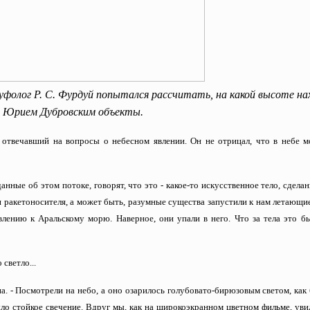
 уфолог Р. С. Фурдуй попытался рассчитать, на какой высоте на
е Юрием Дубровским объекты.
 отвечавший на вопросы о небесном явлении. Он не отрицал, что в небе м
анные об этом потоке, говорят, что это - какое-то искусственное тело, сдела
и ракетоносителя, а может быть, разумные существа запустили к нам летающи
влению к Аральскому морю. Наверное, они упали в него. Что за тела это б
светло...
на. - Посмотрели на небо, а оно озарилось голубовато-бирюзовым светом, как
ыло стойкое свечение. Вдруг мы, как на широкоэкранном цветном фильме, уви