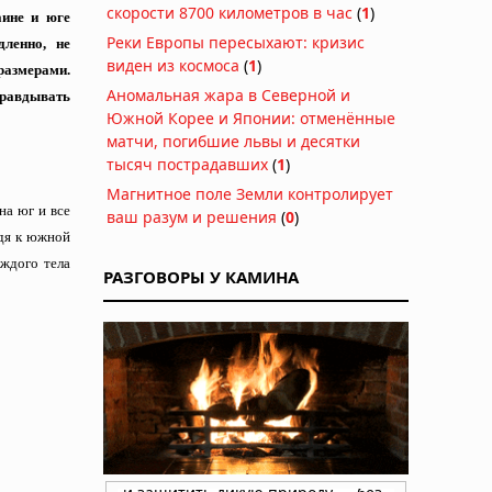
скорости 8700 километров в час
(
1
)
аине и юге
Реки Европы пересыхают: кризис
дленно, не
виден из космоса
(
1
)
размерами.
Аномальная жара в Северной и
правдывать
Южной Корее и Японии: отменённые
матчи, погибшие львы и десятки
тысяч пострадавших
(
1
)
Магнитное поле Земли контролирует
на юг и все
ваш разум и решения
(
0
)
йдя к южной
аждого тела
РАЗГОВОРЫ У КАМИНА