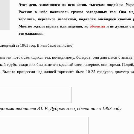
Этот день запомнился на всю жизнь тысячам людей на Укр
России: в небе появилась группа загадочных тел. Она ме
торопясь, пересекла небосклон, подавляя очевидцев своими 
Многие ждали взрыва или падения, но
объекты
и не думали о
эти ожидания.
юдений за 1963 год. В нем было записано:
амечен поток светящихся тел, по-видимому, болидов; они двигались с запада 
ой трубы сзади них был замечен красный свет, наверное, они горели. Подо
ь. Высота процессии над линией горизонта была 10-25 градусов, диаметр к
онома-любителя Ю. В. Дубровского, сделанная в 1963 году