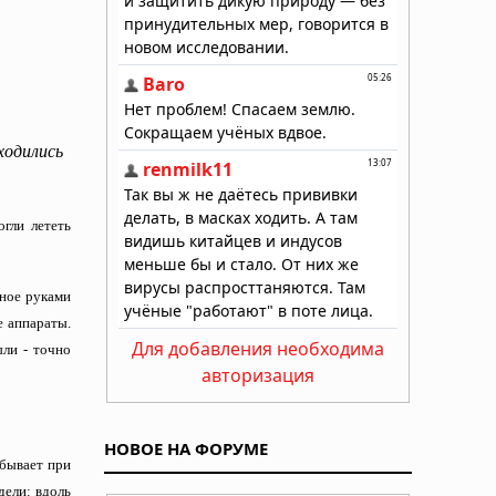
ходились
огли лететь
нное руками
е аппараты.
Для добавления необходима
ыли - точно
авторизация
НОВОЕ НА ФОРУМЕ
 бывает при
дели: вдоль