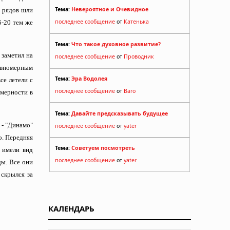
Тема:
Невероятное и Очевидное
о рядов шли
последнее сообщение
от
Катенька
5-20 тем же
Тема:
Что такое духовное развитие?
 заметил на
последнее сообщение
от
Проводник
авномерным
Тема:
Эра Водолея
се летели с
последнее сообщение
от
Baro
омерности в
Тема:
Давайте предсказывать будущее
 - "Динамо"
последнее сообщение
от
yater
о. Передняя
Тема:
Советуем посмотреть
 имели вид
последнее сообщение
от
yater
ды. Все они
 скрылся за
КАЛЕНДАРЬ