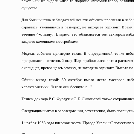
ракет. Они же видели какое-то подобие иллюминаторов, различн
существа.
Для большинства наблюдателей все эти объекты проплыли в небе 
скрылись, уменьшаясь в размерах, не заходя за горизонт. Врем
течение 4-х минут. Видимо, это объясняется тем сектором набл
закрыто каменными постройками.
Модель события примерно такая. В определенной точке неба
превращаясь в огненный шар. Шар приближался, потом распался н
очевидцев, превращаясь в точку, не заходя за горизонт. Высота п
Общий вывод такой: 30 октября имело место массовое наб
характеристики. Летели они бесшумно..."
Тезисы доклада Р. С. Фурдуя и С. Б. Лимоновой также сохранились
Следующим шагом в расследовании, естественно, было посещение
1 ноября 1963 года киевская газета "Правда Украины" поместила з