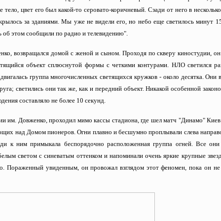
 тело, цвет его был какой-то серовато-коричневый. Сзади от него в нескольк
крылось за зданиями. Мы уже не видели его, но небо еще светилось минут 1
ь об этом сообщили по радио и телевидению".
ко, возвращался домой с женой и сыном. Проходя по скверу киностудии, он
етящийся объект сплюснутой формы с четкими контурами. НЛО светился р
двигалась группа многочисленных светящихся кружков - около десятка. Они в
уга; светились они так же, как и передний объект. Никакой особенной закон
ения составляло не более 10 секунд.
 им. Довженко, проходил мимо кассы стадиона, где шел матч "Динамо" Киев
ающих над Домом пионеров. Огни плавно и бесшумно проплывали слева направ
зади к ним примыкала беспорядочно расположенная группа огней. Все они
елым светом с синеватым оттенком и напоминали очень яркие крупные звез
го. Пораженный увиденным, он провожал взглядом этот феномен, пока он не