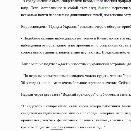
"В среду киевляне были свидетелями необычного явления природ
вида. Тело, оставлявшее за собой этот след,
быстро
перемещалос
несколько почти параллельно двигавшихся лучей, постепенно зат
Корреспондент "Правды Украины" связался вчера с обсерваторие
- Подобное явление наблюдалось не только в Киеве, но и в его ок
наблюдения эти совпадают и по времени и по описаниям характе
сопоставляют данные, внимательно изучают их. Предполагаем, чт
Такое мнение подтверждает и известный украинский астроном, до
- По первым впечатлениям очевидцев можно судить, что эта "пр
30-х годах), и оно имеет очень большое научное значение. Сейча
Недели через две газета "Водный транспорт" опубликовала заметк
"Тридцатого октября около семи часов вечера работники Киев
свидетелями удивительного явления природы: вечернее небо над
оранжевых, голубых, фиолетовых, розовых, желтых, красных поло
красоте соцветие
быстро
умчалось на юго-запад..."