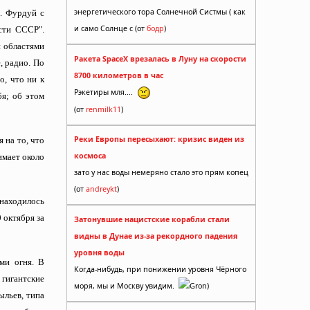
энергетического тора Солнечной Систмы ( как
С. Фурдуй с
и само Солнце с (от
бодр
)
сти СССР".
и областями
Ракета SpaceX врезалась в Луну на скорости
, радио. По
8700 километров в час
, что ни к
Рэкетиры мля....
бя; об этом
(от
renmilk11
)
Реки Европы пересыхают: кризис виден из
 на то, что
космоса
имает около
зато у нас воды немеряно стало это прям копец
(от
andreykt
)
 находилось
 октября за
Затонувшие нацистские корабли стали
видны в Дунае из-за рекордного падения
уровня воды
ми огня. В
Когда-нибудь, при понижении уровня Чёрного
 гигантские
моря, мы и Москву увидим.
Gron)
ыльев, типа