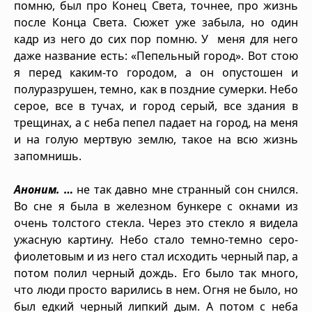
помню, был про Конец Света, точнее, про жизнь
после Конца Света. Сюжет уже забыла, но один
кадр из него до сих пор помню. У меня для него
даже название есть: «Пепельный город». Вот стою
я перед каким-то городом, а он опустошен и
полуразрушен, темно, как в поздние сумерки. Небо
серое, все в тучах, и город серый, все здания в
трещинах, а с неба пепел падает на город, на меня
и на голую мертвую землю, такое на всю жизнь
запомнишь.
Аноним. …
не так давно мне странный сон снился.
Во сне я была в железном бункере с окнами из
очень толстого стекла. Через это стекло я видела
ужасную картину. Небо стало темно-темно серо-
фиолетовым и из него стал исходить черный пар, а
потом полил черный дождь. Его было так много,
что люди просто варились в нем. Огня не было, но
был едкий черный липкий дым. А потом с неба