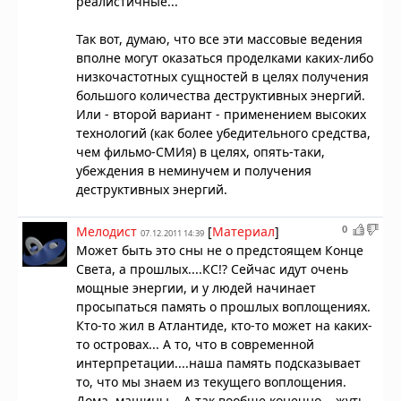
реалистичные...
Так вот, думаю, что все эти массовые ведения
вполне могут оказаться проделками каких-либо
низкочастотных сущностей в целях получения
большого количества деструктивных энергий.
Или - второй вариант - применением высоких
технологий (как более убедительного средства,
чем фильмо-СМИя) в целях, опять-таки,
убеждения в неминучем и получения
деструктивных энергий.
0
Мелодист
[
Материал
]
07.12.2011 14:39
Может быть это сны не о предстоящем Конце
Света, а прошлых....КС!? Сейчас идут очень
мощные энергии, и у людей начинает
просыпаться память о прошлых воплощениях.
Кто-то жил в Атлантиде, кто-то может на каких-
то островах... А то, что в современной
интерпретации....наша память подсказывает
то, что мы знаем из текущего воплощения.
Дома, машины... А так вообще конечно....жуть