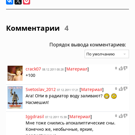
Комментарии
4
Порядок вывода комментариев:
0
crack07
[
Материал
]
08.12.2011 00:28
+100
0
Svetoslav_2012
[
Материал
]
07.12.2011 17:21
Ага! ОНи в радиатор воду заливают?
Насмешил!
0
Iggdrasil
[
Материал
]
07.12.2011 15:39
Мне тоже снились апокалиптические сны.
Конечно же, необычные, яркие,