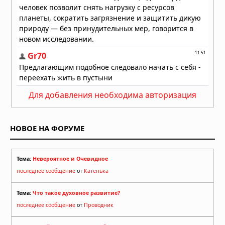
наследие древних цивилизаций
08.08.2026 в 09:00
Мохенджо-Даро: уроки древнего
города
08.08.2026 в 08:36
Тайны древних цивилизаций:
находки, свидетельствующие о
Для добавления необходима авторизация
существовании технологически
развитых обществ
08.08.2026 в 08:30
НОВОЕ НА ФОРУМЕ
Обнаружено медное острие копья
возрастом до 6000 лет с передовой
технологией металлообработки
Тема:
Невероятное и Очевидное
08.08.2026 в 08:00
последнее сообщение
от
Катенька
Тема:
Что такое духовное развитие?
последнее сообщение
от
Проводник