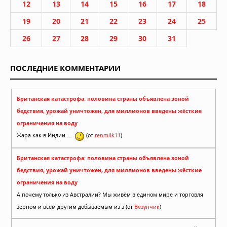
12
13
14
15
16
17
18
19
20
21
22
23
24
25
26
27
28
29
30
31
ПОСЛЕДНИЕ КОММЕНТАРИИ
Британская катастрофа: половина страны объявлена зоной
бедствия, урожай уничтожен, для миллионов введены жёсткие
ограничения на воду
Жара как в Индии....
(от
renmilk11
)
Британская катастрофа: половина страны объявлена зоной
бедствия, урожай уничтожен, для миллионов введены жёсткие
ограничения на воду
А почему только из Австралии? Мы живём в едином мире и торговля
зерном и всем другим добываемым из з (от
Везунчик
)