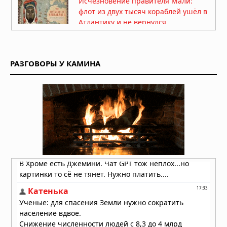
Исчезновение правителя Мали:
флот из двух тысяч кораблей ушёл в
Атлантику и не вернулся
Вчера в 09:17
Восемь выживших: почему более
семисот легенд о Потопе называют
РАЗГОВОРЫ У КАМИНА
одно и то же число
08.08.2026 в 10:54
Феномен двойников и
статистические аномалии ставят
под сомнение естественное
происхождение значительной части
человечества
08.08.2026 в 10:50
В Египте обнаружена
сорокаметровая структура, которую
исследователи называют
«Звёздными вратами»
08.08.2026 в 10:45
Подземные тоннели: загадочное