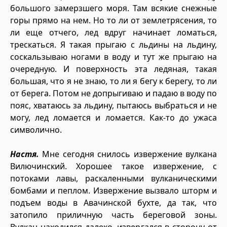
большого замерзшего моря. Там всякие снежные
горы прямо на нем. Но то ли от землетрясения, то
ли еще отчего, лед вдруг начинает ломаться,
трескаться. Я такая прыгаю с льдины на льдину,
соскальзываю ногами в воду и тут же прыгаю на
очередную. И поверхность эта ледяная, такая
большая, что я не знаю, то ли я бегу к берегу, то ли
от берега. Потом не допрыгиваю и падаю в воду по
пояс, хватаюсь за льдину, пытаюсь выбраться и не
могу, лед ломается и ломается. Как-то до ужаса
символично.
Настя.
Мне сегодня снилось извержение вулкана
Вилючинский. Хорошее такое извержение, с
потоками лавы, раскаленными вулканическими
бомбами и пеплом. Извержение вызвало шторм и
подъем воды в Авачинской бухте, да так, что
затопило приличную часть береговой зоны.
Вулкан находился далеко, извергался в сторону от