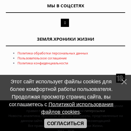
МЫ В СОЦСЕТЯХ
ЗЕМЛЯ.ХРОНИКИ ЖИЗНИ
Политика обработки персональных данных
Пользовательское соглашение
Политика конфиденциальности
Этот сайт использует файлы cookies для
более комфортной работы пользователя.
Продолжая просмотр страниц сайта, вы
соглашаетесь с
Политикой использования
Любое использование материалов допускается только при соблюдении
правил перепечатки и при наличии
гиперссылки
файлов cookies
.
Новости, аналитика, прогнозы и другие материалы, представленные на
данном сайте, не являются офертой или рекомендацией
СОГЛАСИТЬСЯ
Все права защищены © Земля. Хроники Жизни,
2011—2026