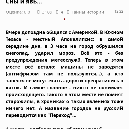
Сны и явь...
13:32
Оценка: 0.0
3189
4
Тайны истории
Вчера допоздна общался с Америкой. В Южном
Техасе - местный Апокалипсис: в самой
середине дня, в 3 часа на город обрушился
снегопад, ударил мороз. Всё это - без
предупреждения метеослужб. Теперь в этом
месте всё встало: машины не заводятся
(антифризом там не пользуются...), а кто
завёлся не могут ехать - дороги превратились в
каток. И самое главное - никто не понимает
происходящего. Такого в этом месте не помнят
старожилы, в хрониках о таких явлениях тоже
ничего нет. А название городка на русский
переводится как "Переход"...
А теперь - подборка снов "об этом самом"...