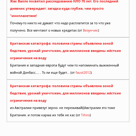
Жак Валле посвятил расследованию НЛО 70 лет. Его последний
дневник утверждает: загадка куда глубже, чем просто
"инопланетяне!
Почему-то никто не думает что надо расплатится за то что уже
получено. Все мечтают о новых кредитах (от
Везунчик
)
Британская катастрофа: половина страны объявлена зоной
бедствия, урожай уничтожен, для миллионов введены жёсткие
ограничения на воду
Британия и западная европа будут чем-то напоминать выжженный
войной Донбасс.... . То ли еще будет... (от
faust2012
)
Британская катастрофа: половина страны объявлена зоной
бедствия, урожай уничтожен, для миллионов введены жёсткие
ограничения на воду
из Австралии привезут зерно- не переживай((Австралия это тоже
Британия. и потом карма их тебя не кас (от
Tihiro
)