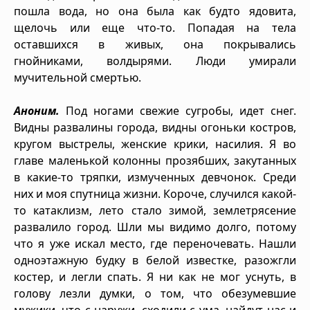
пошла вода, но она была как будто ядовита,
щелочь или еще что-то. Попадая на тела
оставшихся в живых, она покрывались
гнойниками, волдырями. Люди умирали
мучительной смертью.
Аноним.
Под ногами свежие сугробы, идет снег.
Видны развалины города, видны огоньки костров,
кругом выстрелы, женские крики, насилия. Я во
главе маленькой колонны прозябших, закутанных
в какие-то тряпки, измученных девчонок. Среди
них и моя спутница жизни. Короче, случился какой-
то катаклизм, лето стало зимой, землетрясение
развалило город. Шли мы видимо долго, потому
что я уже искал место, где переночевать. Нашли
одноэтажную будку в белой известке, разожгли
костер, и легли спать. Я ни как не мог уснуть, в
голову лезли думки, о том, что обезумевшие
мужики, что с наружи, сходили с ума, найдут нас и