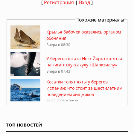
[
Регистрация
|
Вход
]
Похожие материалы
Крылья бабочек оказались органом
обоняния
Вчера в 08:30
У берегов штата Нью-Йорк охотятся
на гигантскую акулу «Шаркзиллу»
Вчера в 07:43
Косатки топят яхты у берегов
Испании: что стоит за шестилетним
поведением хищников
29.07.2026 в 09:29
Краб провел два месяца в
пластиковой бутылке у берегов
Японии
ТОП НОВОСТЕЙ
26.07.2026 в 11:32