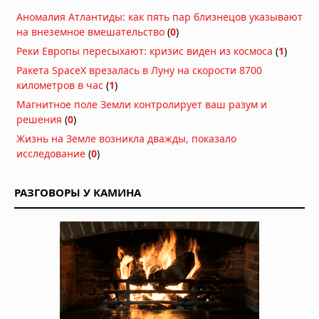
Древнейший предок тасманийского
Аномалия Атлантиды: как пять пар близнецов указывают
дьявола: находка возрастом 23
на внеземное вмешательство
(
0
)
миллиона лет переписывает
историю сумчатых хищников
Реки Европы пересыхают: кризис виден из космоса
(
1
)
21.07.2026 в 06:30
Ракета SpaceX врезалась в Луну на скорости 8700
Гиены оказались мастерами
километров в час
(
1
)
общения: они используют 13 звуков
Магнитное поле Земли контролирует ваш разум и
и «улыбку», чтобы игра не
решения
(
0
)
переросла в драку
Жизнь на Земле возникла дважды, показало
15.07.2026 в 08:30
исследование
(
0
)
В Китае нашли предка пауков
возрастом 518 млн лет с зачатками
клыков
РАЗГОВОРЫ У КАМИНА
14.07.2026 в 07:30
Самки дельфинов умеют избегать
насильников по одному их звуку
13.07.2026 в 09:00
Медузы заживляют раны за минуты
без рубцов: учёные раскрыли
механизм, который может изменить