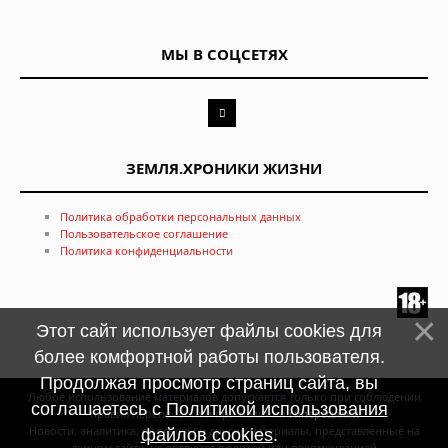
МЫ В СОЦСЕТЯХ
ЗЕМЛЯ.ХРОНИКИ ЖИЗНИ
Политика обработки персональных данных
Пользовательское соглашение
Политика конфиденциальности
Этот сайт использует файлы cookies для
более комфортной работы пользователя.
Продолжая просмотр страниц сайта, вы
Любое использование материалов допускается только при соблюдении
соглашаетесь с
Политикой использования
правил перепечатки и при наличии
гиперссылки
Новости, аналитика, прогнозы и другие материалы, представленные на
файлов cookies
.
данном сайте, не являются офертой или рекомендацией