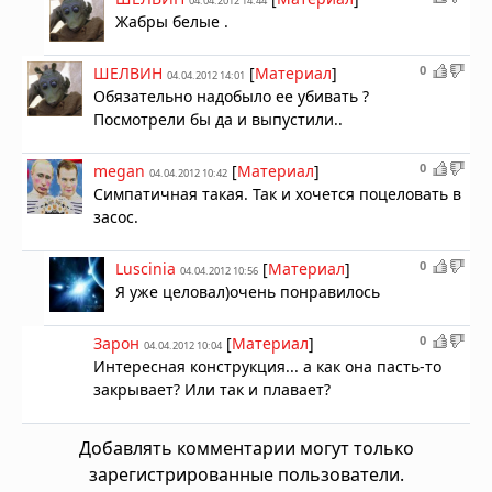
04.04.2012 14:44
Жабры белые .
0
ШЕЛВИН
[
Материал
]
04.04.2012 14:01
Обязательно надобыло ее убивать ?
Посмотрели бы да и выпустили..
0
megan
[
Материал
]
04.04.2012 10:42
Симпатичная такая. Так и хочется поцеловать в
засос.
0
Luscinia
[
Материал
]
04.04.2012 10:56
Я уже целовал)очень понравилось
0
Зарон
[
Материал
]
04.04.2012 10:04
Интересная конструкция... а как она пасть-то
закрывает? Или так и плавает?
Добавлять комментарии могут только
зарегистрированные пользователи.