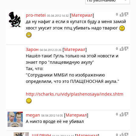
0
pro-metei
[
Материал
]
05.04.2012 14:32
да ну нафиг а если я купатся буду а меня замой
хвост укусит этож ппц убивать надо тварюг
0
Зарон
[
Материал
]
04.04.2012 23:26
Нашёл-таки! Гугль только на этой новости и
знает про "плащевидную акулу"
Так, что:
"Сотрудники ММБИ по изображению
определили, что это ПЛАЩЕНОСНАЯ акула."
http://scharks.ru/vidy/plashenosaya/index.shtm
0
megan
[
Материал
]
04.04.2012 14:05
А никто вроде её не убивал
0
ШЕЛВИН
[
Материал
]