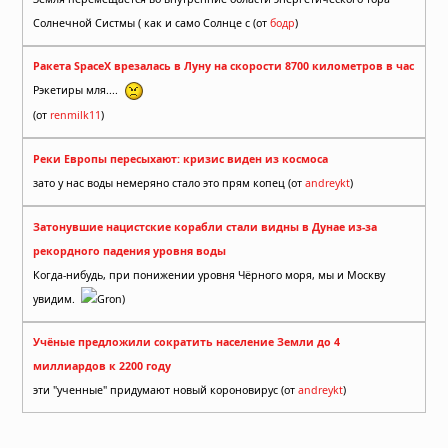
Солнечной Систмы ( как и само Солнце с (от
бодр
)
Ракета SpaceX врезалась в Луну на скорости 8700 километров в час
Рэкетиры мля....
(от
renmilk11
)
Реки Европы пересыхают: кризис виден из космоса
зато у нас воды немеряно стало это прям копец (от
andreykt
)
Затонувшие нацистские корабли стали видны в Дунае из-за
рекордного падения уровня воды
Когда-нибудь, при понижении уровня Чёрного моря, мы и Москву
увидим.
Gron)
Учёные предложили сократить население Земли до 4
миллиардов к 2200 году
эти "ученные" придумают новый короновирус (от
andreykt
)