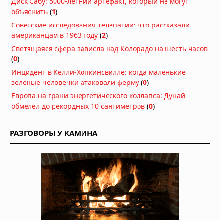
Диск Сабу: 5000-летний артефакт, который не могут
дьявола: находка возрастом 23
объяснить
(
1
)
миллиона лет переписывает
историю сумчатых хищников
Советские исследования телепатии: что рассказали
21.07.2026 в 06:30
американцам в 1963 году
(
2
)
Гиены оказались мастерами
Светящаяся сфера зависла над Колорадо на шесть часов
общения: они используют 13 звуков
(
0
)
и «улыбку», чтобы игра не
Инцидент в Келли-Хопкинсвилле: когда маленькие
переросла в драку
зелёные человечки атаковали ферму
(
0
)
15.07.2026 в 08:30
Европа на грани энергетического коллапса: Дунай
В Китае нашли предка пауков
обмелел до рекордных 10 сантиметров
(
0
)
возрастом 518 млн лет с зачатками
клыков
14.07.2026 в 07:30
РАЗГОВОРЫ У КАМИНА
Самки дельфинов умеют избегать
насильников по одному их звуку
13.07.2026 в 09:00
Медузы заживляют раны за минуты
без рубцов: учёные раскрыли
механизм, который может изменить
медицину