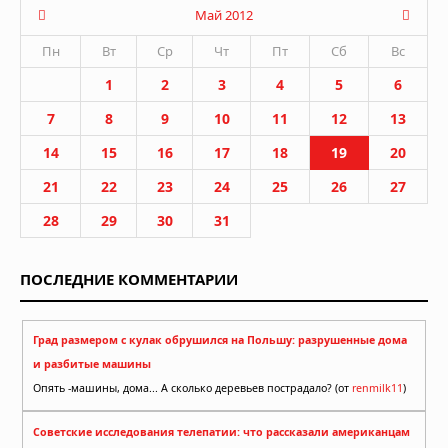
Май 2012
Пн
Вт
Ср
Чт
Пт
Сб
Вс
1
2
3
4
5
6
7
8
9
10
11
12
13
14
15
16
17
18
19
20
21
22
23
24
25
26
27
28
29
30
31
ПОСЛЕДНИЕ КОММЕНТАРИИ
Град размером с кулак обрушился на Польшу: разрушенные дома
и разбитые машины
Опять -машины, дома... А сколько деревьев пострадало? (от
renmilk11
)
Советские исследования телепатии: что рассказали американцам