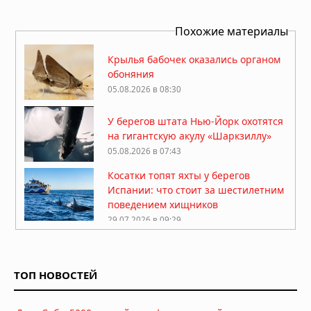
Похожие материалы
Крылья бабочек оказались органом
обоняния
05.08.2026 в 08:30
У берегов штата Нью-Йорк охотятся
на гигантскую акулу «Шаркзиллу»
05.08.2026 в 07:43
Косатки топят яхты у берегов
Испании: что стоит за шестилетним
поведением хищников
29.07.2026 в 09:29
Краб провел два месяца в
пластиковой бутылке у берегов
Японии
ТОП НОВОСТЕЙ
26.07.2026 в 11:32
Древнейший предок тасманийского