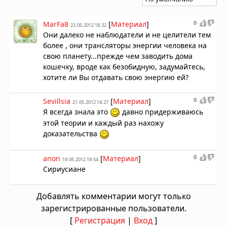
0
MarFa8
[
Материал
]
23.05.2012 18:32
Они далеко не наблюдатели и не целители тем
более , они трансляторы энергии человека на
свою планету...прежде чем заводить дома
кошечку, вроде как безобидную, задумайтесь,
хотите ли Вы отдавать свою энергию ей?
0
Sevillsia
[
Материал
]
21.05.2012 14:27
Я всегда знала это
давно придерживаюсь
этой теории и каждый раз нахожу
доказательства
0
anon
[
Материал
]
19.05.2012 19:54
Сириусиане
Добавлять комментарии могут только
зарегистрированные пользователи.
[
Регистрация
|
Вход
]