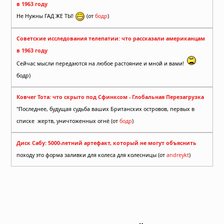
в 1963 году
Не Нужны ГАД ЖЕ ТЫ!
(от
бодр
)
Советские исследования телепатии: что рассказали американцам
в 1963 году
Сейчас мысли передаются на любое растояние и мной и вами!
бодр)
Ковчег Тота: что скрыто под Сфинксом - Глобальная Перезагрузка
"Последнее, будущая судьба ваших Британских островов, первых в
списке жертв, уничтоженных огнё (от
бодр
)
Диск Сабу: 5000-летний артефакт, который не могут объяснить
походу это форма заливки для колеса для колесницы (от
andreykt
)