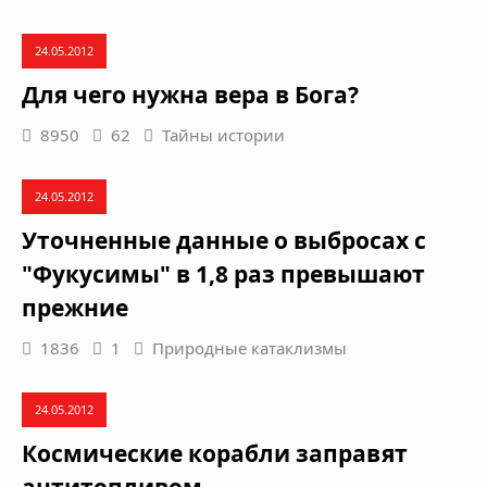
24.05.2012
Для чего нужна вера в Бога?
8950
62
Тайны истории
24.05.2012
Уточненные данные о выбросах с
"Фукусимы" в 1,8 раз превышают
прежние
1836
1
Природные катаклизмы
24.05.2012
Космические корабли заправят
антитопливом