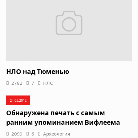
НЛО над Тюменью
2782
7
НЛО
24.05.2012
Обнаружена печать с самым
ранним упоминанием Вифлеема
2099
6
Археология