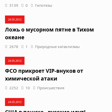
3139
0
Гипотезы
24.05.2012
Ложь о мусорном пятне в Тихом
океане
2678
1
Природные катаклизмы
24.05.2012
ФСО прикроет VIP-внуков от
химической атаки
2252
10
Происшествия
24.05.2012
США в панике - русские идут!