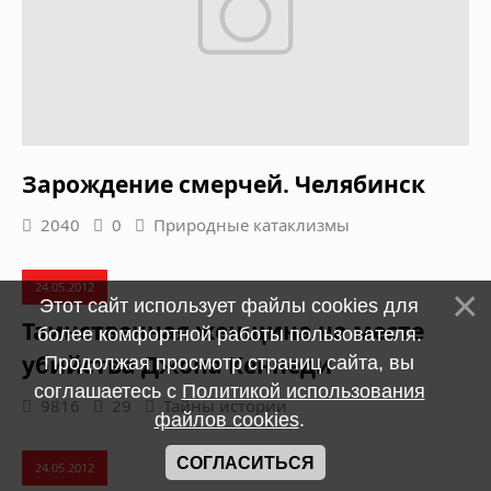
Зарождение смерчей. Челябинск
2040
0
Природные катаклизмы
24.05.2012
Этот сайт использует файлы cookies для
Таинственная женщина на месте
более комфортной работы пользователя.
убийства Джона Кеннеди
Продолжая просмотр страниц сайта, вы
соглашаетесь с
Политикой использования
9816
29
Тайны истории
файлов cookies
.
СОГЛАСИТЬСЯ
24.05.2012