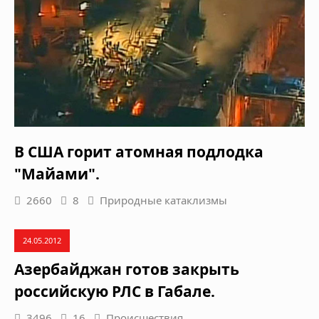
В США горит атомная подлодка
"Майами".
2660
8
Природные катаклизмы
24.05.2012
Азербайджан готов закрыть
российскую РЛС в Габале.
3496
16
Происшествия