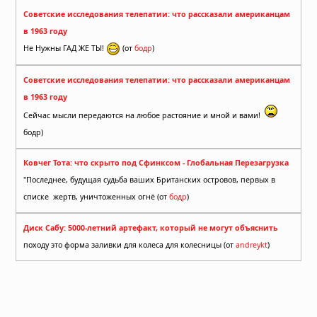
Советские исследования телепатии: что рассказали американцам
в 1963 году
Не Нужны ГАД ЖЕ ТЫ!
(от
бодр
)
Советские исследования телепатии: что рассказали американцам
в 1963 году
Сейчас мысли передаются на любое растояние и мной и вами!
бодр)
Ковчег Тота: что скрыто под Сфинксом - Глобальная Перезагрузка
"Последнее, будущая судьба ваших Британских островов, первых в
списке жертв, уничтоженных огнё (от
бодр
)
Диск Сабу: 5000-летний артефакт, который не могут объяснить
походу это форма заливки для колеса для колесницы (от
andreykt
)