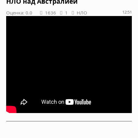
НЛО над Австралией
12:51
Оценка: 0.0
1636
1
НЛО