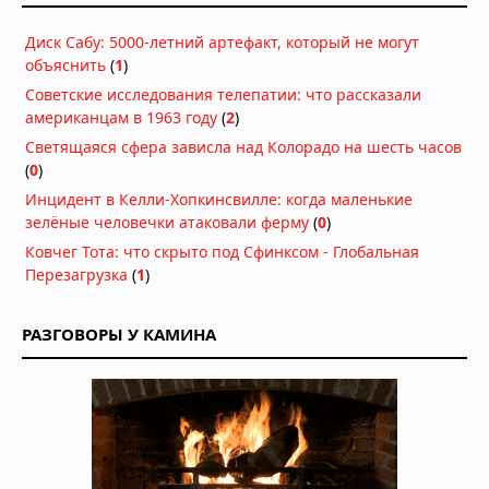
Диск над Гатвиком: пилот сообщил о
Диск Сабу: 5000-летний артефакт, который не могут
«летающей тарелке» на подходе к
объяснить
(
1
)
аэропорту
03.08.2026 в 15:34
Советские исследования телепатии: что рассказали
американцам в 1963 году
Многомерная реальность: что
(
2
)
предложил Нил Деграсс Тайсон для
Светящаяся сфера зависла над Колорадо на шесть часов
объяснения неопознанных явлений
(
0
)
02.08.2026 в 13:42
Инцидент в Келли-Хопкинсвилле: когда маленькие
Римский легионер из света:
зелёные человечки атаковали ферму
(
0
)
загадочная беременность
Ковчег Тота: что скрыто под Сфинксом - Глобальная
бразильской учительницы
Перезагрузка
(
1
)
02.08.2026 в 09:42
НЛО: Они здесь не потому, что
РАЗГОВОРЫ У КАМИНА
прилетают, а потому что никогда не
улетали — новая гипотеза физика
02.08.2026 в 09:28
Жак Валле посвятил расследованию
НЛО 70 лет. Его последний дневник
утверждает: загадка куда глубже,
чем просто "инопланетяне!