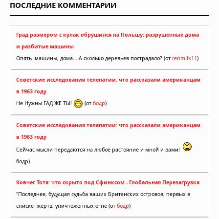
ПОСЛЕДНИЕ КОММЕНТАРИИ
Град размером с кулак обрушился на Польшу: разрушенные дома
и разбитые машины
Опять -машины, дома... А сколько деревьев пострадало? (от
renmilk11
)
Советские исследования телепатии: что рассказали американцам
в 1963 году
Не Нужны ГАД ЖЕ ТЫ!
(от
бодр
)
Советские исследования телепатии: что рассказали американцам
в 1963 году
Сейчас мысли передаются на любое растояние и мной и вами!
бодр)
Ковчег Тота: что скрыто под Сфинксом - Глобальная Перезагрузка
"Последнее, будущая судьба ваших Британских островов, первых в
списке жертв, уничтоженных огнё (от
бодр
)