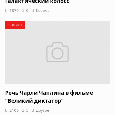
Галактический колосс
1870
0
Космос
16.09.2014
Речь Чарли Чаплина в фильме
"Великий диктатор"
2106
5
Другое