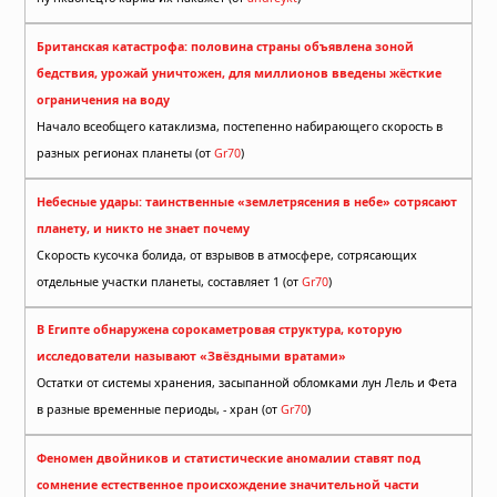
Британская катастрофа: половина страны объявлена зоной
бедствия, урожай уничтожен, для миллионов введены жёсткие
ограничения на воду
Начало всеобщего катаклизма, постепенно набирающего скорость в
разных регионах планеты (от
Gr70
)
Небесные удары: таинственные «землетрясения в небе» сотрясают
планету, и никто не знает почему
Скорость кусочка болида, от взрывов в атмосфере, сотрясающих
отдельные участки планеты, составляет 1 (от
Gr70
)
В Египте обнаружена сорокаметровая структура, которую
исследователи называют «Звёздными вратами»
Остатки от системы хранения, засыпанной обломками лун Лель и Фета
в разные временные периоды, - хран (от
Gr70
)
Феномен двойников и статистические аномалии ставят под
сомнение естественное происхождение значительной части