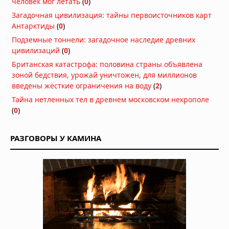
человек мог летать
(
0
)
объявить оранжевый уровень
опасности
Загадочная цивилизация: тайны первоисточников карт
04.08.2026 в 11:33
Антарктиды
(
0
)
Землетрясение магнитудой 5,5 у
Подземные тоннели: загадочное наследие древних
берегов Египта: толчки ощущались
цивилизаций
(
0
)
в Каире
Британская катастрофа: половина страны объявлена
03.08.2026 в 06:38
зоной бедствия, урожай уничтожен, для миллионов
Супертайфун «Дельфин»: пятый
введены жёсткие ограничения на воду
(
2
)
циклон максимальной мощности в
Тайна нетленных тел в древнем московском некрополе
2026 году движется к побережью
(
0
)
Восточной Азии
01.08.2026 в 15:17
Землетрясение в Италии: магнитуда
РАЗГОВОРЫ У КАМИНА
4,7 у Неаполя, повреждения и
отключения электроэнергии
01.08.2026 в 09:32
Подводный супервулкан Кикай
заполняется свежей магмой: новое
исследование раскрывает механизм
перезарядки гигантских кальдер
01.08.2026 в 08:30