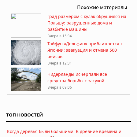
Похожие материалы
Град размером с кулак обрушился на
Польшу: разрушенные дома и
разбитые машины
Вчера в 15:34
Тайфун «Дельфин» приближается к
Японии: эвакуация и отмена 500
рейсов
Вчера в 12:31
Нидерланды исчерпали все
средства борьбы с засухой
Вчера в 09:06
Затонувшие нацистские корабли
стали видны в Дунае из-за
рекордного падения уровня воды
ТОП НОВОСТЕЙ
05.08.2026 в 16:01
Вулкан Фуэго в Гватемале:
Когда деревья были большими: В древние времена и
извержение заставило власти