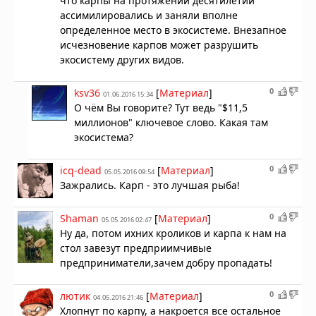
что карпы на протяжении десятилетий
ассимилировались и заняли вполне
определенное место в экосистеме. Внезапное
исчезновение карпов может разрушить
экосистему других видов.
0
ksv36
[
Материал
]
01.06.2016 15:34
О чём Вы говорите? Тут ведь "$11,5
миллионов" ключевое слово. Какая там
экосистема?
0
icq-dead
[
Материал
]
05.05.2016 09:54
Зажрались. Карп - это лучшая рыба!
0
Shaman
[
Материал
]
05.05.2016 02:47
Ну да, потом ихних кроликов и карпа к нам на
стол завезут предприимчивые
предприниматели,зачем добру пропадать!
0
лютик
[
Материал
]
04.05.2016 21:46
Хлопнут по карпу, а накроется все остальное