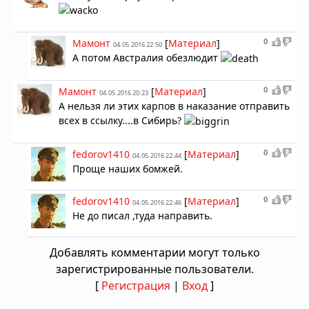
0
Мамонт
[
Материал
]
04.05.2016 22:50
А потом Австралия обезлюдит
0
Мамонт
[
Материал
]
04.05.2016 20:23
А нельзя ли этих карпов в наказание отправить
всех в ссылку....в Сибирь?
0
fedorov1410
[
Материал
]
04.05.2016 22:44
Проще наших бомжей.
0
fedorov1410
[
Материал
]
04.05.2016 22:46
Не до писал ,туда направить.
Добавлять комментарии могут только
зарегистрированные пользователи.
[
Регистрация
|
Вход
]