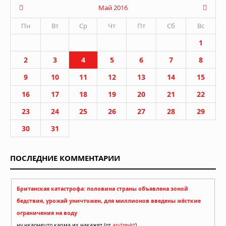
Май 2016
Пн
Вт
Ср
Чт
Пт
Сб
Вс
1
2
3
4
5
6
7
8
9
10
11
12
13
14
15
16
17
18
19
20
21
22
23
24
25
26
27
28
29
30
31
ПОСЛЕДНИЕ КОММЕНТАРИИ
Британская катастрофа: половина страны объявлена зоной
бедствия, урожай уничтожен, для миллионов введены жёсткие
ограничения на воду
ну нкаонецто карма их накажет (от
andreykt
)