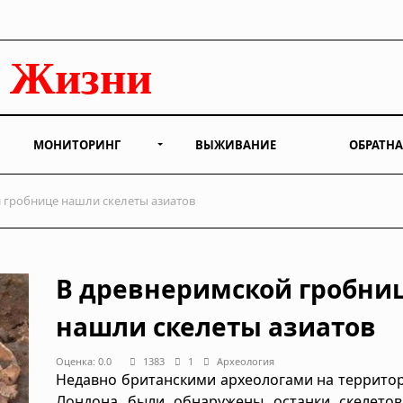
МОНИТОРИНГ
ВЫЖИВАНИЕ
ОБРАТНА
 гробнице нашли скелеты азиатов
В древнеримской гробни
нашли скелеты азиатов
Оценка: 0.0
1383
1
Археология
Недавно британскими археологами на террито
Лондона были обнаружены останки скелетов