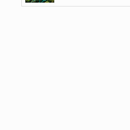
Гробница китайского императора,
05.08.2026 в 06:57
В Аргентине обнаружено «идеаль
05.08.2026 в 06:49
Погребённые гиганты Бретани: с
летних курганов
04.08.2026 в 08:49
Миниатюрные шедевры: 40-тысяче
04.08.2026 в 08:30
Двухуровневая "гробница гиганто
04.08.2026 в 08:27