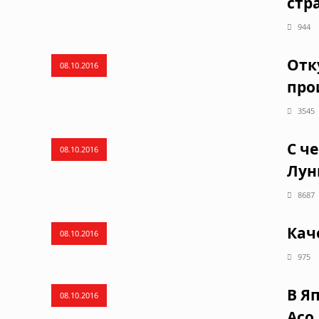
стр
944
Отк
08.10.2016
про
3545
С ч
08.10.2016
Лун
8687
Кач
08.10.2016
975
В Я
08.10.2016
Асо