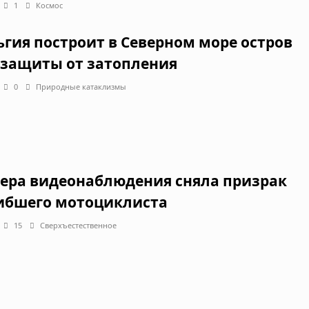
1
Космос
ьгия построит в Северном море остров
 защиты от затопления
0
Природные катаклизмы
ера видеонаблюдения сняла призрак
ибшего мотоциклиста
15
Сверхъестественное