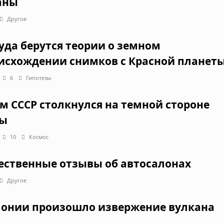
аны
Другое
уда берутся теории о земном
исхождении снимков с Красной планет
6
Гипотезы
ем СССР столкнулся на темной стороне
ы
10
Космос
ественные отзывы об автосалонах
Другое
понии произошло извержение вулкана