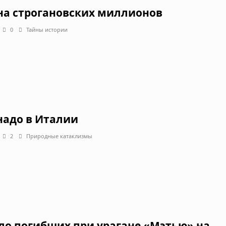
на строгановских миллионов
0
Тайны истории
надо в Италии
2
Природные катаклизмы
ло погибших при урагане «Мэтью» на