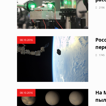
2196
Рос
08.10.2016
пер
1745
На 
08.10.2016
пыл