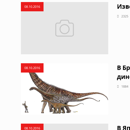
Изв
08.10.2016
2325
В Б
08.10.2016
дин
1884
В Я
08.10.2016