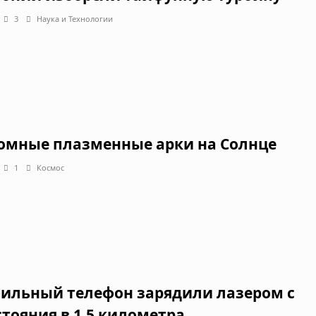
3
Наука и Технологии
омные плазменные арки на Солнце
1
Космос
ильный телефон зарядили лазером с
стояния в 1.5 километра