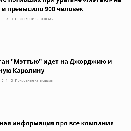
ти превысило 900 человек
0
Природные катаклизмы
ган "Мэттью" идет на Джорджию и
ую Каролину
1
Природные катаклизмы
ная информация про все компания