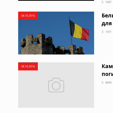
1607
Бел
08.10.2016
для
1371
Кам
08.10.2016
пог
6643