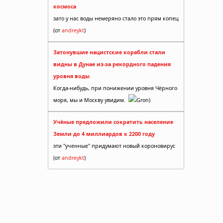
космоса
зато у нас воды немеряно стало это прям копец
(от
andreykt
)
Затонувшие нацистские корабли стали
видны в Дунае из-за рекордного падения
уровня воды
Когда-нибудь, при понижении уровня Чёрного
моря, мы и Москву увидим.
Gron)
Учёные предложили сократить население
Земли до 4 миллиардов к 2200 году
эти "ученные" придумают новый короновирус
(от
andreykt
)