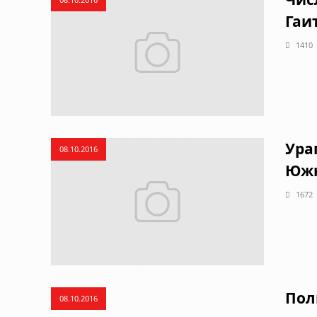
Гаи
1410
Ура
08.10.2016
Южн
1672
Пол
08.10.2016