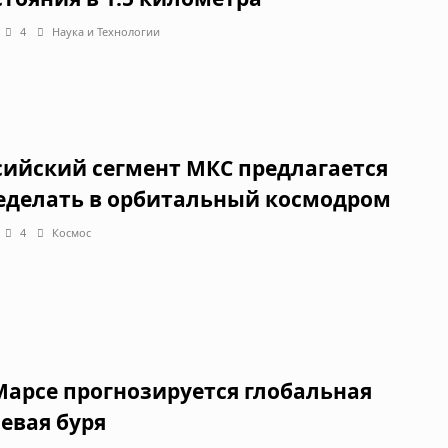
4
Наука и Технологии
сийский сегмент МКС предлагается
еделать в орбитальный космодром
4
Космос
Марсе прогнозируется глобальная
евая буря