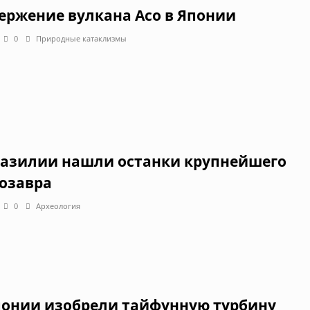
ержение вулкана Асо в Японии
0
Природные катаклизмы
разилии нашли останки крупнейшего
озавра
0
Археология
понии изобрели тайфунную турбину