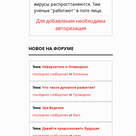
Для добавления необходима
авторизация
НОВОЕ НА ФОРУМЕ
Тема:
Невероятное и Очевидное
последнее сообщение
от
Катенька
Тема:
Что такое духовное развитие?
последнее сообщение
от
Проводник
Тема:
Эра Водолея
последнее сообщение
от
Baro
Тема:
Давайте предсказывать будущее
последнее сообщение
от
yater