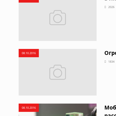
2026
Огр
08.10.2016
1834
Моб
08.10.2016
рас