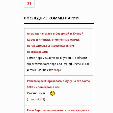
31
ПОСЛЕДНИЕ КОММЕНТАРИИ
Аномальная жара в Северной и Южной
Корее и Японии: отменённые матчи,
погибшие львы и десятки тысяч
пострадавших
Земля перемещается во внутренние области
энергетического тора Солнечной Систмы ( как
и само Солнце с (от
бодр
)
Ракета SpaceX врезалась в Луну на скорости
8700 километров в час
Рэкетиры мля....
(от
renmilk11
)
Реки Европы пересыхают: кризис виден из