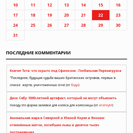
10
11
12
13
14
15
16
17
18
19
20
21
22
23
24
25
26
27
28
29
30
31
ПОСЛЕДНИЕ КОММЕНТАРИИ
Ковчег Тота: что скрыто под Сфинксом - Глобальная Перезагрузка
"Последнее, будущая судьба ваших Британских островов, первых в
списке жертв, уничтоженных огнё (от
бодр
)
Диск Сабу: 5000-летний артефакт, который не могут объяснить
походу это форма заливки для колеса для колесницы (от
andreykt
)
Аномальная жара в Северной и Южной Корее и Японии:
отменённые матчи, погибшие львы и десятки тысяч
пострадавших