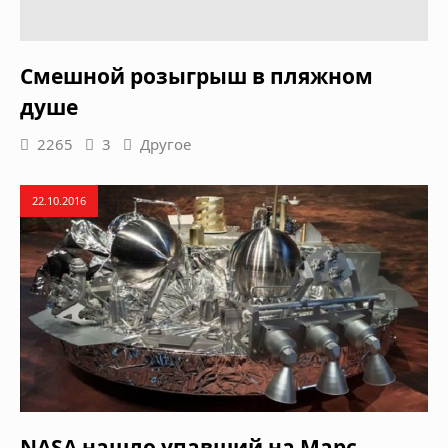
Смешной розыгрыш в пляжном
душе
2265
3
Другое
22.10.2016
NASA нашло упавший на Марс