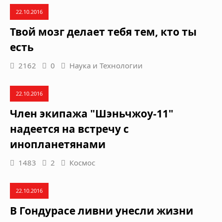
22.10.2016
Твой мозг делает тебя тем, кто ты
есть
2162
0
Наука и Технологии
22.10.2016
Член экипажа "Шэньчжоу-11"
надеется на встречу с
инопланетянами
1483
2
Космос
22.10.2016
В Гондурасе ливни унесли жизни