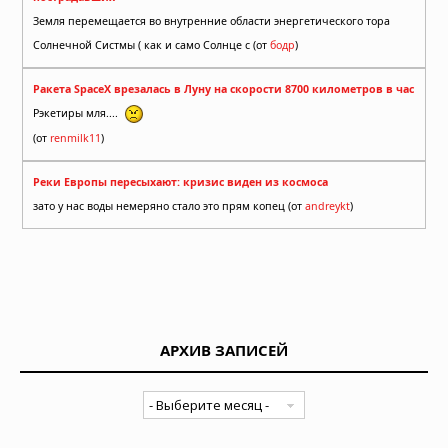
Земля перемещается во внутренние области энергетического тора
Солнечной Систмы ( как и само Солнце с (от
бодр
)
Ракета SpaceX врезалась в Луну на скорости 8700 километров в час
Рэкетиры мля....
(от
renmilk11
)
Реки Европы пересыхают: кризис виден из космоса
зато у нас воды немеряно стало это прям копец (от
andreykt
)
АРХИВ ЗАПИСЕЙ