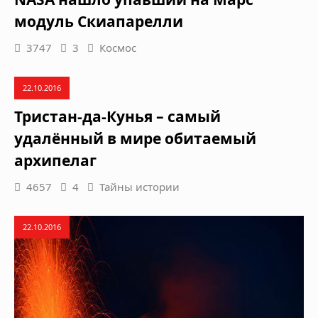
модуль Скиапарелли
3747
3
Космос
22.10.2016
Тристан-да-Кунья – самый
удалённый в мире обитаемый
архипелаг
4657
4
Тайны истории
22.10.2016