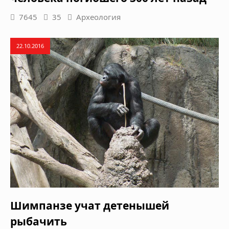
7645
35
Археология
22.10.2016
Шимпанзе учат детенышей
рыбачить