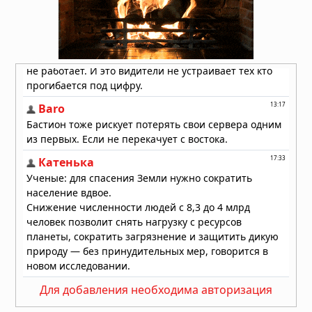
отключения электроэнергии
01.08.2026 в 09:32
Подводный супервулкан Кикай
заполняется свежей магмой: новое
исследование раскрывает механизм
перезарядки гигантских кальдер
01.08.2026 в 08:30
Необычный торнадо ударил по
одному пригороду Чикаго дважды
31.07.2026 в 08:20
Лесные пожары объявлены
«угрозой национальной
безопасности» в Европе, пламя
распространилось на Грецию и
Великобританию
30.07.2026 в 13:57
Бразилию накрыли мощные
Для добавления необходима авторизация
ураганы: пять человек погибли,
тысячи людей не смогли добраться