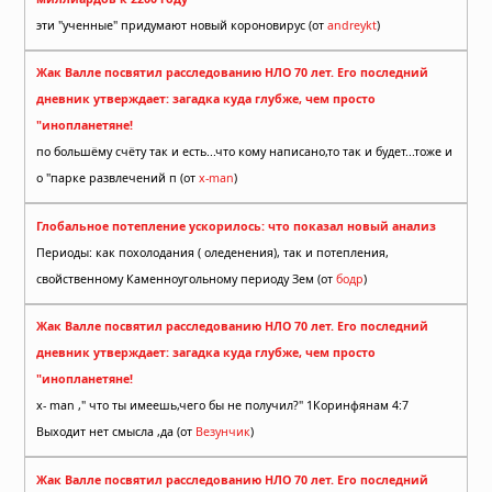
эти "ученные" придумают новый короновирус (от
andreykt
)
Жак Валле посвятил расследованию НЛО 70 лет. Его последний
дневник утверждает: загадка куда глубже, чем просто
"инопланетяне!
по большёму счёту так и есть...что кому написано,то так и будет...тоже и
о "парке развлечений п (от
x-man
)
Глобальное потепление ускорилось: что показал новый анализ
Периоды: как похолодания ( оледенения), так и потепления,
свойственному Каменноугольному периоду Зем (от
бодр
)
Жак Валле посвятил расследованию НЛО 70 лет. Его последний
дневник утверждает: загадка куда глубже, чем просто
"инопланетяне!
x- man ," что ты имеешь,чего бы не получил?" 1Коринфянам 4:7
Выходит нет смысла ,да (от
Везунчик
)
Жак Валле посвятил расследованию НЛО 70 лет. Его последний