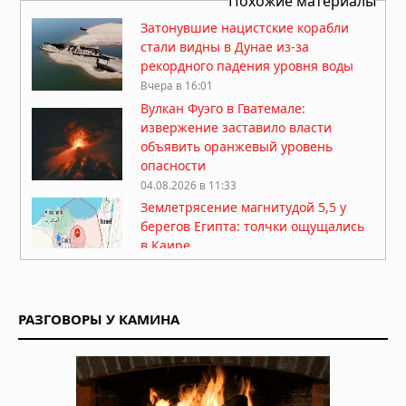
Похожие материалы
Затонувшие нацистские корабли
стали видны в Дунае из-за
рекордного падения уровня воды
Вчера в 16:01
Вулкан Фуэго в Гватемале:
извержение заставило власти
объявить оранжевый уровень
опасности
04.08.2026 в 11:33
Землетрясение магнитудой 5,5 у
берегов Египта: толчки ощущались
в Каире
03.08.2026 в 06:38
Супертайфун «Дельфин»: пятый
циклон максимальной мощности в
РАЗГОВОРЫ У КАМИНА
2026 году движется к побережью
Восточной Азии
01.08.2026 в 15:17
Землетрясение в Италии: магнитуда
4,7 у Неаполя, повреждения и