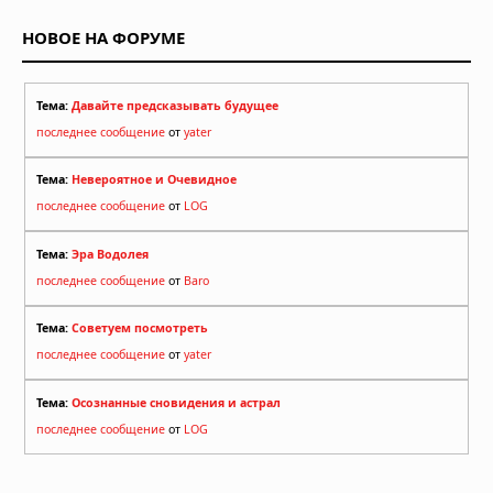
до дома
НОВОЕ НА ФОРУМЕ
30.07.2026 в 12:02
Землетрясение в Японии: число
погибших достигло 13, спасатели
Тема:
Давайте предсказывать будущее
ищут выживших
последнее сообщение
от
yater
29.07.2026 в 13:51
Тема:
Невероятное и Очевидное
последнее сообщение
от
LOG
Тема:
Эра Водолея
последнее сообщение
от
Baro
Тема:
Советуем посмотреть
последнее сообщение
от
yater
Тема:
Осознанные сновидения и астрал
последнее сообщение
от
LOG