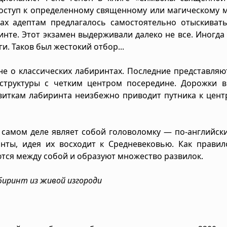
оступ к определенному священному или магическому м
ах адептам предлагалось самостоятельно отыскивать
нте. Этот экзамен выдерживали далеко не все. Иногда
и. Таков был жестокий отбор...
не о классических лабиринтах. Последние представляю
структуры с четким центром посередине. Дорожки в
виткам лабиринта неизбежно приводит путника к цен
а самом деле являет собой головоломку — по-английск
инты, идея их восходит к Средневековью. Как правил
тся между собой и образуют множество развилок.
биринт из живой изгороди