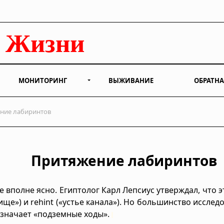
МОНИТОРИНГ
ВЫЖИВАНИЕ
ОБРАТНА
ние лабиринтов
Притяжение лабиринтов
 вполне ясно. Египтолог Карл Лепсиус утверждал, что э
ище») и rehint («устье канала»). Но большинство исслед
означает «подземные ходы».