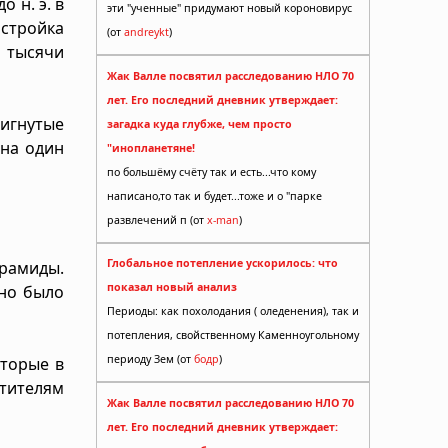
 н. э. в
эти "ученные" придумают новый короновирус
стройка
(от
andreykt
)
ы тысячи
Жак Валле посвятил расследованию НЛО 70
лет. Его последний дневник утверждает:
вигнутые
загадка куда глубже, чем просто
 на один
"инопланетяне!
по большёму счёту так и есть...что кому
написано,то так и будет...тоже и о "парке
развлечений п (от
x-man
)
Глобальное потепление ускорилось: что
рамиды.
показал новый анализ
жно было
Периоды: как похолодания ( оледенения), так и
потепления, свойственному Каменноугольному
периоду Зем (от
бодр
)
оторые в
тителям
Жак Валле посвятил расследованию НЛО 70
лет. Его последний дневник утверждает: