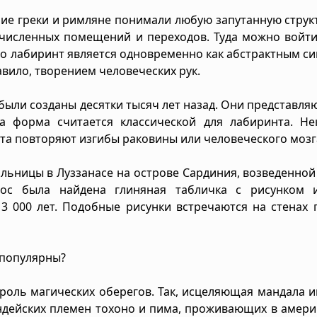
ние греки и римляне понимали любую запутанную струк
численных помещений и переходов. Туда можно войти
то лабиринт является одновременно как абстрактным с
вило, творением человеческих рук.
ыли созданы десятки тысяч лет назад. Они представля
та форма считается классической для лабиринта. Не
та повторяют изгибы раковины или человеческого мозг
льницы в Луззанасе на острове Сардиния, возведенной
лос была найдена глиняная табличка с рисунком 
 3 000 лет. Подобные рисунки встречаются на стенах
 популярны?
 роль магических оберегов. Так, исцеляющая мандала 
индейских племен тохоно и пима, проживающих в амер