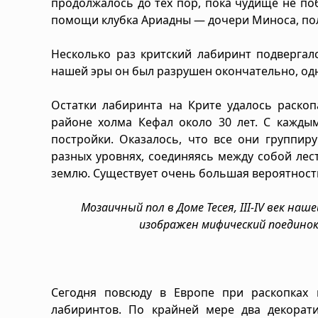
продолжалось до тех пор, пока чудище не по
помощи клубка Ариадны — дочери Миноса, п
Несколько раз критский лабиринт подвергалс
нашей эры он был разрушен окончательно, одн
Остатки лабиринта на Крите удалось раскоп
районе холма Кефал около 30 лет. С кажды
постройки. Оказалось, что все они группир
разных уровнях, соединяясь между собой лес
землю. Существует очень большая вероятность
Мозаичный пол в Доме Тесея, III-IV век наш
изображен мифический поединок
Сегодня повсюду в Европе при раскопках
лабиринтов. По крайней мере два декорат