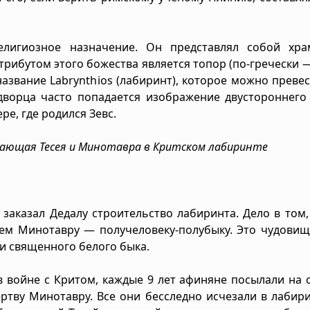
елигиозное назначение. Он представлял собой хра
рибутом этого божества является топор (по-гречески — 
азвание Labrynthios (лабиринт), которое можно превес
дворца часто попадается изображение двустороннего
е, где родился Зевс.
жающая Тесея и Минотавра в Критском лабиринте
 заказал Дедалу строительство лабиринта. Дело в том,
м Минотавру — получеловеку-полубыку. Это чудовищ
и священного белого быка.
 войне с Критом, каждые 9 лет афиняне посылали на 
ртву Минотавру. Все они бесследно исчезали в лабири