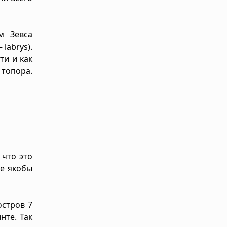
м Зевса
labrys).
ти и как
 топора.
 что это
е якобы
остров 7
нте. Так