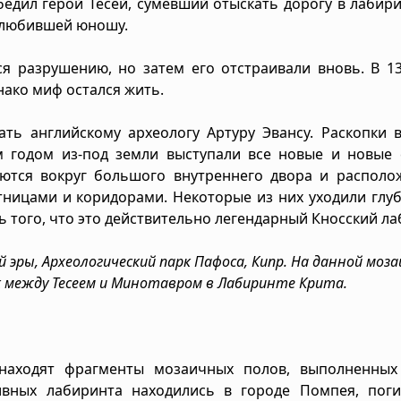
бедил герой Тесей, сумевший отыскать дорогу в лабир
олюбившей юношу.
я разрушению, но затем его отстраивали вновь. В 13
ако миф остался жить.
ать английскому археологу Артуру Эвансу. Раскопки 
м годом из-под земли выступали все новые и новые 
уются вокруг большого внутреннего двора и располо
тницами и коридорами. Некоторые из них уходили глу
 того, что это действительно легендарный Кносский ла
ей эры, Археологический парк Пафоса, Кипр. На данной моза
 между Тесеем и Минотавром в Лабиринте Крита.
 находят фрагменты мозаичных полов, выполненных
ивных лабиринта находились в городе Помпея, пог