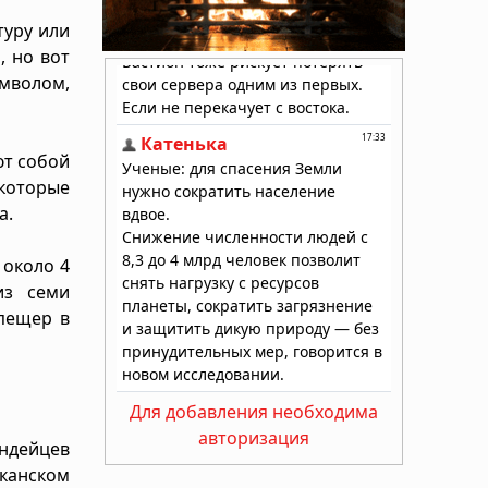
туру или
, но вот
имволом,
ют собой
которые
а.
 около 4
из семи
 пещер в
Для добавления необходима
авторизация
индейцев
иканском