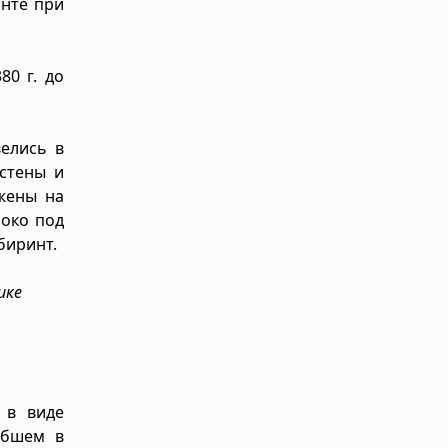
инте при
80 г. до
велись в
стены и
жены на
боко под
биринт.
ике
 в виде
ибшем в