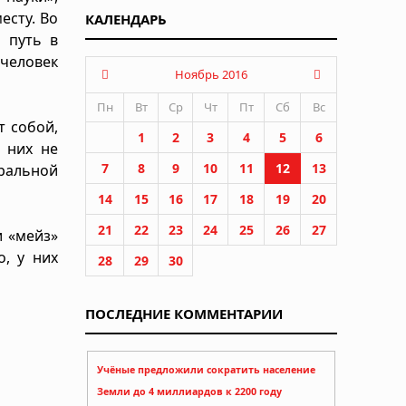
есту. Во
КАЛЕНДАРЬ
 путь в
 человек
Ноябрь 2016
Пн
Вт
Ср
Чт
Пт
Сб
Вс
т собой,
1
2
3
4
5
6
 них не
7
8
9
10
11
12
13
тральной
14
15
16
17
18
19
20
21
22
23
24
25
26
27
и «мейз»
о, у них
28
29
30
ПОСЛЕДНИЕ КОММЕНТАРИИ
Учёные предложили сократить население
Земли до 4 миллиардов к 2200 году