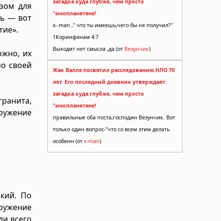
загадка куда глубже, чем просто
зом для
"инопланетяне!
ть — вот
x- man ," что ты имеешь,чего бы не получил?"
тие».
1Коринфянам 4:7
Выходит нет смысла ,да (от
Везунчик
)
ожно, их
по своей
Жак Валле посвятил расследованию НЛО 70
лет. Его последний дневник утверждает:
загадка куда глубже, чем просто
гранита,
"инопланетяне!
ружение
правильные оба поста,господин Везунчик. Вот
только один вопрос-"что со всем этим делать
особенн (от
x-man
)
кий. По
ружение
ли всего