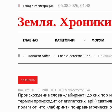
06.08.2026, 01:48
Вход / Регистрация
ГЛАВНАЯ
КАТЕГОРИИ
ФОРУМ
/
Новости сайта
/
Сверхъестественное
/
Притяже
12.11.2016
Оценка: 5.0
2484
1
Сверхъестественное
Происхождение слова «лабиринт» до сих пор не
термин происходит от египетских lepi («святил
полагают, что «лабиринт» по-древнегречески 