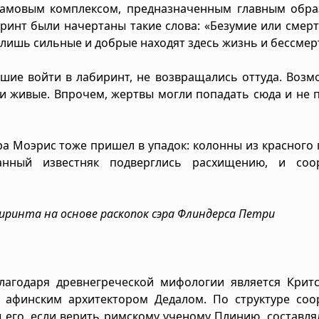
храмовым комплексом, предназначенным главным обра
ринт были начертаны такие слова: «Безумие или смер
 лишь сильные и добрые находят здесь жизнь и бессмер
вшие войти в лабиринт, не возвращались оттуда. Возм
и живые. Впрочем, жертвы могли попадать сюда и не 
ра Моэрис тоже пришел в упадок: колонны из красного 
анный известняк подверглись расхищению, и соо
иринта на основе раскопок сэра Флиндерса Петри
агодаря древнегреческой мифологии является Критс
 афинским архитектором Дедалом. По структуре соо
 его, если верить римскому ученому Плинию, составля