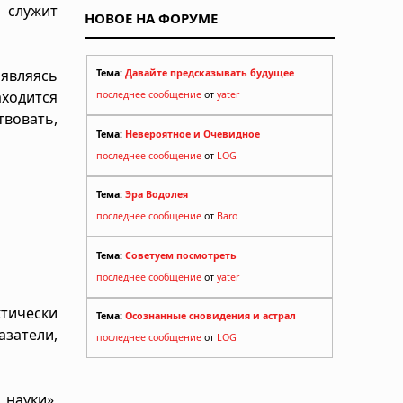
 служит
НОВОЕ НА ФОРУМЕ
являясь
Тема:
Давайте предсказывать будущее
аходится
последнее сообщение
от
yater
вовать,
Тема:
Невероятное и Очевидное
последнее сообщение
от
LOG
Тема:
Эра Водолея
последнее сообщение
от
Baro
Тема:
Советуем посмотреть
последнее сообщение
от
yater
ктически
Тема:
Осознанные сновидения и астрал
затели,
последнее сообщение
от
LOG
науки»,