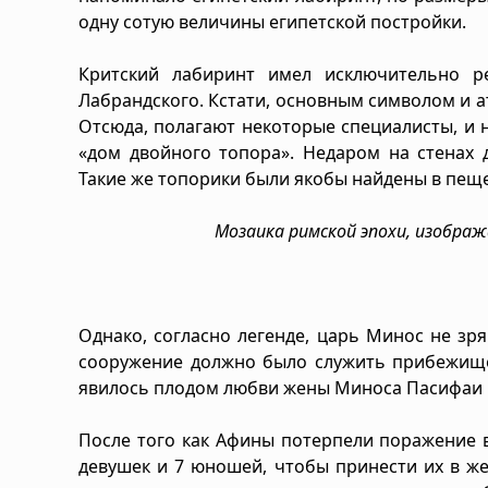
одну сотую величины египетской постройки.
Критский лабиринт имел исключительно р
Лабрандского. Кстати, основным символом и ат
Отсюда, полагают некоторые специалисты, и н
«дом двойного топора». Недаром на стенах 
Такие же топорики были якобы найдены в пещер
Мозаика римской эпохи, изобра
Однако, согласно легенде, царь Минос не зря
сооружение должно было служить прибежище
явилось плодом любви жены Миноса Пасифаи 
После того как Афины потерпели поражение в
девушек и 7 юношей, чтобы принести их в же