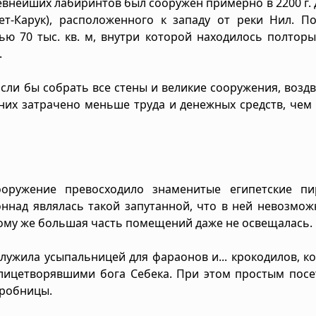
евнейших лабиринтов был сооружен примерно в 2200 г. до
т-Карук), расположенного к западу от реки Нил. По
ю 70 тыс. кв. м, внутри которой находилось полтор
.
Если бы собрать все стены и великие сооружения, возд
 них затрачено меньше труда и денежных средств, чем
ооружение превосходило знаменитые египетские пи
оннад являлась такой запутанной, что в ней невозмо
ому же большая часть помещений даже не освещалась.
лужила усыпальницей для фараонов и... крокодилов, к
лицетворявшими бога Себека. При этом простым посе
гробницы.