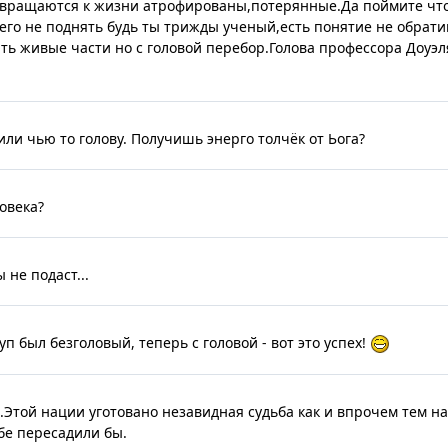
звращаются к жизни атрофированы,потерянные.Да поймите чт
,его не поднять будь ты трижды ученый,есть понятие не обрат
ть живые части но с головой перебор.Голова профессора Доуэл
или чью то голову. Получишь энерго толчёк от Ьога?
овека?
 не подаст...
уп был безголовый, теперь с головой - вот это успех!
.Этой нации уготовано незавидная судьба как и впрочем тем н
бе пересадили бы.