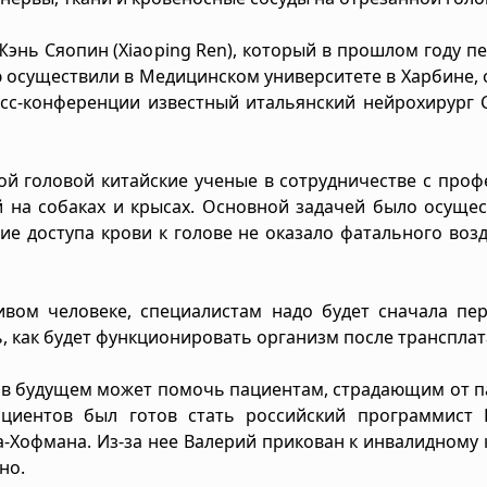
энь Сяопин (Xiaoping Ren), который в прошлом году п
ю осуществили в Медицинском университете в Харбине,
есс-конференции известный итальянский нейрохирург
кой головой китайские ученые в сотрудничестве с про
 на собаках и крысах. Основной задачей было осуще
ие доступа крови к голове не оказало фатального воз
вом человеке, специалистам надо будет сначала пер
, как будет функционировать организм после трансплат
ы в будущем может помочь пациентам, страдающим от 
циентов был готов стать российский программист 
-Хофмана. Из-за нее Валерий прикован к инвалидному 
но.