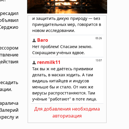
ересадил
 объявил
 Серджио
фессором
ствление
действия
есадить
ации.
паралича
Для добавления необходима
Валерий
авторизация
креслу и