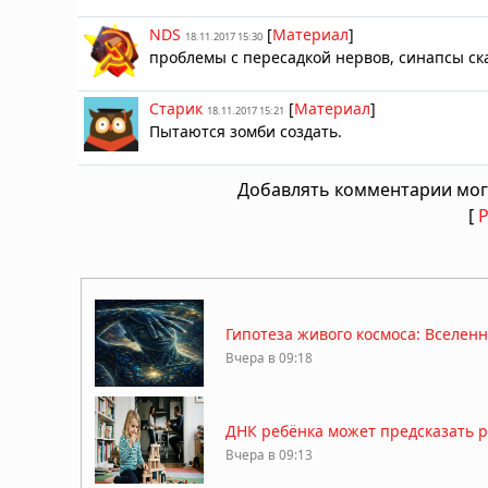
NDS
[
Материал
]
18.11.2017 15:30
проблемы с пересадкой нервов, синапсы ск
Старик
[
Материал
]
18.11.2017 15:21
Пытаются зомби создать.
Добавлять комментарии мог
[
Гипотеза живого космоса: Вселен
Вчера в 09:18
ДНК ребёнка может предсказать 
Вчера в 09:13