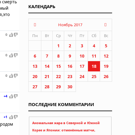
о смерть
КАЛЕНДАРЬ
имый
я,это
Ноябрь 2017
0
Пн
Вт
Ср
Чт
Пт
Сб
Вс
1
2
3
4
5
0
6
7
8
9
10
11
12
13
14
15
16
17
18
19
0
20
21
22
23
24
25
26
27
28
29
30
+4
ПОСЛЕДНИЕ КОММЕНТАРИИ
+1
Аномальная жара в Северной и Южной
ародом
Корее и Японии: отменённые матчи,