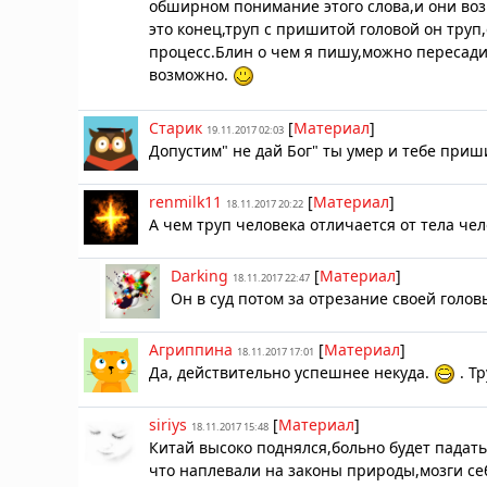
обширном понимание этого слова,и они во
это конец,труп с пришитой головой он труп
процесс.Блин о чем я пишу,можно пересади
возможно.
Старик
[
Материал
]
19.11.2017 02:03
Допустим" не дай Бог" ты умер и тебе приш
renmilk11
[
Материал
]
18.11.2017 20:22
А чем труп человека отличается от тела чел
Darking
[
Материал
]
18.11.2017 22:47
Он в суд потом за отрезание своей головы
Агриппина
[
Материал
]
18.11.2017 17:01
Да, действительно успешнее некуда.
. Тр
siriys
[
Материал
]
18.11.2017 15:48
Китай высоко поднялся,больно будет падать
что наплевали на законы природы,мозги се