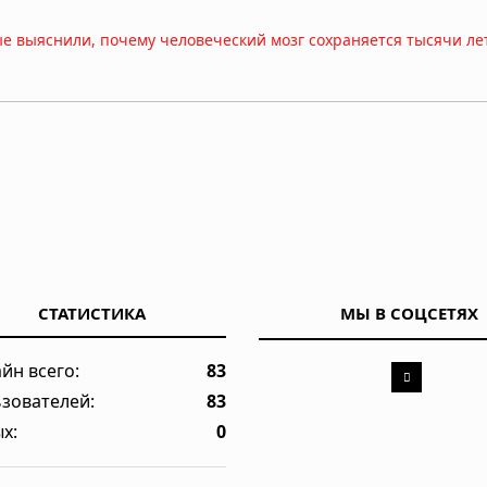
ные выяснили, почему человеческий мозг сохраняется тысячи ле
 показало исследование
ует ваш разум и решения
СТАТИСТИКА
МЫ В СОЦСЕТЯХ
е есть особые клетки
йн всего:
83
зователей:
83
абых социальных связей, выяснили учёные
х:
0