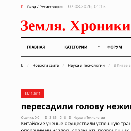
07.08.2026, 01:13
Вход / Регистрация
ГЛАВНАЯ
КАТЕГОРИИ
ФОРУМ
/
Новости сайта
/
Наука и Технологии
/
В Китае 
18.11.2017
пересадили голову нежи
Оценка: 0.0
3185
8
Наука и Технологии
Китайские ученые осуществили успешную тран
операции им удалось соединить позвоночник, 