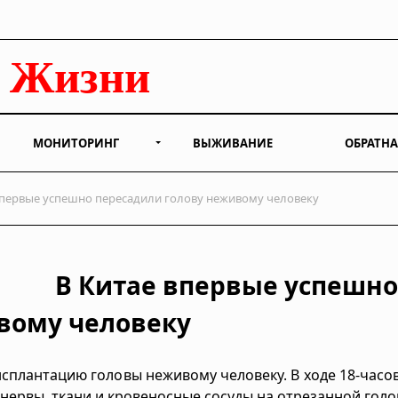
МОНИТОРИНГ
ВЫЖИВАНИЕ
ОБРАТНА
впервые успешно пересадили голову неживому человеку
В Китае впервые успешн
вому человеку
сплантацию головы неживому человеку. В ходе 18-часо
нервы, ткани и кровеносные сосуды на отрезанной голо