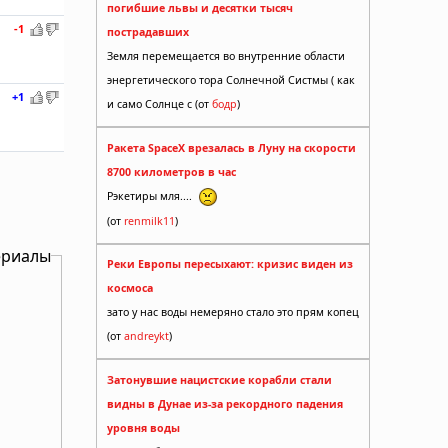
погибшие львы и десятки тысяч
-1
пострадавших
Земля перемещается во внутренние области
энергетического тора Солнечной Систмы ( как
+1
и само Солнце с (от
бодр
)
Ракета SpaceX врезалась в Луну на скорости
8700 километров в час
Рэкетиры мля....
(от
renmilk11
)
ериалы
Реки Европы пересыхают: кризис виден из
космоса
зато у нас воды немеряно стало это прям копец
(от
andreykt
)
Затонувшие нацистские корабли стали
видны в Дунае из-за рекордного падения
уровня воды