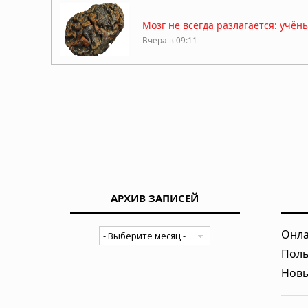
Мозг не всегда разлагается: учё
Вчера в 09:11
Жизнь на Земле возникла дважды,
Вчера в 09:06
Магнитное поле Земли контролир
Вчера в 08:24
АРХИВ ЗАПИСЕЙ
Секрет мотивации раскрыт: в мозг
Вчера в 08:11
Онла
Поль
Неандертальцы исчезли из-за сл
Новы
Вчера в 08:08