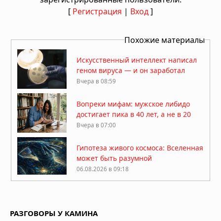
[
Регистрация
|
Вход
]
Похожие материалы
Искусственный интеллект написал
геном вируса — и он заработал
Вчера в 08:59
Вопреки мифам: мужское либидо
достигает пика в 40 лет, а не в 20
Вчера в 07:00
Гипотеза живого космоса: Вселенная
может быть разумной
06.08.2026 в 09:18
ДНК ребёнка может предсказать
развод родителей
РАЗГОВОРЫ У КАМИНА
06.08.2026 в 09:13