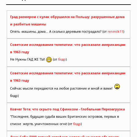
Град размером с кулак обрушился на Польшу: разрушенные дома
и разбитые машины
Опять -машины, дома... А сколько деревьев пострадало? (от
renmilk11
)
Советские исследования телепатии: что рассказали американцам
в 1963 году
Не Нужны ГАД ЖЕ ТЫ!
(от
бодр
)
Советские исследования телепатии: что рассказали американцам
в 1963 году
Сейчас мысли передаются на любое растояние и мной и вами!
бодр)
Ковчег Тота: что скрыто под Сфинксом - Глобальная Перезагрузка
"Последнее, будущая судьба ваших Британских островов, первых в
списке жертв, уничтоженных огнё (от
бодр
)