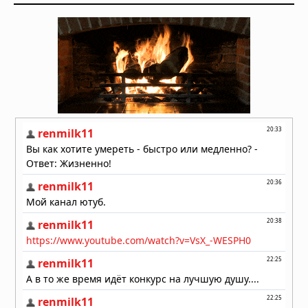
Мозг не всегда разлагается: учёные
выяснили, почему человеческий
мозг сохраняется тысячи лет
06.08.2026 в 09:11
Жизнь на Земле возникла дважды,
показало исследование
06.08.2026 в 09:06
Магнитное поле Земли
контролирует ваш разум и решения
06.08.2026 в 08:24
Секрет мотивации раскрыт: в мозге
есть особые клетки
06.08.2026 в 08:11
Неандертальцы исчезли из-за
слабых социальных связей,
выяснили учёные
06.08.2026 в 08:08