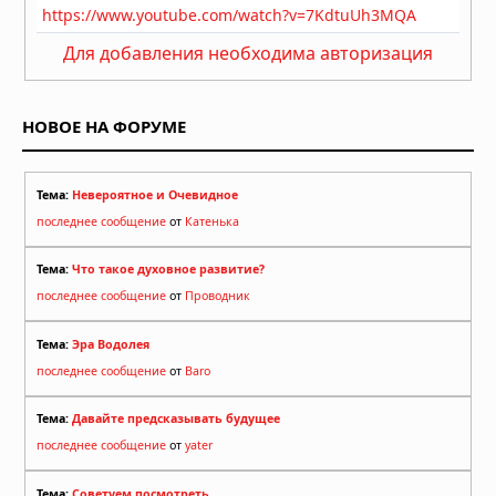
Эль-Ниньо 2026 года не станет
Для добавления необходима авторизация
супер-Эль-Ниньо, заявил учёный
05.08.2026 в 09:30
НОВОЕ НА ФОРУМЕ
Тема:
Невероятное и Очевидное
последнее сообщение
от
Катенька
Тема:
Что такое духовное развитие?
последнее сообщение
от
Проводник
Тема:
Эра Водолея
последнее сообщение
от
Baro
Тема:
Давайте предсказывать будущее
последнее сообщение
от
yater
Тема:
Советуем посмотреть