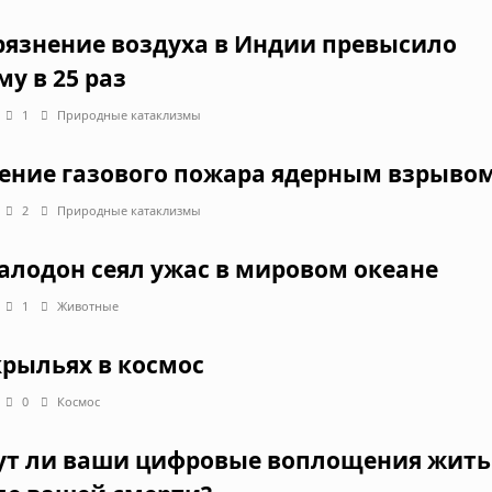
рязнение воздуха в Индии превысило
му в 25 раз
1
Природные катаклизмы
ение газового пожара ядерным взрыво
2
Природные катаклизмы
алодон сеял ужас в мировом океане
1
Животные
крыльях в космос
0
Космос
ут ли ваши цифровые воплощения жить