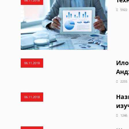
06.11.2018
5922
Ило
06.11.2018
Анд
2255
Наз
06.11.2018
изу
1246