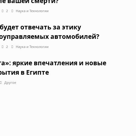
ле вашей смерти?
2
Наука и Технологии
 будет отвечать за этику
оуправляемых автомобилей?
2
Наука и Технологии
га»: яркие впечатления и новые
рытия в Египте
Другое