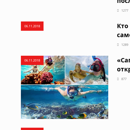
пос
1277
Кто
06.11.2018
сам
1289
«Са
06.11.2018
отк
877