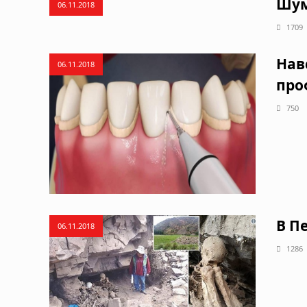
Шум
06.11.2018
1709
Нав
06.11.2018
про
750
В П
06.11.2018
1286