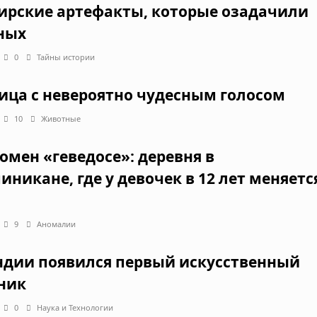
ирские артефакты, которые озадачили
ных
0
Тайны истории
ица с невероятно чудесным голосом
10
Животные
омен «геведосе»: деревня в
иникане, где у девочек в 12 лет меняетс
9
Аномалии
ндии появился первый искусственный
ник
0
Наука и Технологии