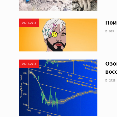
Пои
06.11.2018
929
Озо
06.11.2018
вос
2128