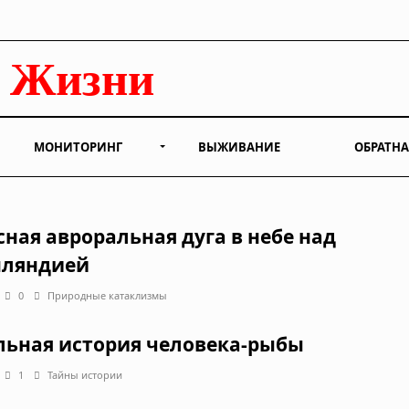
МОНИТОРИНГ
ВЫЖИВАНИЕ
ОБРАТНА
сная авроральная дуга в небе над
ляндией
0
Природные катаклизмы
льная история человека-рыбы
1
Тайны истории