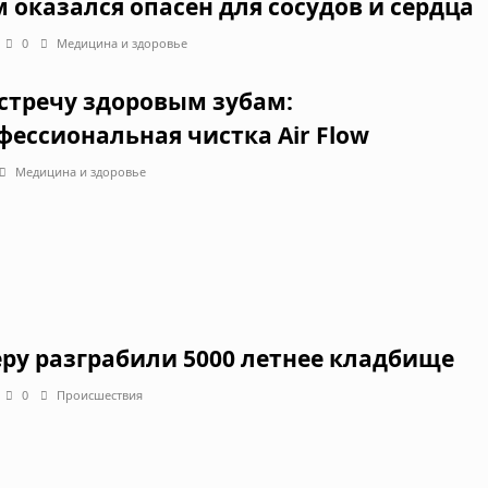
 оказался опасен для сосудов и сердца
0
Медицина и здоровье
стречу здоровым зубам:
фессиональная чистка Air Flow
Медицина и здоровье
еру разграбили 5000 летнее кладбище
0
Происшествия