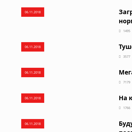
Заг
06.11.2018
нор
1495
Туш
06.11.2018
3577
Мег
06.11.2018
7179
На 
06.11.2018
1766
Буд
06.11.2018