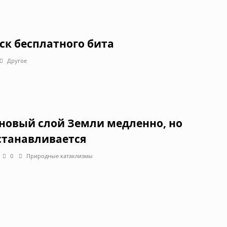
ск бесплатного бита
Другое
новый слой Земли медленно, но
станавливается
0
Природные катаклизмы