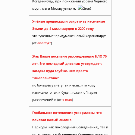
Когда-нибудь, при понижении уровня Чёрного
моря, мы и Москву увидим.
Gron)
Учёные предложили сократить население
Земли до 4 миллиардов к 2200 году
эти "ученные" придумают новый короновирус
(от
andreykt
)
Жак Валле посвятил расследованию НЛО 70
лет. Его последний дневник утверждает:
загадка куда глубже, чем просто
"инопланетяне!
по большёму счёту так и есть...что кому
написано,то так и будет...тоже и о "парке
развлечений п (от
x-man
)
Глобальное потепление ускорилось: что
показал новый анализ
Периоды: как похолодания ( оледенения), так и
потепления, свойственному Каменноугольному