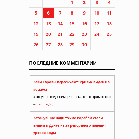
1
2
3
4
5
6
7
8
9
10
11
12
13
14
15
16
17
18
19
20
21
22
23
24
25
26
27
28
29
30
ПОСЛЕДНИЕ КОММЕНТАРИИ
Реки Европы пересыхают: кризис виден из
космоса
зато у нас воды немеряно стало это прям копец
(от
andreykt
)
Затонувшие нацистские корабли стали
видны в Дунае из-за рекордного падения
уровня воды