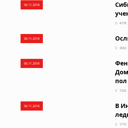
Сиб
06.11.2018
уче
4778
Осл
06.11.2018
3692
Фен
06.11.2018
Дом
пол
7326
В И
06.11.2018
лед
1710