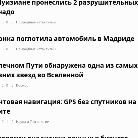
Луизиане пронеслись 2 разрушительных
надо
0
Природные катаклизмы
онка поглотила автомобиль в Мадриде
0
Природные катаклизмы
лечном Пути обнаружена одна из самых
вних звезд во Вселенной
0
Космос
нтовая навигация: GPS без спутников на
ите
1
Наука и Технологии
нологии аналитики данных в бизнесе