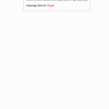
периоду Зем (от
бодр
)