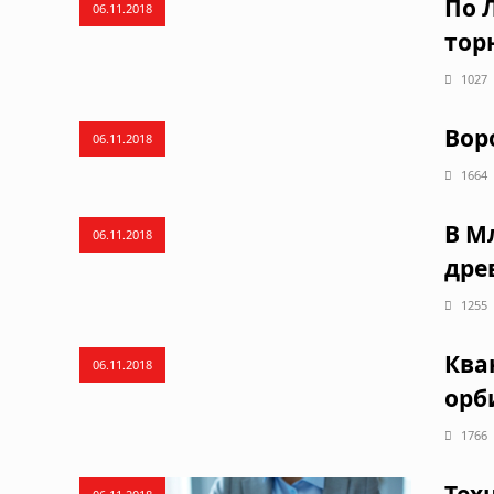
По 
06.11.2018
тор
1027
Вор
06.11.2018
1664
В М
06.11.2018
дре
1255
Ква
06.11.2018
орб
1766
Тех