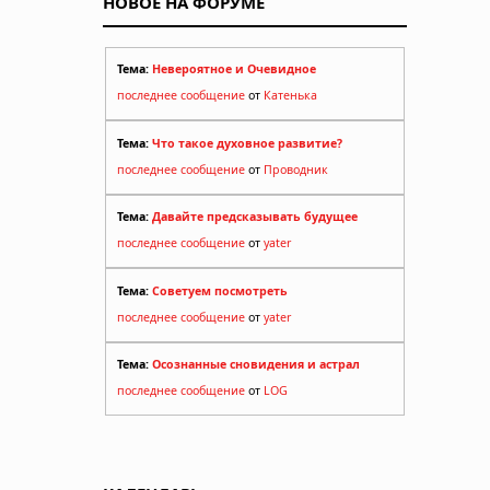
НОВОЕ НА ФОРУМЕ
Тема:
Невероятное и Очевидное
последнее сообщение
от
Катенька
Тема:
Что такое духовное развитие?
последнее сообщение
от
Проводник
Тема:
Давайте предсказывать будущее
последнее сообщение
от
yater
Тема:
Советуем посмотреть
последнее сообщение
от
yater
Тема:
Осознанные сновидения и астрал
последнее сообщение
от
LOG