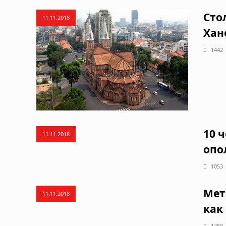
Сто
11.11.2018
Хан
1442
10 
11.11.2018
опо
1053
Мет
11.11.2018
как
1450