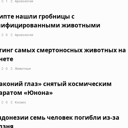
1
Археология
гипте нашли гробницы с
ифицированными животными
0
Археология
тинг самых смертоносных животных на
нете
0
Животные
аконий глаз» снятый космическим
аратом «Юнона»
0
Космос
ндонезии семь человек погибли из-за
лзня