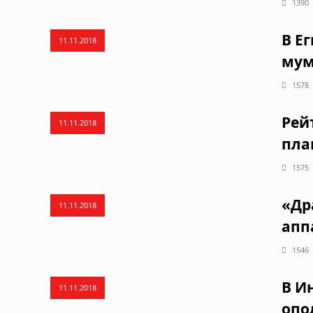
1390
В Е
11.11.2018
мум
1578
Рей
11.11.2018
пла
1575
«Др
11.11.2018
апп
1546
В И
11.11.2018
опо