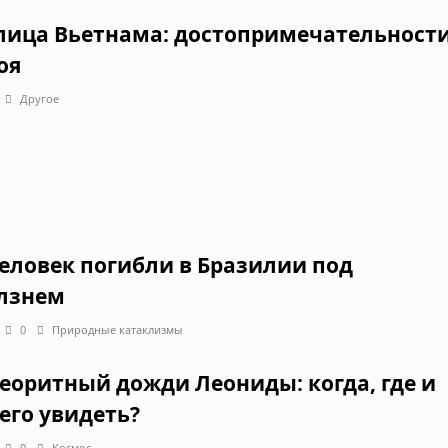
лица Вьетнама: достопримечательност
оя
Другое
человек погибли в Бразилии под
лзнем
0
Природные катаклизмы
еоритный дожди Леониды: когда, где и
 его увидеть?
0
Космос