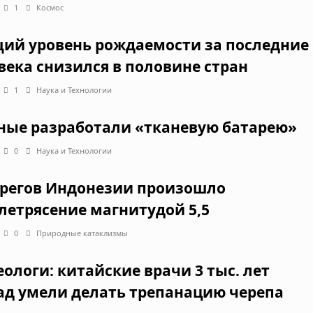
1
Космос
ий уровень рождаемости за последние
века снизился в половине стран
1
Наука и Технологии
ные разработали «тканевую батарею»
0
Наука и Технологии
ерегов Индонезии произошло
летрясение магнитудой 5,5
0
Природные катаклизмы
еологи: китайские врачи 3 тыс. лет
ад умели делать трепанацию черепа