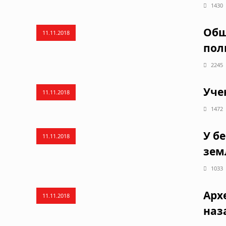
1430
Общ
11.11.2018
пол
2245
Уче
11.11.2018
1472
У б
11.11.2018
зем
1033
Арх
11.11.2018
наз