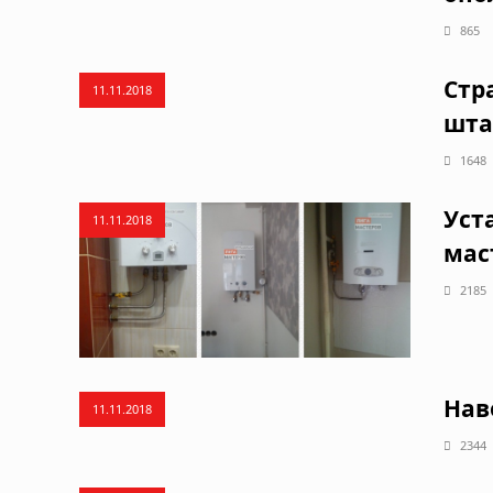
865
Стр
11.11.2018
шта
1648
Уст
11.11.2018
мас
2185
Нав
11.11.2018
2344