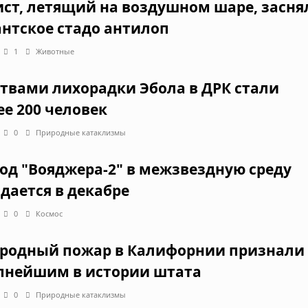
ист, летящий на воздушном шаре, засня
антское стадо антилоп
1
Животные
твами лихорадки Эбола в ДРК стали
ее 200 человек
0
Природные катаклизмы
од "Вояджера-2" в межзвездную среду
дается в декабре
0
Космос
родный пожар в Калифорнии признали
пнейшим в истории штата
0
Природные катаклизмы