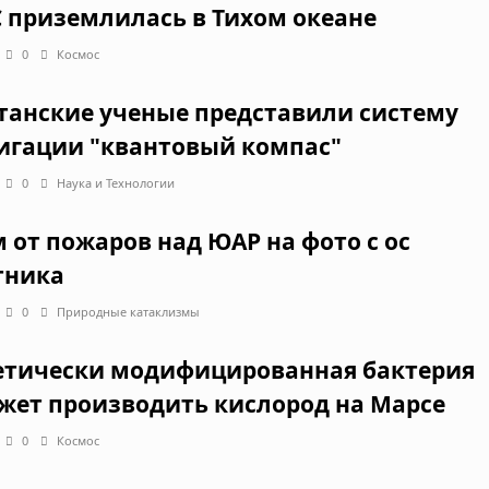
 приземлилась в Тихом океане
0
Космос
танские ученые представили систему
игации "квантовый компас"
0
Наука и Технологии
 от пожаров над ЮАР на фото с ос
тника
0
Природные катаклизмы
етически модифицированная бактерия
жет производить кислород на Марсе
0
Космос