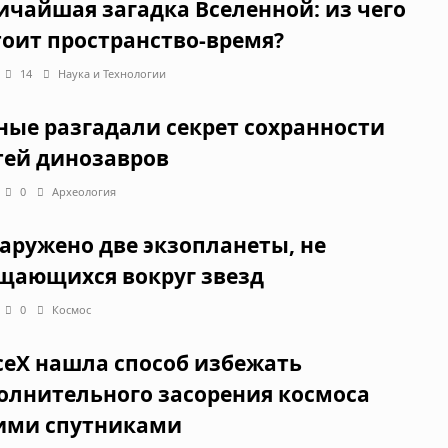
ичайшая загадка Вселенной: из чего
тоит пространство-время?
14
Наука и Технологии
ные разгадали секрет сохранности
тей динозавров
0
Археология
аружено две экзопланеты, не
щающихся вокруг звезд
0
Космос
ceX нашла способ избежать
олнительного засорения космоса
ими спутниками