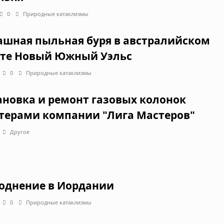
0
Природные катаклизмы
ашная пыльная буря в австралийском
те Новый Южный Уэльс
0
Природные катаклизмы
ановка и ремонт газовых колонок
терами компании "Лига Мастеров"
Другое
однение в Иордании
0
Природные катаклизмы