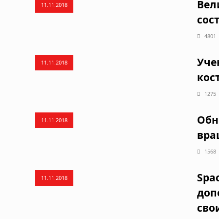
Вел
11.11.2018
сос
4801
Уче
11.11.2018
кос
1275
Обн
11.11.2018
вра
1568
Spa
11.11.2018
доп
сво