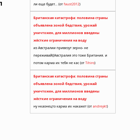
л
ли еще будет... (от
faust2012
)
Британская катастрофа: половина страны
объявлена зоной бедствия, урожай
уничтожен, для миллионов введены
жёсткие ограничения на воду
из Австралии привезут зерно- не
переживай((Австралия это тоже Британия. и
потом карма их тебя не кас (от
Tihiro
)
Британская катастрофа: половина страны
объявлена зоной бедствия, урожай
уничтожен, для миллионов введены
жёсткие ограничения на воду
ну нкаонецто карма их накажет (от
andreykt
)