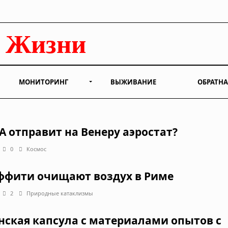
МОНИТОРИНГ
ВЫЖИВАНИЕ
ОБРАТНА
А отправит на Венеру аэростат?
0
Космос
ффити очищают воздух в Риме
2
Природные катаклизмы
нская капсула с материалами опытов с