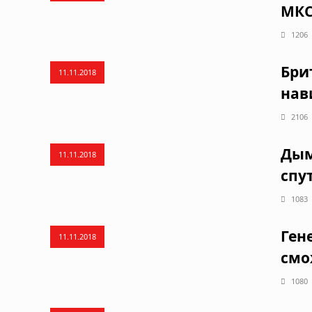
МКС
1206
Бри
11.11.2018
нав
2106
Дым
11.11.2018
спу
1083
Ген
11.11.2018
смо
1080