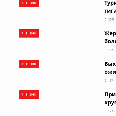
Тур
11.11.2018
гиг
2268
Жер
11.11.2018
бол
1173
Вых
11.11.2018
ожи
1374
При
11.11.2018
кру
1730