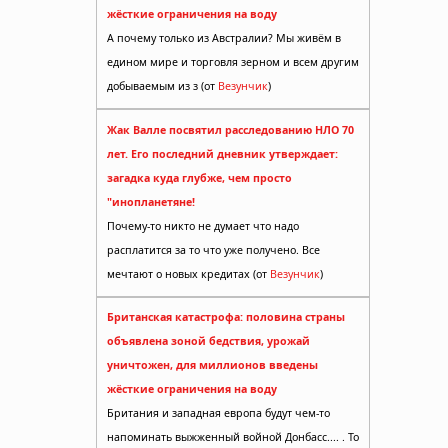
жёсткие ограничения на воду
А почему только из Австралии? Мы живём в
едином мире и торговля зерном и всем другим
добываемым из з (от
Везунчик
)
Жак Валле посвятил расследованию НЛО 70
лет. Его последний дневник утверждает:
загадка куда глубже, чем просто
"инопланетяне!
Почему-то никто не думает что надо
расплатится за то что уже получено. Все
мечтают о новых кредитах (от
Везунчик
)
Британская катастрофа: половина страны
объявлена зоной бедствия, урожай
уничтожен, для миллионов введены
жёсткие ограничения на воду
Британия и западная европа будут чем-то
напоминать выжженный войной Донбасс.... . То