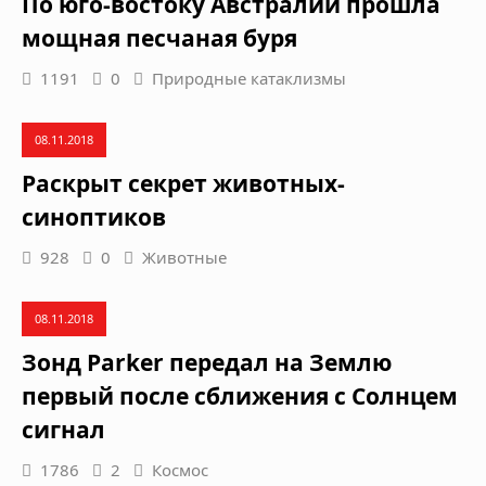
По юго-востоку Австралии прошла
мощная песчаная буря
1191
0
Природные катаклизмы
08.11.2018
Раскрыт секрет животных-
синоптиков
928
0
Животные
08.11.2018
Зонд Parker передал на Землю
первый после сближения с Солнцем
сигнал
1786
2
Космос