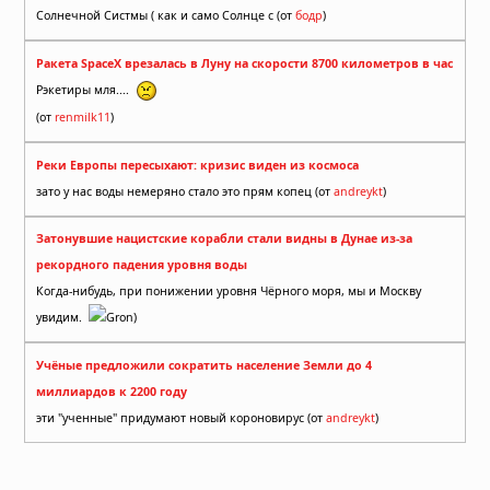
Солнечной Систмы ( как и само Солнце с (от
бодр
)
Ракета SpaceX врезалась в Луну на скорости 8700 километров в час
Рэкетиры мля....
(от
renmilk11
)
Реки Европы пересыхают: кризис виден из космоса
зато у нас воды немеряно стало это прям копец (от
andreykt
)
Затонувшие нацистские корабли стали видны в Дунае из-за
рекордного падения уровня воды
Когда-нибудь, при понижении уровня Чёрного моря, мы и Москву
увидим.
Gron)
Учёные предложили сократить население Земли до 4
миллиардов к 2200 году
эти "ученные" придумают новый короновирус (от
andreykt
)