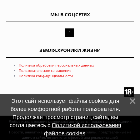
МЫ В СОЦСЕТЯХ
ЗЕМЛЯ.ХРОНИКИ ЖИЗНИ
Политика обработки персональных данных
Пользовательское соглашение
Политика конфиденциальности
Этот сайт использует файлы cookies для
более комфортной работы пользователя.
Продолжая просмотр страниц сайта, вы
Любое использование материалов допускается только при соблюдении
соглашаетесь с
Политикой использования
правил перепечатки и при наличии
гиперссылки
Новости, аналитика, прогнозы и другие материалы, представленные на
файлов cookies
.
данном сайте, не являются офертой или рекомендацией