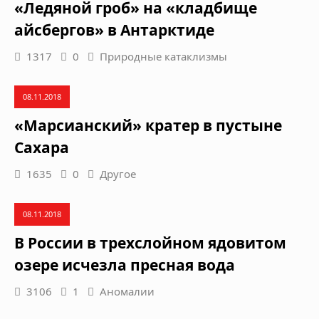
«Ледяной гроб» на «кладбище
айсбергов» в Антарктиде
1317
0
Природные катаклизмы
08.11.2018
«Марсианский» кратер в пустыне
Сахара
1635
0
Другое
08.11.2018
В России в трехслойном ядовитом
озере исчезла пресная вода
3106
1
Аномалии