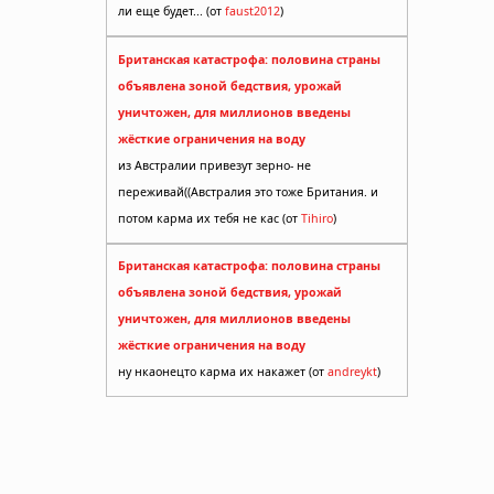
ли еще будет... (от
faust2012
)
Британская катастрофа: половина страны
объявлена зоной бедствия, урожай
уничтожен, для миллионов введены
жёсткие ограничения на воду
жью
из Австралии привезут зерно- не
переживай((Австралия это тоже Британия. и
потом карма их тебя не кас (от
Tihiro
)
Британская катастрофа: половина страны
объявлена зоной бедствия, урожай
уничтожен, для миллионов введены
жёсткие ограничения на воду
анизм
ну нкаонецто карма их накажет (от
andreykt
)