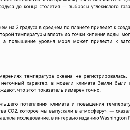
радуса до конца столетия — выбросы углекислого газ
ем на 2 градуса в среднем по планете приведет к созд
оторой температуры вплоть до точки кипения воды мог
и, а повышение уровня моря может привести к зат
мерениях температура океана не регистрировалась, 
неточный характер, в модели климата Земли были 
ждают, что этот показатель измерен точно.
ольшего потепления климата и повышения температу
ства CO2, которое мы выпускали в атмосферу», — сказа
лавляла исследование, в интервью изданию Washington P