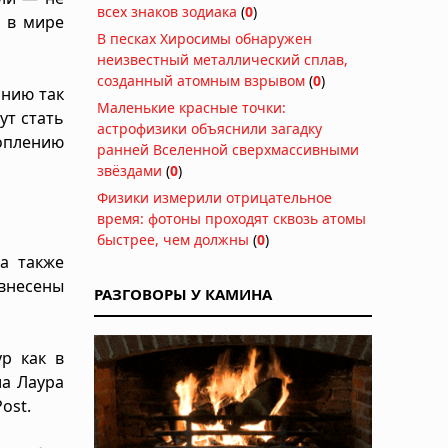
всех знаков зодиака
(
0
)
а в мире
В песках Хиросимы обнаружен
неизвестный металлический сплав,
созданный атомным взрывом
(
0
)
анию так
Маленькие красные точки:
ут стать
астрофизики объяснили загадку
оплению
ранней Вселенной сверхмассивными
звёздами
(
0
)
Физики измерили отрицательное
время: фотоны проходят сквозь атомы
быстрее, чем должны
(
0
)
а также
внесены
РАЗГОВОРЫ У КАМИНА
р как в
ла Лаура
ost.