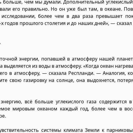
ь больше, чем мы думали. Дополнительный углекислый
ывали его правильно. Но он уже был там, в океане. П
 исследовании, более чем в два раза превышает пок
-х годов прошлого столетия и до наших дней», — сказал
?
очной энергии, попавшей в атмосферу нашей планеты
выделяется из воды в атмосферу. «Когда океан нагрева
 его в атмосферу, — сказала Респланди. — Аналогия, к
ите свою газировку на солнце, она выдохнется, потер
энергию, всё больше углекислого газа содержится в
емое мировым океаном каждый год, более чем в вос
ре.
чувствительность системы климата Земли к парников