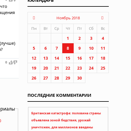
КАЛЕНДАРЬ
 что
ращения
Ноябрь 2018
Пн
Вт
Ср
Чт
Пт
Сб
Вс
1
2
3
4
(лучше)
5
6
7
8
9
10
11
о?
12
13
14
15
16
17
18
0
19
20
21
22
23
24
25
26
27
28
29
30
ПОСЛЕДНИЕ КОММЕНТАРИИ
ериалы
Британская катастрофа: половина страны
0
объявлена зоной бедствия, урожай
уничтожен, для миллионов введены