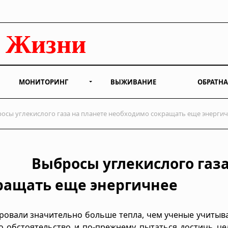
МОНИТОРИНГ
ВЫЖИВАНИЕ
ОБРАТНА
осы углекислого газа на планете необходимо сокращать еще энерги
Выбросы углекислого газа
ращать еще энергичнее
ировали значительно больше тепла, чем ученые учитыв
то обстоятельство и по-прежнему пытаться достичь ц