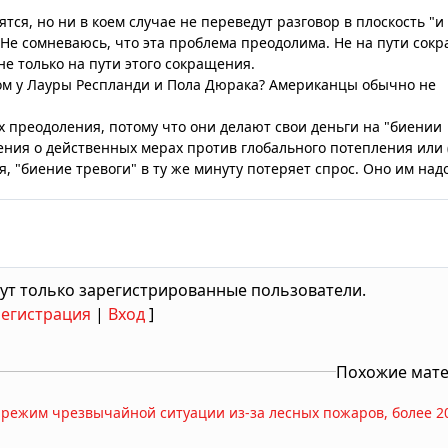
ся, но ни в коем случае не переведут разговор в плоскость "и
. Не сомневаюсь, что эта проблема преодолима. Не на пути сок
не только на пути этого сокращения.
том у Лауры Респланди и Пола Дюрака? Американцы обычно не
ях преодоления, потому что они делают свои деньги на "биении
ения о действенных мерах против глобального потепления или 
, "биение тревоги" в ту же минуту потеряет спрос. Оно им над
ут только зарегистрированные пользователи.
Регистрация
|
Вход
]
Похожие мат
 режим чрезвычайной ситуации из-за лесных пожаров, более 2