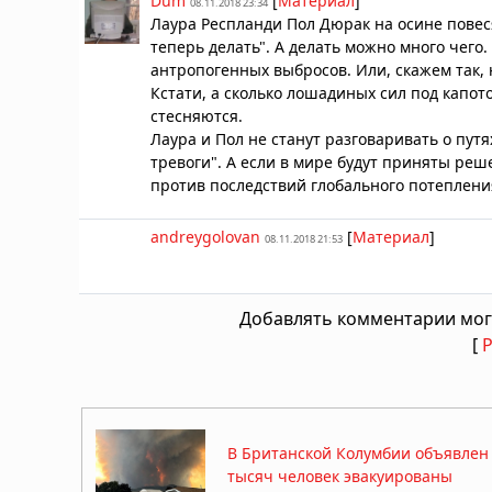
Dum
[
Материал
]
08.11.2018 23:34
Лаура Респланди Пол Дюрак на осине повесят
теперь делать". А делать можно много чего
антропогенных выбросов. Или, скажем так, 
Кстати, а сколько лошадиных сил под капо
стесняются.
Лаура и Пол не станут разговаривать о пут
тревоги". А если в мире будут приняты реш
против последствий глобального потепления
andreygolovan
[
Материал
]
08.11.2018 21:53
Добавлять комментарии мог
[
В Британской Колумбии объявлен
тысяч человек эвакуированы