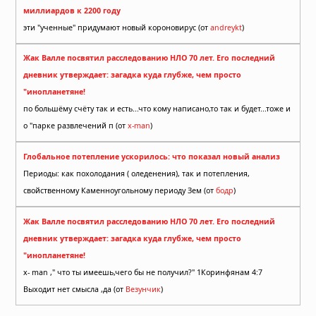
миллиардов к 2200 году
эти "ученные" придумают новый короновирус (от
andreykt
)
Жак Валле посвятил расследованию НЛО 70 лет. Его последний
дневник утверждает: загадка куда глубже, чем просто
"инопланетяне!
по большёму счёту так и есть...что кому написано,то так и будет...тоже и
о "парке развлечений п (от
x-man
)
Глобальное потепление ускорилось: что показал новый анализ
Периоды: как похолодания ( оледенения), так и потепления,
свойственному Каменноугольному периоду Зем (от
бодр
)
Жак Валле посвятил расследованию НЛО 70 лет. Его последний
дневник утверждает: загадка куда глубже, чем просто
"инопланетяне!
x- man ," что ты имеешь,чего бы не получил?" 1Коринфянам 4:7
Выходит нет смысла ,да (от
Везунчик
)