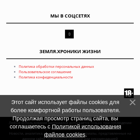
МЫ В СОЦСЕТЯХ
ЗЕМЛЯ.ХРОНИКИ ЖИЗНИ
Политика обработки персональных данных
Пользовательское соглашение
Политика конфиденциальности
Этот сайт использует файлы cookies для
более комфортной работы пользователя.
Продолжая просмотр страниц сайта, вы
Любое использование материалов допускается только при соблюдении
соглашаетесь с
Политикой использования
правил перепечатки и при наличии
гиперссылки
Новости, аналитика, прогнозы и другие материалы, представленные на
файлов cookies
.
данном сайте, не являются офертой или рекомендацией