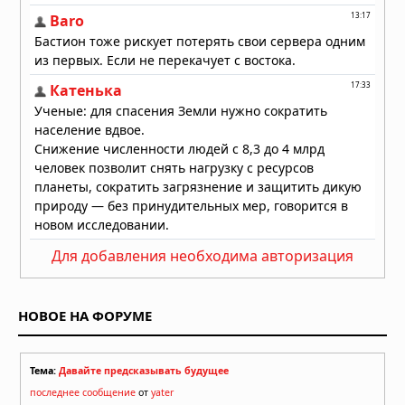
показал, что «отрицательное время»
— не иллюзия
Вчера в 06:51
Военные США случайно сбили
санитарный самолёт в Нью-
Мексико: погибли четыре человека
Вчера в 06:44
Вирусоподобные образования
«обелиски» обнаружены внутри
человека
Вчера в 06:30
Два теплообменника и горячая
вода: что происходит при открытии
Для добавления необходима авторизация
крана
Вчера в 05:50
НОВОЕ НА ФОРУМЕ
Тема:
Давайте предсказывать будущее
последнее сообщение
от
yater