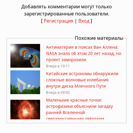
Добавлять комментарии могут только
зарегистрированные пользователи.
[
Регистрация
|
Вход
]
Похожие материалы
Антиматерия в поясах Ван Аллена:
NASA знало об этом 20 лет назад, но
проект заморозили
Вчера в 10:11
Китайские астрономы обнаружили
сложные волновые колебания
внутри диска Млечного Пути
Вчера в 09:00
Маленькие красные точки:
астрофизики объяснили загадку
ранней Вселенной
сверхмассивными звёздами
Вчера в 07:30
Марсоход Perseverance нашёл