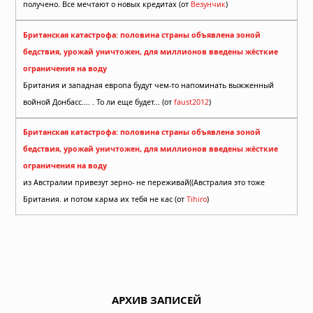
получено. Все мечтают о новых кредитах (от
Везунчик
)
Британская катастрофа: половина страны объявлена зоной
бедствия, урожай уничтожен, для миллионов введены жёсткие
ограничения на воду
Британия и западная европа будут чем-то напоминать выжженный
войной Донбасс.... . То ли еще будет... (от
faust2012
)
Британская катастрофа: половина страны объявлена зоной
бедствия, урожай уничтожен, для миллионов введены жёсткие
ограничения на воду
из Австралии привезут зерно- не переживай((Австралия это тоже
Британия. и потом карма их тебя не кас (от
Tihiro
)
АРХИВ ЗАПИСЕЙ