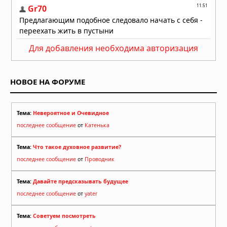
Астероиды: не хаос, а порядок,
выстроенный за миллиарды лет
04.08.2026 в 10:30
Как солнечный ветер лишил Марс
Для добавления необходима авторизация
атмосферы: физический механизм
раскрыт
04.08.2026 в 10:00
НОВОЕ НА ФОРУМЕ
Тема:
Невероятное и Очевидное
последнее сообщение
от
Катенька
Тема:
Что такое духовное развитие?
последнее сообщение
от
Проводник
Тема:
Давайте предсказывать будущее
последнее сообщение
от
yater
Тема:
Советуем посмотреть