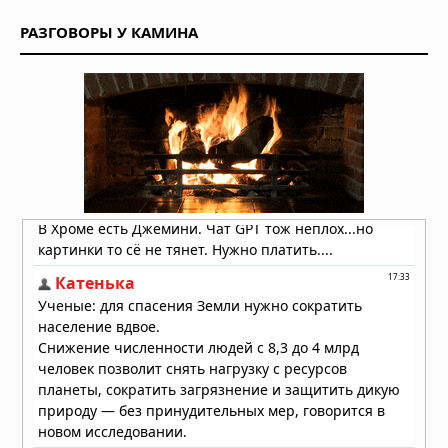
органический углерод под
РАЗГОВОРЫ У КАМИНА
поверхностью Марса
07.08.2026 в 08:26
На Солнце нашли вихри,
объясняющие его загадочное
поведение
06.08.2026 в 09:26
Ракета SpaceX врезалась в Луну на
скорости 8700 километров в час
06.08.2026 в 09:00
Атмосфера Плутона сжалась на 16
процентов
06.08.2026 в 08:13
Куда исчезла вода на Марсе: два
ответа на главную загадку Красной
планеты
04.08.2026 в 11:13