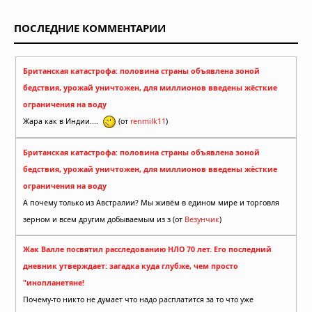
ПОСЛЕДНИЕ КОММЕНТАРИИ
Британская катастрофа: половина страны объявлена зоной
бедствия, урожай уничтожен, для миллионов введены жёсткие
ограничения на воду
Жара как в Индии....
(от
renmilk11
)
Британская катастрофа: половина страны объявлена зоной
бедствия, урожай уничтожен, для миллионов введены жёсткие
ограничения на воду
А почему только из Австралии? Мы живём в едином мире и торговля
зерном и всем другим добываемым из з (от
Везунчик
)
Жак Валле посвятил расследованию НЛО 70 лет. Его последний
дневник утверждает: загадка куда глубже, чем просто
"инопланетяне!
Почему-то никто не думает что надо расплатится за то что уже