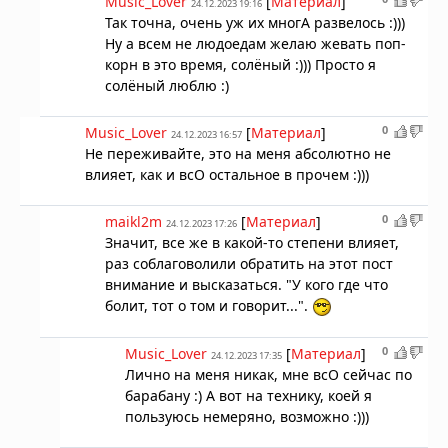
Music_Lover
[
Материал
]
24.12.2023 19:16
Так точна, очень уж их многА развелось :)))
Ну а всем не людоедам желаю жевать поп-
корн в это время, солёный :))) Просто я
солёный люблю :)
0
Music_Lover
[
Материал
]
24.12.2023 16:57
Не переживайте, это на меня абсолютно не
влияет, как и всО остальное в прочем :)))
0
maikl2m
[
Материал
]
24.12.2023 17:26
Значит, все же в какой-то степени влияет,
раз соблаговолили обратить на этот пост
внимание и высказаться. "У кого где что
болит, тот о том и говорит...".
0
Music_Lover
[
Материал
]
24.12.2023 17:35
Лично на меня никак, мне всО сейчас по
барабану :) А вот на технику, коей я
пользуюсь немеряно, возможно :)))