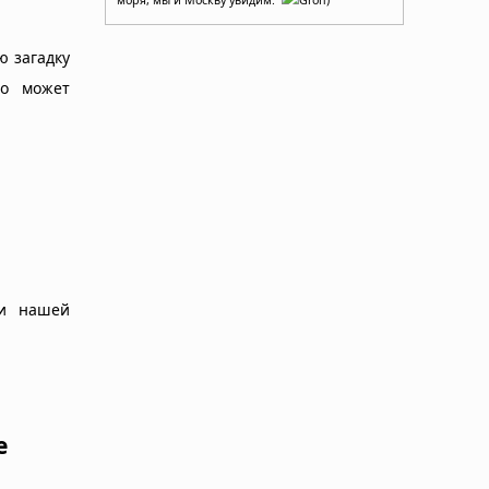
ю загадку
но может
ми нашей
е