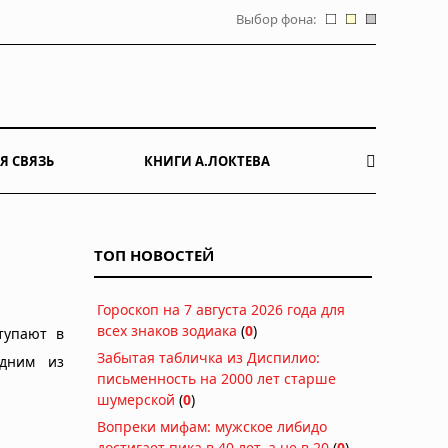
Выбор фона:
Я СВЯЗЬ
КНИГИ А.ЛОКТЕВА
ТОП НОВОСТЕЙ
Гороскоп на 7 августа 2026 года для
всех знаков зодиака
(
0
)
тупают в
Забытая табличка из Диспилио:
одним из
письменность на 2000 лет старше
шумерской
(
0
)
Вопреки мифам: мужское либидо
достигает пика в 40 лет, а не в 20
(
0
)