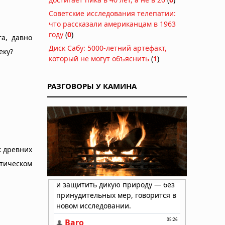
Советские исследования телепатии:
что рассказали американцам в 1963
году
(
0
)
а, давно
Диск Сабу: 5000-летний артефакт,
еку?
который не могут объяснить
(
1
)
РАЗГОВОРЫ У КАМИНА
к древних
тическом
д