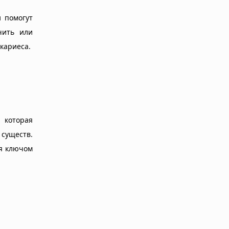
 помогут
чить или
кариеса.
, которая
существ.
ся ключом