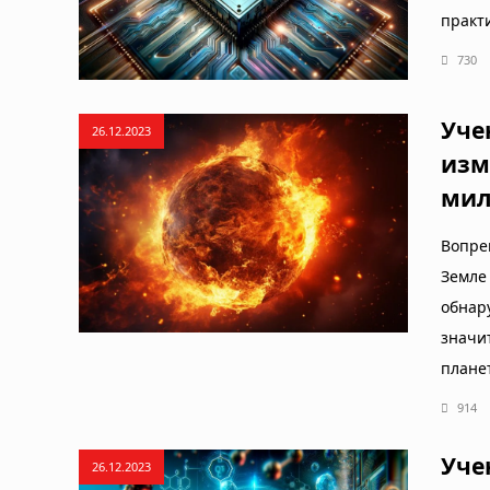
практ
730
Уче
26.12.2023
изм
мил
Вопре
Земле
обнар
значи
плане
914
Уче
26.12.2023