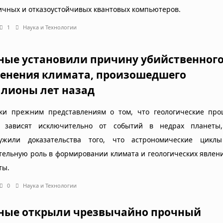
ичных и отказоустойчивых квантовых компьютеров.
1
Наука и Технологии
ные установили причину убийственног
енения климата, произошедшего
лионы лет назад
ки прежним представлениям о том, что геологические про
 зависят исключительно от событий в недрах планеты
ужили доказательства того, что астрономические цикл
тельную роль в формировании климата и геологических явле
ты.
0
Наука и Технологии
ные открыли чрезвычайно прочный