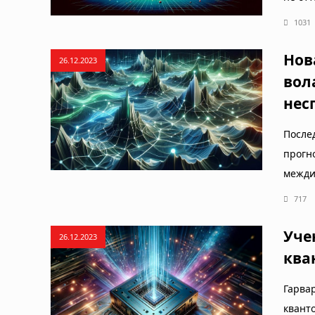
1031
Нов
26.12.2023
вол
нес
Посл
прог
межди
717
Уче
26.12.2023
ква
Гарва
квант