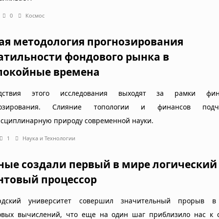
0
Космос
ая методология прогнозирования
атильности фондового рынка в
покойные времена
едствия этого исследования выходят за рамки фина
нозирования. Слияние топологии и финансов подче
сциплинарную природу современной науки.
1
Наука и Технологии
ные создали первый в мире логический
нтовый процессор
рдский университет совершил значительный прорыв в
овых вычислений, что еще на один шаг приблизило нас к 