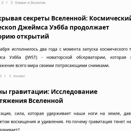
1
Климат и Экология
крывая секреты Вселенной: Космически
ескоп Джеймса Уэбба продолжает
орию открытий
кабря исполнилось два года с момента запуска космического 
са Уэбба (JWST) - новаторской обсерватории, которая 
ажение всего мира своими потрясающими снимками.
1
Космос
ны гравитации: Исследование
тяжения Вселенной
тация, сила, которая удерживает наши ноги на земле, дав
етом восхищения и удивления. Но почему гравитация тянет на
алкивает?