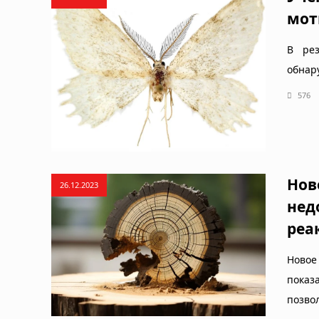
мот
В рез
обнар
576
Нов
26.12.2023
нед
реа
Новое
показ
позво