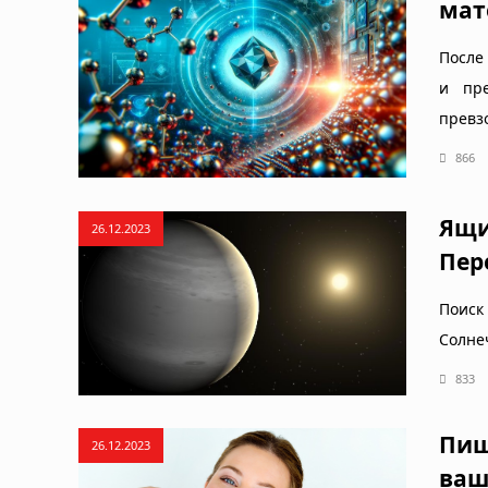
мат
После
и пре
превз
866
Ящи
26.12.2023
Пер
Поиск
Солне
833
Пищ
26.12.2023
ваш