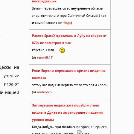
пострадавших
Земля перемещается во внутренние области
энергетического тора Солнечной Систмы ( как
и само Солнце с (от
бодр
)
о
Ракета SpaceX врезалась в Луну на скорости
8700 километров в час
Рэкетиры мля....
(от
renmilk11
)
цессы на
Реки Европы пересыхают: кризис виден из
, ученые
космоса
ы играют
зато у нас воды немеряно стало это прям копец
ний нашей
(от
andreykt
)
Затонувшие нацистские корабли стали
видны в Дунае из-за рекордного падения
уровня воды
Когда-нибудь, при понижении уровня Чёрного
моря, мы и Москву увидим.
Gron)