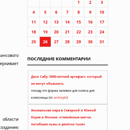
1
2
3
4
5
6
7
8
9
10
11
12
13
14
15
16
17
18
19
20
21
22
23
24
25
26
27
28
29
30
31
нсового
ПОСЛЕДНИЕ КОММЕНТАРИИ
ркивает
Диск Сабу: 5000-летний артефакт, который
не могут объяснить
походу это форма заливки для колеса для
колесницы (от
andreykt
)
Аномальная жара в Северной и Южной
Корее и Японии: отменённые матчи,
 области
погибшие львы и десятки тысяч
созданию