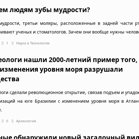
ем людям зубы мудрости?
мудрости, третьи моляры, расположенные в задней части рт
чивают ученых и стоматологов. Зачем они вообще нужны челов
1
Наука и Технологии
еологи нашли 2000-летний пример того,
 изменения уровня моря разрушали
ества
логи сделали революционное открытие, связав подъем и упадо
изаций на юге Бразилии с изменением уровня моря в Атлан
.
0
Археология
ные обнаружили новый загадочный ви