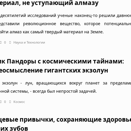
ериал, не уступающий алмазу
 десятилетий исследований ученые наконец-то решили давню
дставили революционное вещество, которое потенциаль
ойти алмаз как самый твердый материал на Земле.
0
Наука и Технологии
к Пандоры с космическими тайнами:
еосмысление гигантских экзолун
 экзолун - лун, вращающихся вокруг планет за предела
чной системы, - всегда был непростой задачей.
0
Космос
евые привычки, сохраняющие здоровь
их зубов