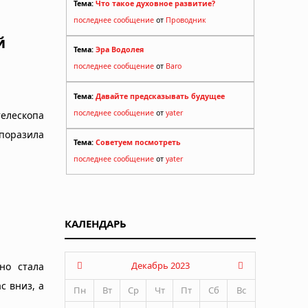
Тема:
Что такое духовное развитие?
последнее сообщение
от
Проводник
й
Тема:
Эра Водолея
последнее сообщение
от
Baro
Тема:
Давайте предсказывать будущее
последнее сообщение
от
yater
телескопа
поразила
Тема:
Советуем посмотреть
последнее сообщение
от
yater
КАЛЕНДАРЬ
Декабрь 2023
но стала
с вниз, а
Пн
Вт
Ср
Чт
Пт
Сб
Вс