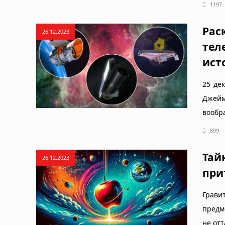
1197
Рас
26.12.2023
тел
ист
25 де
Джейм
вообр
899
Тай
26.12.2023
при
Грави
предм
не отт