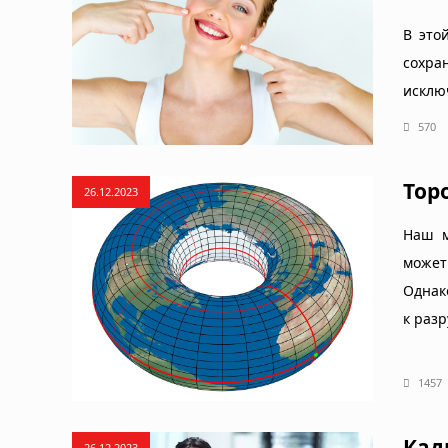
В это
сохра
исклю
570
Тор
26.12.2023
Наш м
может
Однак
к раз
1457
Кад
26.12.2023