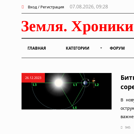
07.08.2026, 09:28
Вход / Регистрация
ГЛАВНАЯ
КАТЕГОРИИ
ФОРУМ
Бит
26.12.2023
сор
В нов
остру
важне
945