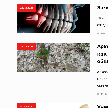
Зач
26.12.2023
Зубы 
озада
1081
Арх
26.12.2023
как
общ
Архео
цивил
океане
1186
Уче
26.12.2023