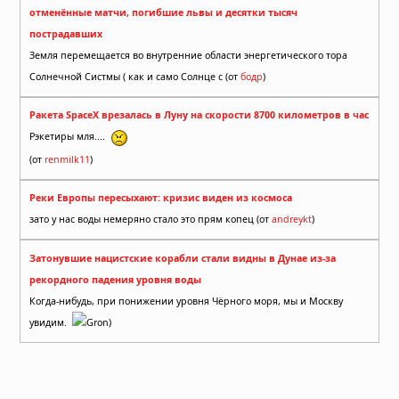
отменённые матчи, погибшие львы и десятки тысяч
пострадавших
Земля перемещается во внутренние области энергетического тора
Солнечной Систмы ( как и само Солнце с (от
бодр
)
Ракета SpaceX врезалась в Луну на скорости 8700 километров в час
Рэкетиры мля....
(от
renmilk11
)
Реки Европы пересыхают: кризис виден из космоса
зато у нас воды немеряно стало это прям копец (от
andreykt
)
Затонувшие нацистские корабли стали видны в Дунае из-за
рекордного падения уровня воды
Когда-нибудь, при понижении уровня Чёрного моря, мы и Москву
увидим.
Gron)