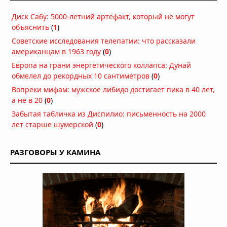
Диск Сабу: 5000-летний артефакт, который не могут
объяснить
(
1
)
Советские исследования телепатии: что рассказали
американцам в 1963 году
(
0
)
Европа на грани энергетического коллапса: Дунай
обмелел до рекордных 10 сантиметров
(
0
)
Вопреки мифам: мужское либидо достигает пика в 40 лет,
а не в 20
(
0
)
Забытая табличка из Диспилио: письменность на 2000
лет старше шумерской
(
0
)
РАЗГОВОРЫ У КАМИНА