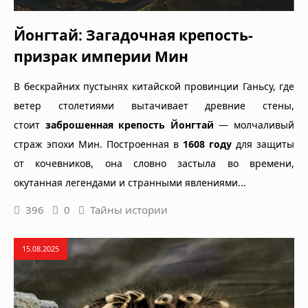
Йонгтай: Загадочная крепость-
призрак империи Мин
В бескрайних пустынях китайской провинции Ганьсу, где
ветер столетиями вытачивает древние стены,
стоит
заброшенная крепость Йонгтай
— молчаливый
страж эпохи Мин. Построенная в
1608 году
для защиты
от кочевников, она словно застыла во времени,
окутанная легендами и странными явлениями...
396
0
Тайны истории
15.08.2025