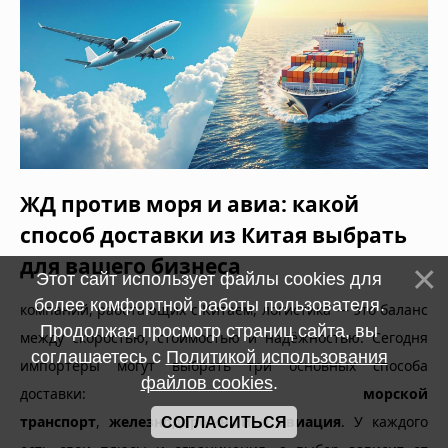
ЖД против моря и авиа: какой
способ доставки из Китая выбрать
для вашего бизнеса
Этот сайт использует файлы cookies для
более комфортной работы пользователя.
компаний, работающих с Китаем, логистика — это баланс
Продолжая просмотр страниц сайта, вы
между скоростью, стоимостью и надёжностью. Сегодня
соглашаетесь с
Политикой использования
импортеры могут выбрать три основных способа
файлов cookies
.
доставки:
морской
транспорт
,
железнодорожный
и
авиация
. У каждого
СОГЛАСИТЬСЯ