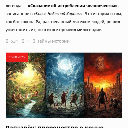
легенда —
«Сказание об истреблении человечества»
,
записанное в
«Книге Небесной Коровы»
. Это история о том,
как бог солнца Ра, разгневанный мятежом людей, решил
уничтожить их, но в итоге проявил милосердие.
631
1
Тайны истории
15.08.2025
Рагнарёк: пророчество о конце