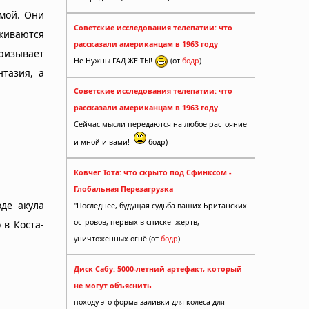
мой. Они
Советские исследования телепатии: что
лкиваются
рассказали американцам в 1963 году
ризывает
Не Нужны ГАД ЖЕ ТЫ!
(от
бодр
)
тазия, а
Советские исследования телепатии: что
рассказали американцам в 1963 году
Сейчас мысли передаются на любое растояние
и мной и вами!
бодр)
Ковчег Тота: что скрыто под Сфинксом -
Глобальная Перезагрузка
оде акула
"Последнее, будущая судьба ваших Британских
островов, первых в списке жертв,
 в Коста-
уничтоженных огнё (от
бодр
)
Диск Сабу: 5000-летний артефакт, который
не могут объяснить
походу это форма заливки для колеса для