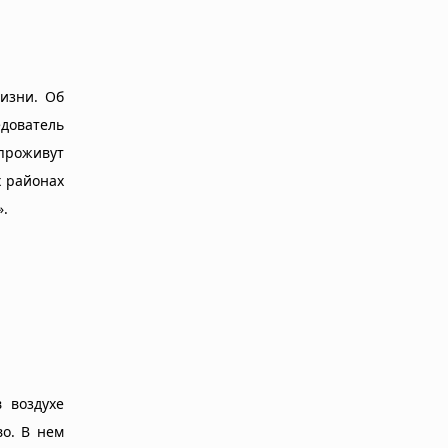
изни. Об
дователь
 проживут
х районах
».
 воздухе
во. В нем