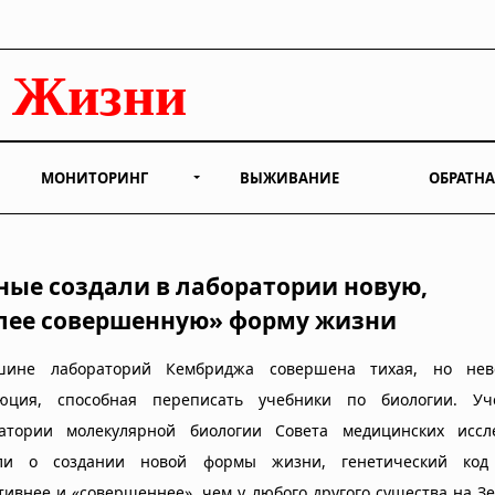
МОНИТОРИНГ
ВЫЖИВАНИЕ
ОБРАТНА
ные создали в лаборатории новую,
лее совершенную» форму жизни
ине лабораторий Кембриджа совершена тихая, но нев
юция, способная переписать учебники по биологии. У
атории молекулярной биологии Совета медицинских иссл
ли о создании новой формы жизни, генетический код
тивнее и «совершеннее», чем у любого другого существа на З