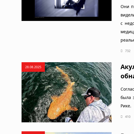
Они п
видел
с нед
медиц
реаль
732
Аку
28.08.2025
обн
Согла
была 
Рике.
410