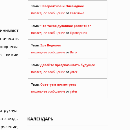
Тема:
Невероятное и Очевидное
последнее сообщение
от
Катенька
Тема:
Что такое духовное развитие?
ринимают
последнее сообщение
от
Проводник
почесать
Тема:
Эра Водолея
еподнесла
последнее сообщение
от
Baro
о химии
Тема:
Давайте предсказывать будущее
последнее сообщение
от
yater
Тема:
Советуем посмотреть
последнее сообщение
от
yater
я рухнул.
 а звезды
КАЛЕНДАРЬ
трясение,