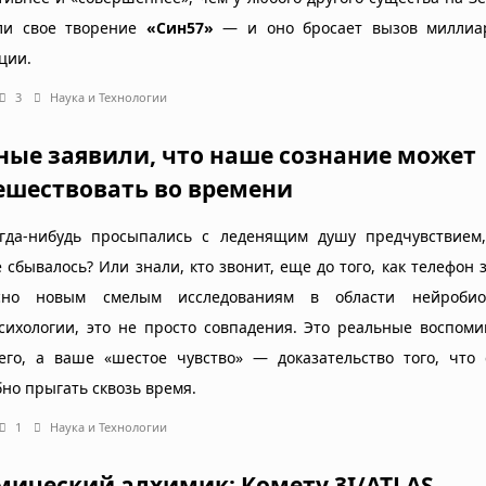
ли свое творение
«Син57»
— и оно бросает вызов миллиа
ции.
3
Наука и Технологии
ные заявили, что наше сознание может
ешествовать во времени
гда-нибудь просыпались с леденящим душу предчувствием,
 сбывалось? Или знали, кто звонит, еще до того, как телефон 
асно новым смелым исследованиям в области нейроби
сихологии, это не просто совпадения. Это реальные воспом
его, а ваше «шестое чувство» — доказательство того, что 
бно прыгать сквозь время.
1
Наука и Технологии
мический алхимик: Комету 3I/ATLAS