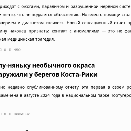
риходят с ожогами, параличом и разрушенной нервной систе
и нечто, что не поддается объяснению. Но вместо помощи ста
оверием и диагнозом «психоз». Новый сенсационный отчет п
ину наконец признать: контакт с аномалиями — это не фан
ная медицинская трагедия.
0
НЛО
лу-няньку необычного окраса
аружили у берегов Коста-Рики
сно недавно опубликованному отчету, эта первая в своем р
замечена в августе 2024 года в национальном парке Тортугеро
0
Животные