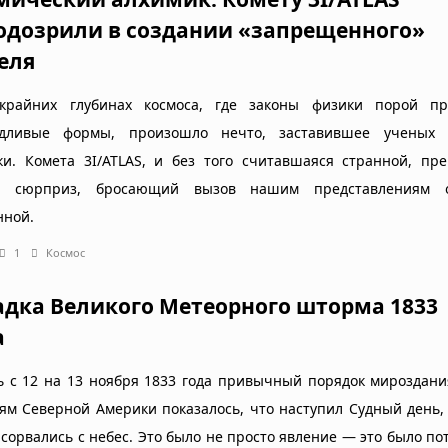
одозрили в создании «запрещенного»
еля
крайних глубинах космоса, где законы физики порой п
дливые формы, произошло нечто, заставившее ученых 
ки. Комета 3I/ATLAS, и без того считавшаяся странной, пр
й сюрприз, бросающий вызов нашим представлениям 
нной.
1
Космос
адка Великого Метеорного шторма 1833
а
ь с 12 на 13 ноября 1833 года привычный порядок мироздани
ям Северной Америки показалось, что наступил Судный день,
 сорвались с небес. Это было не просто явление — это было по