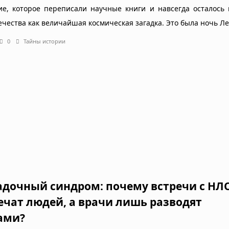
ие, которое переписали научные книги и навсегда осталось
ечества как величайшая космическая загадка. Это была ночь Л
0
Тайны истории
адочный синдром: почему встречи с НЛ
ечат людей, а врачи лишь разводят
ами?