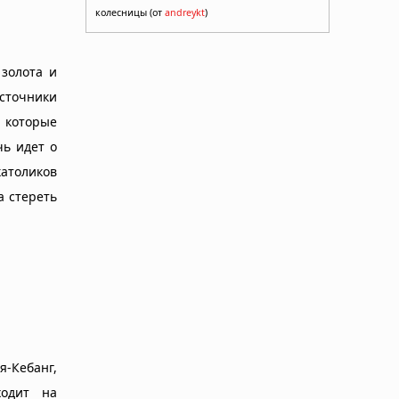
колесницы (от
andreykt
)
 золота и
сточники
 которые
чь идет о
атоликов
а стереть
я-Кебанг,
ходит на