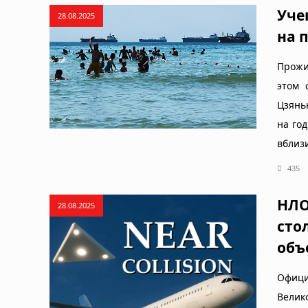
Уче
28.08.2025
на 
Прожи
этом 
Цзянь
на год
вблизи
435
НЛО
28.08.2025
сто
объ
Офици
Велик