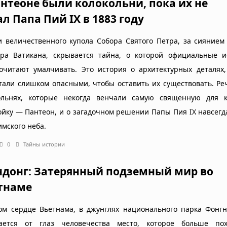
антеоне были колокольни, пока их не
ал Папа Пий IX в 1883 году
и величественного купола Собора Святого Петра, за сиянием
ра Ватикана, скрывается тайна, о которой официальные и
очитают умалчивать. Это история о архитектурных деталях,
тали слишком опасными, чтобы оставить их существовать. Ре
ольнях, которые некогда венчали самую священную для к
ойку — Пантеон, и о загадочном решении Папы Пия IX навсегд
имского неба.
0
Тайны истории
донг: Затерянный подземный мир во
тнаме
ом сердце Вьетнама, в джунглях национального парка Фонгн
ается от глаз человечества место, которое больше по