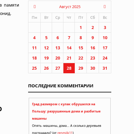
 в памяти
Август 2025
еонид.
Пн
Вт
Ср
Чт
Пт
Сб
Вс
1
2
3
4
5
6
7
8
9
10
11
12
13
14
15
16
17
18
19
20
21
22
23
24
25
26
27
28
29
30
31
ПОСЛЕДНИЕ КОММЕНТАРИИ
Град размером с кулак обрушился на
О
Польшу: разрушенные дома и разбитые
машины
Опять -машины, дома... А сколько деревьев
пострадало? (от
renmilk11
)