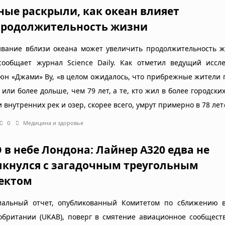
ные раскрыли, как океан влияет
продолжительность жизни
вание вблизи океана может увеличить продолжительность ж
сообщает журнал Science Daily. Как отметил ведущий иссле
юн «Джами» Ву, «в целом ожидалось, что прибрежные жители
 или более дольше, чем 79 лет, а те, кто жил в более городски
 внутренних рек и озер, скорее всего, умрут примерно в 78 лет
0
Медицина и здоровье
 в небе Лондона: Лайнер А320 едва не
лкнулся с загадочным треугольным
ектом
альный отчет, опубликованный Комитетом по сближению в
обритании (UKAB), поверг в смятение авиационное сообщест