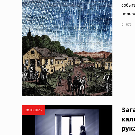
событ
челов
675
Заг
28.08.2025
кал
рук