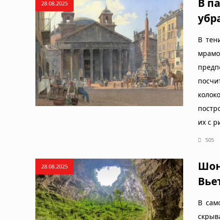
В п
28.08.2025
убр
В тен
мрамо
предп
посчи
колок
постр
их с р
505
Шон
28.08.2025
Вье
В сам
скрыв