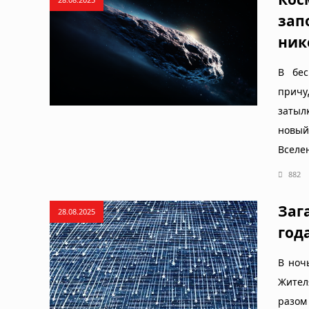
зап
ник
В бес
причу
затыл
новы
Вселе
882
Заг
28.08.2025
год
В ноч
Жител
разом