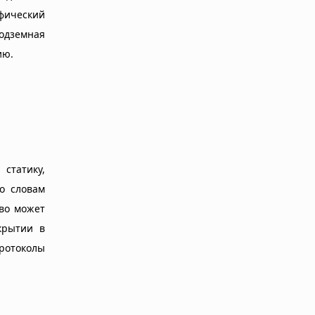
фический
одземная
ию.
статику,
о словам
тво может
крытии в
ротоколы