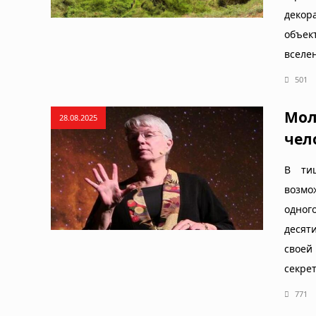
декор
объек
вселе
501
Мол
28.08.2025
чел
В тиш
возмо
одног
десят
свое
секре
771