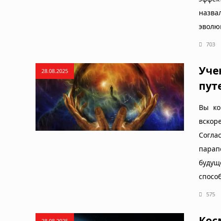
назва
эволю
703
Уче
28.08.2025
пут
Вы ко
вскоре
Согл
парап
будущ
спосо
575
Кос
28.08.2025