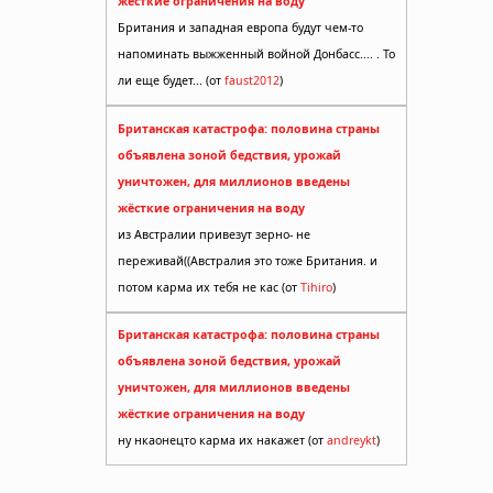
жёсткие ограничения на воду
Британия и западная европа будут чем-то
напоминать выжженный войной Донбасс.... . То
ли еще будет... (от
faust2012
)
Британская катастрофа: половина страны
объявлена зоной бедствия, урожай
уничтожен, для миллионов введены
жёсткие ограничения на воду
из Австралии привезут зерно- не
переживай((Австралия это тоже Британия. и
потом карма их тебя не кас (от
Tihiro
)
Британская катастрофа: половина страны
объявлена зоной бедствия, урожай
уничтожен, для миллионов введены
жёсткие ограничения на воду
ну нкаонецто карма их накажет (от
andreykt
)