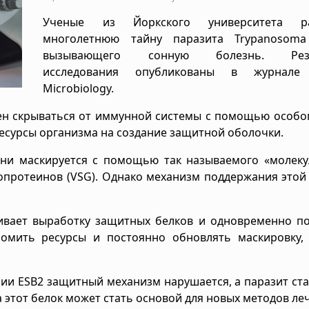
Ученые из Йоркского университета ра
многолетнюю тайну паразита Trypanosoma 
вызывающего сонную болезнь. Резу
исследования опубликованы в журнале 
Microbiology.
бен скрываться от иммунной системы с помощью особо
 ресурсы организма на создание защитной оболочки.
зни маскируется с помощью так называемого «молеку
опротеинов (VSG). Однако механизм поддержания это
ливает выработку защитных белков и одновременно п
номить ресурсы и постоянно обновлять маскировку, 
ии ESB2 защитный механизм нарушается, а паразит ст
 этот белок может стать основой для новых методов ле