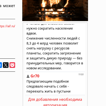
а может
tps://aif.ru/
Для добавления необходима
авторизация