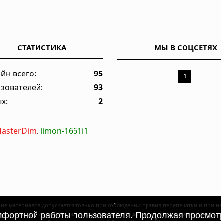
СТАТИСТИКА
МЫ В СОЦСЕТЯХ
йн всего:
95
зователей:
93
х:
2
asterDim
,
limon-1661i1
ие материалов допускается только при соблюдении правил перепечатки и при 
рогнозы и другие материалы, представленные на данном сайте, не являются офе
омфортной работы пользователя. Продолжая просмотр