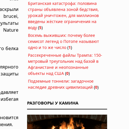
Британская катастрофа: половина
скрыли
страны объявлена зоной бедствия,
урожай уничтожен, для миллионов
brucei,
введены жёсткие ограничения на
льтаты
воду
(
5
)
Nature
Восемь выживших: почему более
семисот легенд о Потопе называют
одно и то же число
(
1
)
го белка
Рассекреченные файлы Трампа: 150-
метровый треугольник над базой в
лярного
Афганистане и неопознанные
й защиты
объекты над США
(
0
)
Подземные тоннели: загадочное
наследие древних цивилизаций
(
0
)
одавляет
избегая
РАЗГОВОРЫ У КАМИНА
ановится
чения.