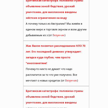
Британская катастрофа: половина страны
объявлена зоной бедствия, урожай
уничтожен, для миллионов введены
жёсткие ограничения на воду
А почему только из Австралии? Мы живём в
едином мире и торговля зерном и всем другим
добываемым из з (от
Везунчик
)
Жак Валле посвятил расследованию НЛО 70
лет. Его последний дневник утверждает:
загадка куда глубже, чем просто
"инопланетяне!
Почему-то никто не думает что надо
расплатится за то что уже получено. Все
мечтают о новых кредитах (от
Везунчик
)
Британская катастрофа: половина страны
объявлена зоной бедствия, урожай
уничтожен, для миллионов введены