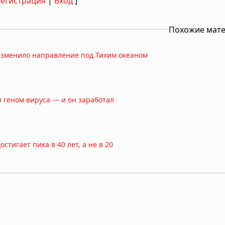
Регистрация
|
Вход
]
Похожие мат
изменило направление под Тихим океаном
 геном вируса — и он заработал
тигает пика в 40 лет, а не в 20
ная может быть разумной