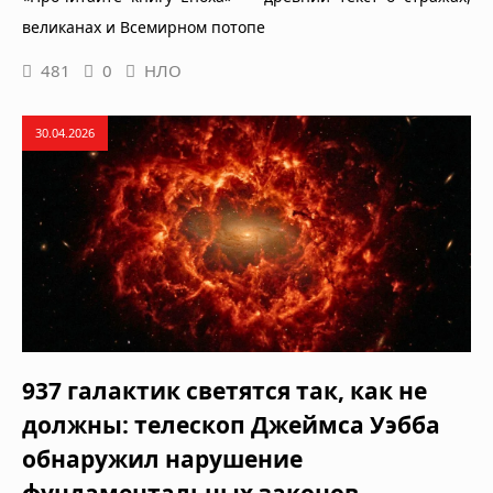
великанах и Всемирном потопе
481
0
НЛО
30.04.2026
937 галактик светятся так, как не
должны: телескоп Джеймса Уэбба
обнаружил нарушение
фундаментальных законов