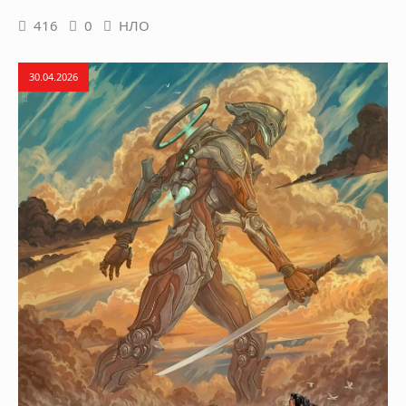
416
0
НЛО
30.04.2026