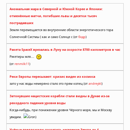
Аномальная жара в Северной и Южной Корее и Японии:
отменённые матчи, погибшие львы и десятки тысяч
пострадавших
Земля перемещается во внутренние области энергетического тора
Солнечной Систмы ( как и само Солнце с (от
бодр
)
Ракета SpaceX врезалась в Луну на скорости 8700 километров в час
Рэкетиры мля....
(от
renmilk11
)
Реки Европы пересыхают: кризис виден из космоса
зато у нас воды немеряно стало это прям копец (от
andreykt
)
Затонувшие нацистские корабли стали видны в Дунае из-за
рекордного падения уровня воды
Когда-нибудь, при понижении уровня Чёрного моря, мы и Москву
увидим.
Gron)
Учёные предложили сократить население Земли до 4