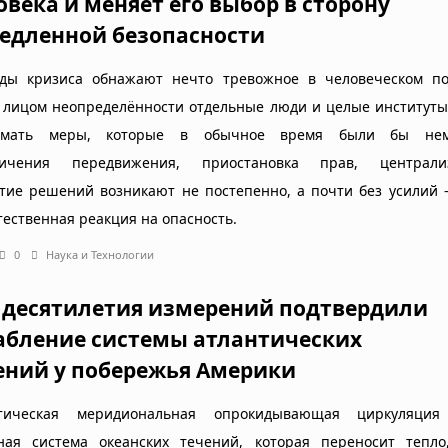
овека и меняет его выбор в сторону
едленной безопасности
ды кризиса обнажают нечто тревожное в человеческом по
 лицом неопределённости отдельные люди и целые институты
имать меры, которые в обычное время были бы нем
ничения передвижения, приостановка прав, централи
тие решений возникают не постепенно, а почти без усилий 
тественная реакция на опасность.
0
Наука и Технологии
 десятилетия измерений подтвердили
абление системы атлантических
ений у побережья Америки
нтическая меридиональная опрокидывающая циркуляци
ная система океанских течений, которая переносит тепло