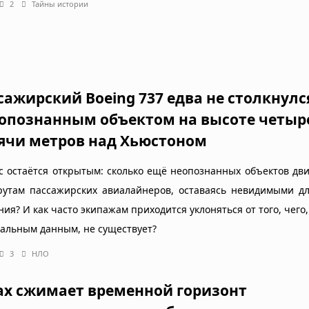
2
Тайны истории
сажирский Boeing 737 едва не столкнулс
еопознанным объектом на высоте четыр
ячи метров над Хьюстоном
с остаётся открытым: сколько ещё неопознанных объектов дв
утам пассажирских авиалайнеров, оставаясь невидимыми дл
ия? И как часто экипажам приходится уклоняться от того, чего,
альным данным, не существует?
3
НЛО
ах сжимает временной горизонт