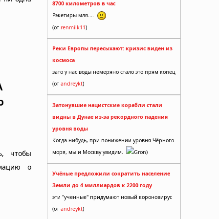
8700 километров в час
Рэкетиры мля....
(от
renmilk11
)
Реки Европы пересыхают: кризис виден из
космоса
зато у нас воды немеряно стало это прям копец
А
(от
andreykt
)
о
Затонувшие нацистские корабли стали
видны в Дунае из-за рекордного падения
уровня воды
Когда-нибудь, при понижении уровня Чёрного
ь, чтобы
моря, мы и Москву увидим.
Gron)
рмацию о
Учёные предложили сократить население
Земли до 4 миллиардов к 2200 году
эти "ученные" придумают новый короновирус
(от
andreykt
)