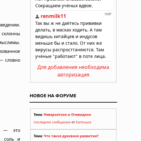
ведении.
 склонны
ыслимы.
зованное
— словно
Для добавления необходима
авторизация
НОВОЕ НА ФОРУМЕ
Тема:
Невероятное и Очевидное
последнее сообщение
от
Катенька
я — это
Тема:
Что такое духовное развитие?
, соль и