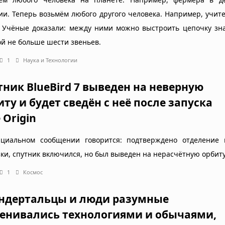
ии. Теперь возьмём любого другого человека. Например, учит
. Учёные доказали: между ними можно выстроить цепочку зн
ой не больше шести звеньев.
1
Наука и Технологии
тник BlueBird 7 выведен на неверную
иту и будет сведён с неё после запуска
 Origin
циальном сообщении говорится: подтверждено отделение 
зки, спутник включился, но был выведен на нерасчётную орбиту
1
Космос
ндертальцы и люди разумные
енивались технологиями и обычаями,