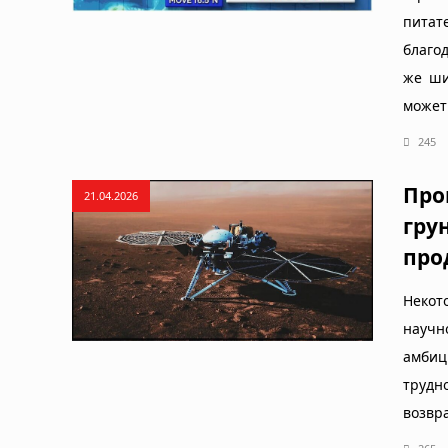
питат
благо
же ши
может
245
Про
21.04.2026
гру
про
Некот
научн
амбиц
трудн
возвр