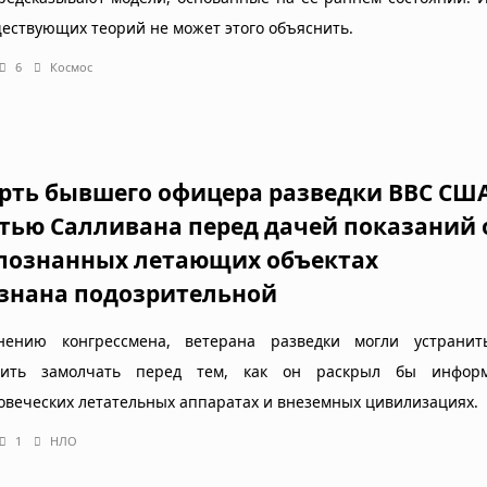
ществующих теорий не может этого объяснить.
6
Космос
рть бывшего офицера разведки ВВС СШ
тью Салливана перед дачей показаний 
познанных летающих объектах
знана подозрительной
ению конгрессмена, ветерана разведки могли устранит
авить замолчать перед тем, как он раскрыл бы инфо
овеческих летательных аппаратах и внеземных цивилизациях.
1
НЛО