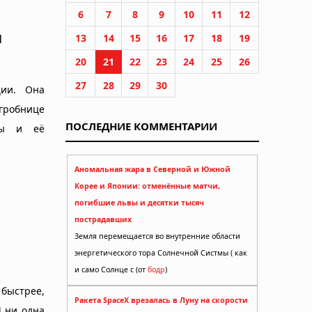
6
7
8
9
10
11
12
и
13
14
15
16
17
18
19
20
21
22
23
24
25
26
27
28
29
30
ции. Она
 гробнице
ПОСЛЕДНИЕ КОММЕНТАРИИ
уры и её
Аномальная жара в Северной и Южной
Корее и Японии: отменённые матчи,
погибшие львы и десятки тысяч
пострадавших
Земля перемещается во внутренние области
энергетического тора Солнечной Систмы ( как
и само Солнце с (от
бодр
)
быстрее,
Ракета SpaceX врезалась в Луну на скорости
И ни одна