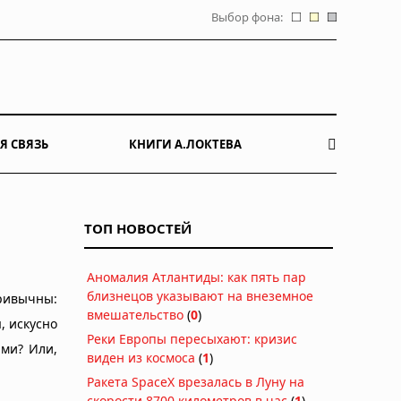
Выбор фона:
Я СВЯЗЬ
КНИГИ А.ЛОКТЕВА
ТОП НОВОСТЕЙ
Аномалия Атлантиды: как пять пар
близнецов указывают на внеземное
привычны:
вмешательство
(
0
)
, искусно
Реки Европы пересыхают: кризис
ами? Или,
виден из космоса
(
1
)
Ракета SpaceX врезалась в Луну на
скорости 8700 километров в час
(
1
)