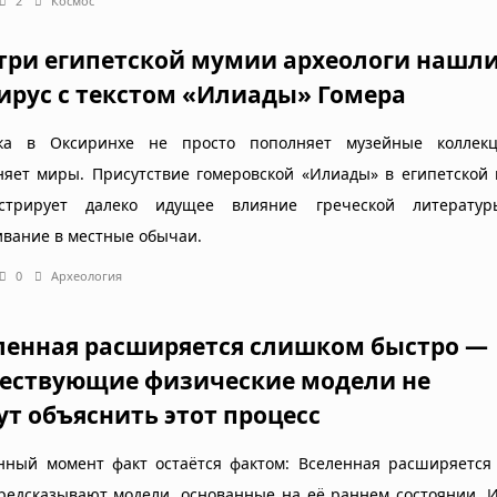
2
Космос
три египетской мумии археологи нашл
ирус с текстом «Илиады» Гомера
ка в Оксиринхе не просто пополняет музейные коллек
няет миры. Присутствие гомеровской «Илиады» в египетской
нстрирует далеко идущее влияние греческой литерат
ивание в местные обычаи.
0
Археология
ленная расширяется слишком быстро —
ествующие физические модели не
ут объяснить этот процесс
нный момент факт остаётся фактом: Вселенная расширяется 
редсказывают модели, основанные на её раннем состоянии. 