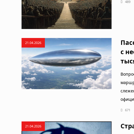
489
Пас
21.04.2026
с н
тыс
Вопро
маршр
слежен
офици
671
Стр
21.04.2026