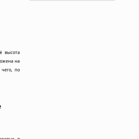
ё высота
ложена на
 чего, по
е
еревне в