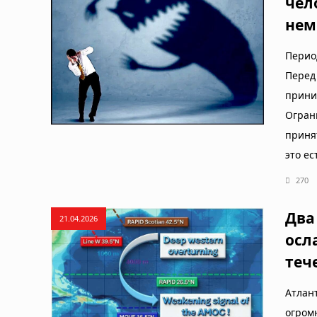
чел
нем
Перио
Перед
прин
Огра
приня
это ес
270
Два
21.04.2026
осл
теч
Атла
огром