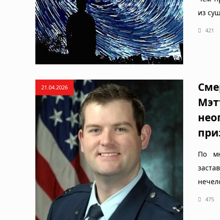
из су
421
Сме
21.04.2026
Мэт
нео
при
По мн
заст
нечел
475