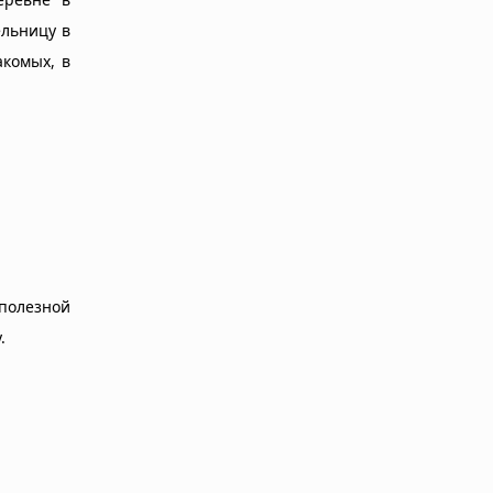
ельницу в
акомых, в
полезной
.