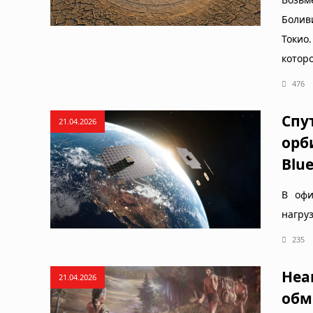
Болив
Токио
котор
476
Спу
21.04.2026
орб
Blue
В офи
нагру
235
Неа
21.04.2026
обм