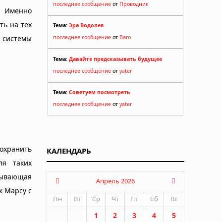
последнее сообщение
от
Проводник
. Именно
ть на тех
Тема:
Эра Водолея
 системы
последнее сообщение
от
Baro
Тема:
Давайте предсказывать будущее
последнее сообщение
от
yater
Тема:
Советуем посмотреть
последнее сообщение
от
yater
охранить
КАЛЕНДАРЬ
ля таких
тывающая
Апрель 2026
к Марсу с
Пн
Вт
Ср
Чт
Пт
Сб
Вс
1
2
3
4
5