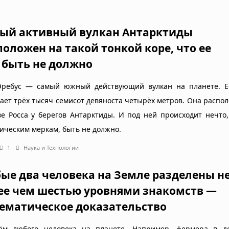
ый активный вулкан Антарктиды
положен на такой тонкой коре, что ее
 быть не должно
Эребус — самый южный действующий вулкан на планете. Е
гает трёх тысяч семисот девяноста четырёх метров. Она распо
ве Росса у берегов Антарктиды. И под ней происходит нечто,
гическим меркам, быть не должно.
1
Наука и Технологии
ые два человека на Земле разделены н
ее чем шестью уровнями знакомств —
ематическое доказательство
ём любого человека на планете. Например, фермера в д