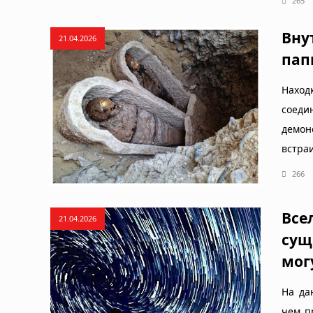
265
Вну
21.04.2026
пап
Наход
соеди
демо
встра
266
Все
21.04.2026
сущ
мог
На да
чем п