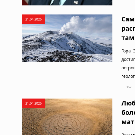
Сам
21.04.2026
рас
там
Гора 
дости
остро
геоло
367
Люб
21.04.2026
бол
мат
Возьм