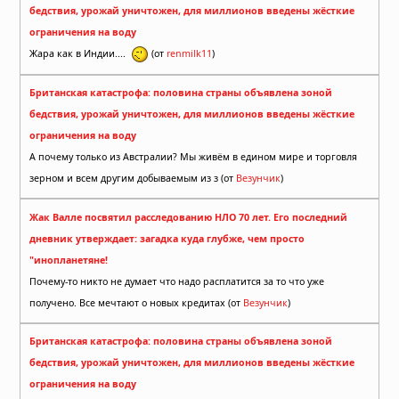
бедствия, урожай уничтожен, для миллионов введены жёсткие
ограничения на воду
Жара как в Индии....
(от
renmilk11
)
Британская катастрофа: половина страны объявлена зоной
бедствия, урожай уничтожен, для миллионов введены жёсткие
ограничения на воду
А почему только из Австралии? Мы живём в едином мире и торговля
зерном и всем другим добываемым из з (от
Везунчик
)
Жак Валле посвятил расследованию НЛО 70 лет. Его последний
дневник утверждает: загадка куда глубже, чем просто
"инопланетяне!
Почему-то никто не думает что надо расплатится за то что уже
получено. Все мечтают о новых кредитах (от
Везунчик
)
Британская катастрофа: половина страны объявлена зоной
бедствия, урожай уничтожен, для миллионов введены жёсткие
ограничения на воду