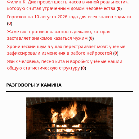
Филип К. Дик провёл шесть часов в «иной реальности»,
Новое моделирование разлома Сан-
которую считал утраченным домом человечества
Андреас показало экстремальные
(
0
)
колебания почвы при
Гороскоп на 10 августа 2026 года для всех знаков зодиака
землетрясении
(
0
)
Вчера в 09:22
Жаме вю: противоположность дежавю, которая
Японские учёные начали испытания
заставляет знакомое казаться чужим
(
0
)
препарата для выращивания новых
Хронический шум в ушах перестраивает мозг: учёные
зубов у людей
зафиксировали изменения в работе нейросетей
(
0
)
Вчера в 09:13
Язык человека, песня кита и воробья: учёные нашли
На дне Тихого океана найдены зубы
общую статистическую структуру
(
0
)
древнейшей акулы мегалодона
Вчера в 08:30
РАЗГОВОРЫ У КАМИНА
Физики измерили отрицательное
время: фотоны проходят сквозь
атомы быстрее, чем должны
Вчера в 08:00
В песках Хиросимы обнаружен
неизвестный металлический сплав,
созданный атомным взрывом
Вчера в 07:00