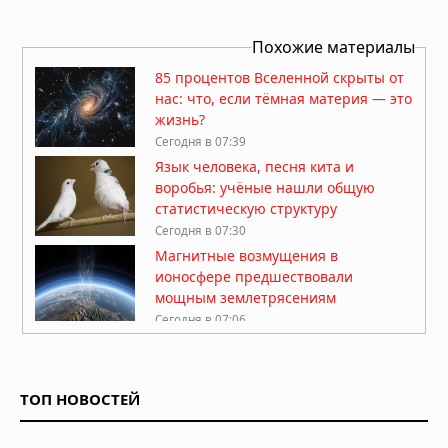
Похожие материалы
85 процентов Вселенной скрыты от
нас: что, если тёмная материя — это
жизнь?
Сегодня в 07:39
Язык человека, песня кита и
воробья: учёные нашли общую
статистическую структуру
Сегодня в 07:30
Магнитные возмущения в
ионосфере предшествовали
мощным землетрясениям
Сегодня в 07:06
Хронический шум в ушах
перестраивает мозг: учёные
зафиксировали изменения в работе
ТОП НОВОСТЕЙ
нейросетей
Сегодня в 07:00