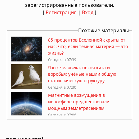
зарегистрированные пользователи.
[
Регистрация
|
Вход
]
Похожие материалы
85 процентов Вселенной скрыты от
нас: что, если тёмная материя — это
жизнь?
Сегодня в 07:39
Язык человека, песня кита и
воробья: учёные нашли общую
статистическую структуру
Сегодня в 07:30
Магнитные возмущения в
ионосфере предшествовали
мощным землетрясениям
Сегодня в 07:06
Хронический шум в ушах
перестраивает мозг: учёные
зафиксировали изменения в работе