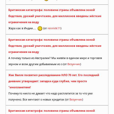
Британская катастрофа: половина страны объявлена зоной
бедствия, урожай уничтожен, для миллионов введены жёсткие
ограничения на воду
Жара как в Индии....
(от
renmilk11
)
Британская катастрофа: половина страны объявлена зоной
бедствия, урожай уничтожен, для миллионов введены жёсткие
ограничения на воду
А почему только из Австралии? Мы живём в едином мире и торговля
зерном и всем другим добываемым из з (от
Везунчик
)
Жак Валле посвятил расследованию НЛО 70 лет. Его последний
дневник утверждает: загадка куда глубже, чем просто
"инопланетяне!
Почему-то никто не думает что надо расплатится за то что уже
получено. Все мечтают о новых кредитах (от
Везунчик
)
Британская катастрофа: половина страны объявлена зоной