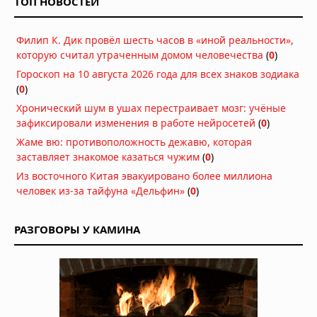
ТОП НОВОСТЕЙ
нейросетей
Сегодня в 07:00
Филип К. Дик провёл шесть часов в «иной реальности»,
Новое моделирование разлома Сан-
которую считал утраченным домом человечества
Андреас показало экстремальные
(
0
)
колебания почвы при
Гороскоп на 10 августа 2026 года для всех знаков зодиака
землетрясении
(
0
)
Вчера в 09:22
Хронический шум в ушах перестраивает мозг: учёные
Японские учёные начали испытания
зафиксировали изменения в работе нейросетей
(
0
)
препарата для выращивания новых
Жаме вю: противоположность дежавю, которая
зубов у людей
заставляет знакомое казаться чужим
(
0
)
Вчера в 09:13
Из восточного Китая эвакуировано более миллиона
На дне Тихого океана найдены зубы
человек из-за тайфуна «Дельфин»
(
0
)
древнейшей акулы мегалодона
Вчера в 08:30
РАЗГОВОРЫ У КАМИНА
Физики измерили отрицательное
время: фотоны проходят сквозь
атомы быстрее, чем должны
Вчера в 08:00
В песках Хиросимы обнаружен