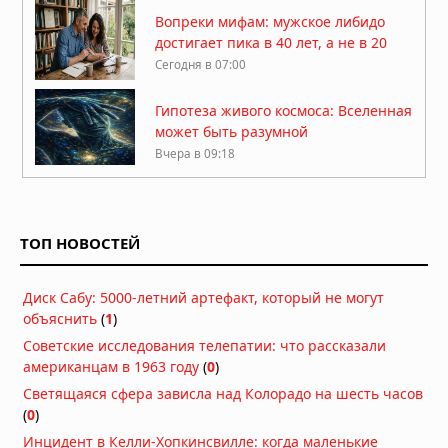
Вопреки мифам: мужское либидо
достигает пика в 40 лет, а не в 20
Сегодня в 07:00
Гипотеза живого космоса: Вселенная
может быть разумной
Вчера в 09:18
ДНК ребёнка может предсказать
развод родителей
ТОП НОВОСТЕЙ
Вчера в 09:13
Мозг не всегда разлагается: учёные
Диск Сабу: 5000-летний артефакт, который не могут
выяснили, почему человеческий
объяснить
(
1
)
мозг сохраняется тысячи лет
Вчера в 09:11
Советские исследования телепатии: что рассказали
американцам в 1963 году
(
0
)
Жизнь на Земле возникла дважды,
Светящаяся сфера зависла над Колорадо на шесть часов
показало исследование
(
0
)
Вчера в 09:06
Инцидент в Келли-Хопкинсвилле: когда маленькие