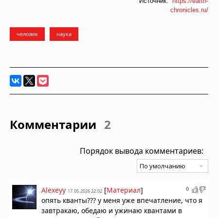
Источник:
https://earth-
chronicles.ru/
человек
наука
Комментарии
2
Порядок вывода комментариев:
0
Alexeyy
[
Материал
]
17.05.2026 22:02
опять кванты??? у меня уже впечатление, что я
завтракаю, обедаю и ужинаю квантами в