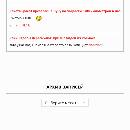
Ракета SpaceX врезалась в Луну на скорости 8700 километров в час
Рэкетиры мля....
(от
renmilk11
)
Реки Европы пересыхают: кризис виден из космоса
зато у нас воды немеряно стало это прям копец (от
andreykt
)
АРХИВ ЗАПИСЕЙ