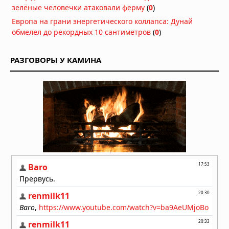
зелёные человечки атаковали ферму
(
0
)
Магнитное поле Земли
контролирует ваш разум и решения
Европа на грани энергетического коллапса: Дунай
обмелел до рекордных 10 сантиметров
(
0
)
Вчера в 08:24
Секрет мотивации раскрыт: в мозге
РАЗГОВОРЫ У КАМИНА
есть особые клетки
Вчера в 08:11
Неандертальцы исчезли из-за
слабых социальных связей,
выяснили учёные
Вчера в 08:08
Эль-Ниньо 2026 года не станет
супер-Эль-Ниньо, заявил учёный
05.08.2026 в 09:30