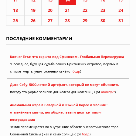
18
19
20
21
22
23
24
25
26
27
28
29
30
31
ПОСЛЕДНИЕ КОММЕНТАРИИ
Ковчег Тота: что скрыто под Сфинксом - Глобальная Перезагрузка
"Последнее, будущая судьба ваших Британских островов, первых в
списке жертв, уничтоженных огнё (от
бодр
)
Диск Сабу: 5000-летний артефакт, который не могут объяснить
походу это форма заливки для колеса для колесницы (от
andreykt
)
Аномальная жара в Северной и Южной Корее и Японии:
отменённые матчи, погибшие львы и десятки тысяч
пострадавших
Земля перемещается во внутренние области энергетического тора
Солнечной Систмы ( как и само Солнце с (от
бодр
)