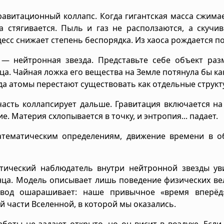
гравитационный коллапс. Когда гигантская масса сжима
а стягивается. Пыль и газ не расползаются, а скучи
цесс снижает степень беспорядка. Из хаоса рождается п
 — нейтронная звезда. Представьте себе объект раз
а. Чайная ложка его вещества на Земле потянула бы ка
огда атомы перестают существовать как отдельные структ
 часть коллапсирует дальше. Гравитация включается н
. Материя схлопывается в точку, и энтропия... падает.
атематическим определениям, движение времени в о
етический наблюдатель внутри нейтронной звезды ув
нца. Модель описывает лишь поведение физических ве
ывод ошарашивает: наше привычное «время вперё
й части Вселенной, в которой мы оказались.
боты не задают открыто, но он висит в воздухе. Если