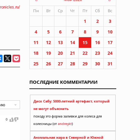
ronicles.ru/
Пн
Вт
Ср
Чт
Пт
Сб
Вс
1
2
3
4
5
6
7
8
9
10
11
12
13
14
15
16
17
18
19
20
21
22
23
24
25
26
27
28
29
30
31
ПОСЛЕДНИЕ КОММЕНТАРИИ
Диск Сабу: 5000-летний артефакт, который
не могут объяснить
походу это форма заливки для колеса для
0
колесницы (от
andreykt
)
Аномальная жара в Северной и Южной