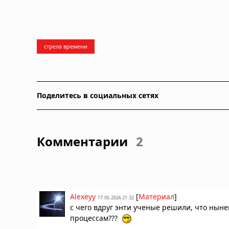
стрела времени
Поделитесь в социальных сетях
Комментарии
2
Alexeyy
[
Материал
]
17.05.2026 21:32
с чего вдруг энти ученые решили, что ны
процессам???