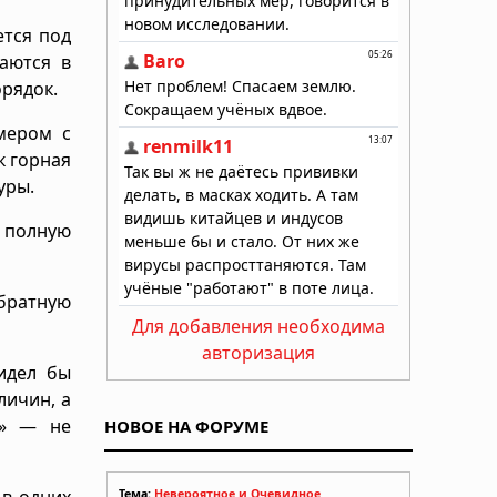
ется под
ваются в
орядок.
мером с
к горная
уры.
а полную
братную
Для добавления необходима
авторизация
идел бы
личин, а
д» — не
НОВОЕ НА ФОРУМЕ
 в одних
Тема:
Невероятное и Очевидное