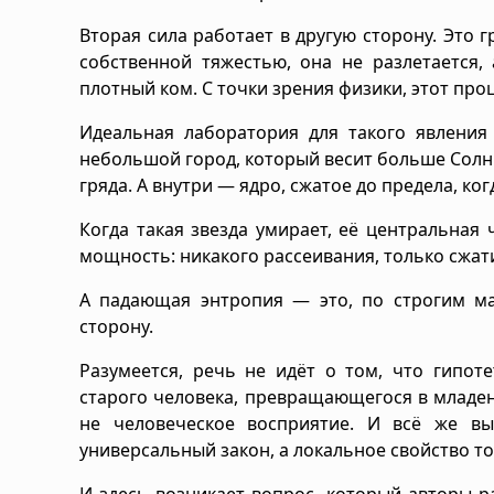
Вторая сила работает в другую сторону. Это 
собственной тяжестью, она не разлетается, 
плотный ком. С точки зрения физики, этот про
Идеальная лаборатория для такого явления
небольшой город, который весит больше Солнц
гряда. А внутри — ядро, сжатое до предела, к
Когда такая звезда умирает, её центральная
мощность: никакого рассеивания, только сжатие
А падающая энтропия — это, по строгим м
сторону.
Разумеется, речь не идёт о том, что гипот
старого человека, превращающегося в младе
не человеческое восприятие. И всё же в
универсальный закон, а локальное свойство то
И здесь возникает вопрос, который авторы ра