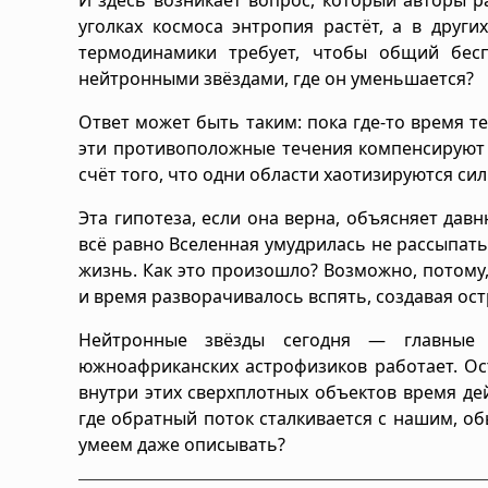
уголках космоса энтропия растёт, а в друг
термодинамики требует, чтобы общий бесп
нейтронными звёздами, где он уменьшается?
Ответ может быть таким: пока где-то время те
эти противоположные течения компенсируют д
счёт того, что одни области хаотизируются си
Эта гипотеза, если она верна, объясняет дав
всё равно Вселенная умудрилась не рассыпатьс
жизнь. Как это произошло? Возможно, потому,
и время разворачивалось вспять, создавая ост
Нейтронные звёзды сегодня — главные 
южноафриканских астрофизиков работает. Ост
внутри этих сверхплотных объектов время дей
где обратный поток сталкивается с нашим, об
умеем даже описывать?