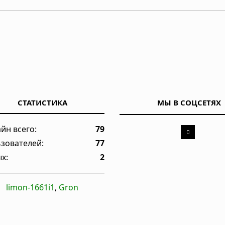
развод родителей
ные выяснили, почему человеческий мозг сохраняется тысячи ле
СТАТИСТИКА
МЫ В СОЦСЕТЯХ
 показало исследование
йн всего:
79
зователей:
77
х:
2
ует ваш разум и решения
limon-1661i1
,
Gron
е есть особые клетки