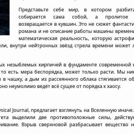
Представьте себе мир, в котором разбит
собирается сама собой, а пролитое 
возвращается в кувшин. Это не сюжет фантаст
романа и не описание работы машины времени
математическая реальность, которую астрофи
ли, внутри нейтронных звёзд стрела времени может 
ых незыблемых кирпичей в фундаменте современной 
 то есть мера беспорядка, может только расти. Мы ни
 в чашку, а дым из рассеянного облака стягивается о
но неумолимо ведёт всё сущее от порядка к хаосу.
ical Journal, предлагает взглянуть на Вселенную иначе
итета выделили две противоположные силы, действ
еивание. Взрыв сверхновой разбрасывает вещество н