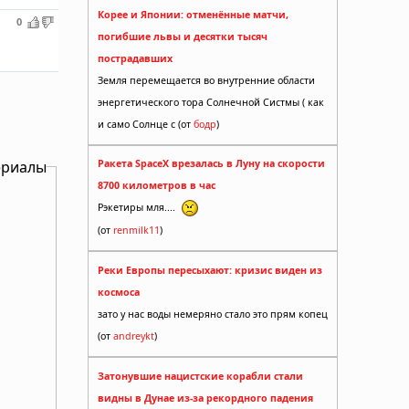
Корее и Японии: отменённые матчи,
0
погибшие львы и десятки тысяч
пострадавших
Земля перемещается во внутренние области
энергетического тора Солнечной Систмы ( как
и само Солнце с (от
бодр
)
ериалы
Ракета SpaceX врезалась в Луну на скорости
8700 километров в час
Рэкетиры мля....
(от
renmilk11
)
Реки Европы пересыхают: кризис виден из
космоса
зато у нас воды немеряно стало это прям копец
(от
andreykt
)
Затонувшие нацистские корабли стали
видны в Дунае из-за рекордного падения