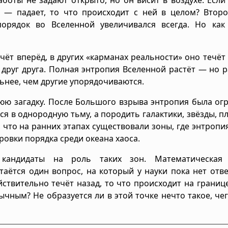
их — падает, то что происходит с ней в целом? Втор
орядок во Вселенной увеличивался всегда. Но как
чёт вперёд, в других «карманах реальности» оно течёт 
руг друга. Полная энтропия Вселенной растёт — но р
льнее, чем другие упорядочиваются.
нюю загадку. После Большого взрыва энтропия была ог
я в однородную тьму, а породить галактики, звёзды, п
 что на ранних этапах существовали зоны, где энтропи
ровки порядка среди океана хаоса.
кандидаты на роль таких зон. Математическая
аётся один вопрос, на который у науки пока нет отве
ствительно течёт назад, то что происходит на границ
ычным? Не образуется ли в этой точке нечто такое, че