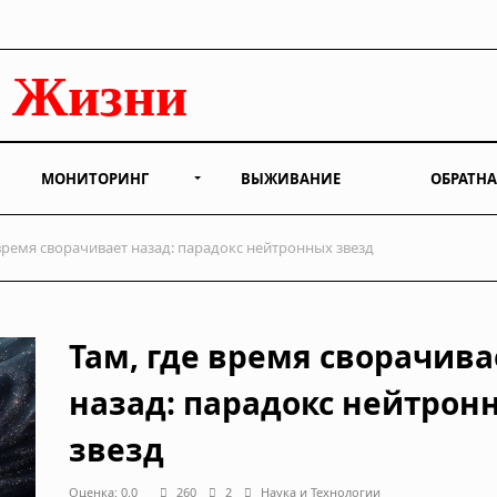
МОНИТОРИНГ
ВЫЖИВАНИЕ
ОБРАТНА
время сворачивает назад: парадокс нейтронных звезд
Там, где время сворачива
назад: парадокс нейтрон
звезд
Оценка: 0.0
260
2
Наука и Технологии