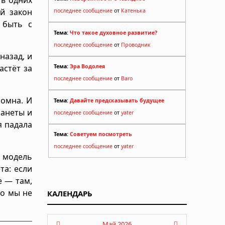
ой закон
последнее сообщение
от
Катенька
 быть с
Тема:
Что такое духовное развитие?
последнее сообщение
от
Проводник
назад, и
астёт за
Тема:
Эра Водолея
последнее сообщение
от
Baro
ромна. И
Тема:
Давайте предсказывать будущее
ланеты и
последнее сообщение
от
yater
я падала
Тема:
Советуем посмотреть
последнее сообщение
от
yater
 модель
та: если
е — там,
го мы не
КАЛЕНДАРЬ
Май 2026