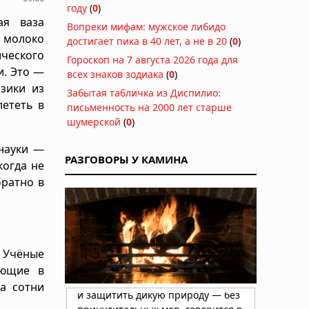
году
(
0
)
ая ваза
Вопреки мифам: мужское либидо
молоко
достигает пика в 40 лет, а не в 20
(
0
)
ического
Гороскоп на 7 августа 2026 года для
. Это —
всех знаков зодиака
(
0
)
зики из
Забытая табличка из Диспилио:
лететь в
письменность на 2000 лет старше
шумерской
(
0
)
науки —
РАЗГОВОРЫ У КАМИНА
когда не
братно в
. Учёные
ующие в
а сотни