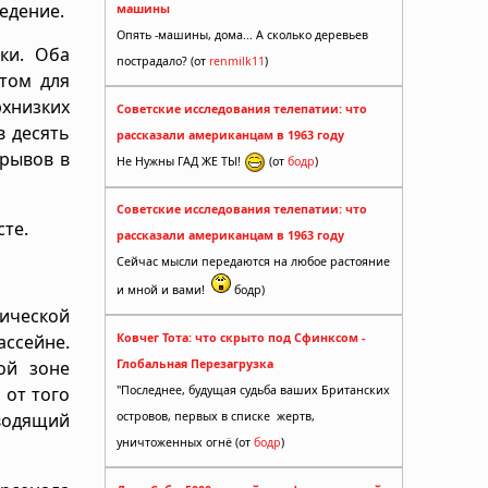
едение.
машины
Опять -машины, дома... А сколько деревьев
ки. Оба
пострадало? (от
renmilk11
)
отом для
рхнизких
Советские исследования телепатии: что
в десять
рассказали американцам в 1963 году
зрывов в
Не Нужны ГАД ЖЕ ТЫ!
(от
бодр
)
Советские исследования телепатии: что
те.
рассказали американцам в 1963 году
Сейчас мысли передаются на любое растояние
и мной и вами!
бодр)
мической
ассейне.
Ковчег Тота: что скрыто под Сфинксом -
ой зоне
Глобальная Перезагрузка
 от того
"Последнее, будущая судьба ваших Британских
оводящий
островов, первых в списке жертв,
уничтоженных огнё (от
бодр
)