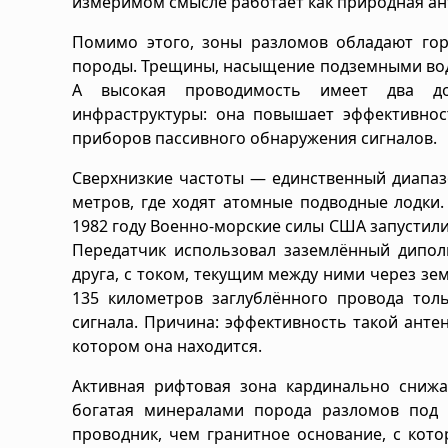
измеримом смысле работает как природная ан
Помимо этого, зоны разломов обладают го
породы. Трещины, насыщение подземными вод
А высокая проводимость имеет два до
инфраструктуры: она повышает эффективнос
приборов пассивного обнаружения сигналов.
Сверхнизкие частоты — единственный диапаз
метров, где ходят атомные подводные лодки.
1982 году Военно-морские силы США запустили
Передатчик использовал заземлённый диполь
друга, с током, текущим между ними через зе
135 километров заглублённого провода тол
сигнала. Причина: эффективность такой анте
котором она находится.
Активная рифтовая зона кардинально снижа
богатая минералами порода разломов под
проводник, чем гранитное основание, с кот