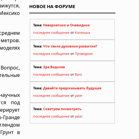
вижутся,
НОВОЕ НА ФОРУМЕ
Мексико
Тема:
Невероятное и Очевидное
 среднем
последнее сообщение
от
Катенька
 метров.
Тема:
Что такое духовное развитие?
моделях
последнее сообщение
от
Проводник
Вопрос,
Тема:
Эра Водолея
тельные
последнее сообщение
от
Baro
Тема:
Давайте предсказывать будущее
 научных
последнее сообщение
от
yater
тся под
ерирует
Тема:
Советуем посмотреть
о-Гранде
последнее сообщение
от
yater
тлендом
Грунт в