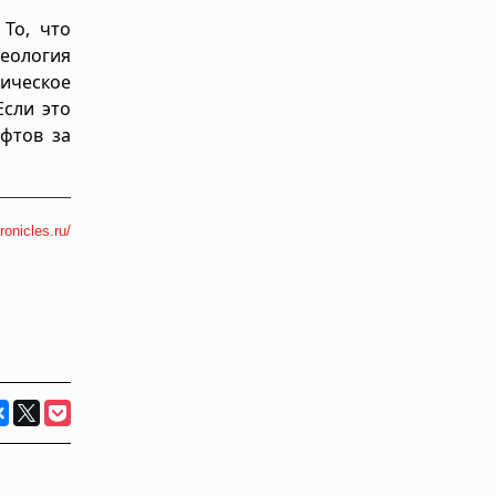
То, что
еология
ическое
Если это
фтов за
ronicles.ru/