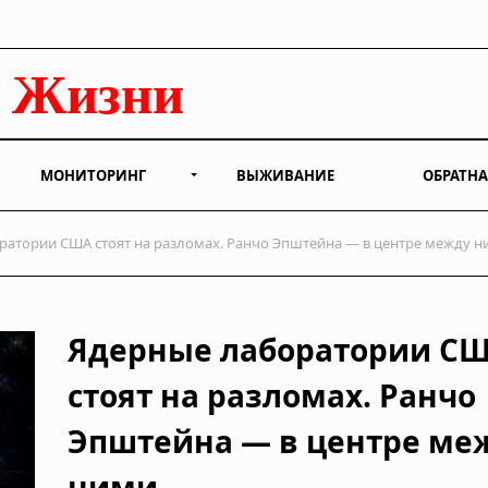
МОНИТОРИНГ
ВЫЖИВАНИЕ
ОБРАТНА
атории США стоят на разломах. Ранчо Эпштейна — в центре между н
Ядерные лаборатории С
стоят на разломах. Ранчо
Эпштейна — в центре ме
ними