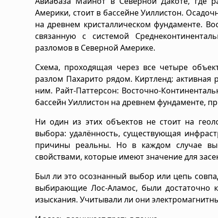
Авиабаза Майнот в Северной Дакоте, где р
Америки, стоит в бассейне Уиллистон. Осадо
на древнем кристаллическом фундаменте. Во
связанную с системой Среднеконтинентал
разломов в Северной Америке.
Схема, проходящая через все четыре объект
разлом Пахарито рядом. Киртленд: активная 
ним. Райт-Паттерсон: Восточно-Континентал
бассейн Уиллистон на древнем фундаменте, 
Ни один из этих объектов не стоит на геол
выбора: удалённость, существующая инфрастр
причины реальны. Но в каждом случае вы
свойствами, которые имеют значение для зас
Был ли это осознанный выбор или цепь совп
выбирающие Лос-Аламос, были достаточно к
изыскания. Учитывали ли они электромагнитны