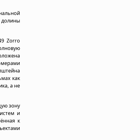
нальной
й долины
9 Zorro
волновую
оложена
омерами
пштейна
ьмах как
ка, а не
щую зону
истем и
ённая к
ъектами