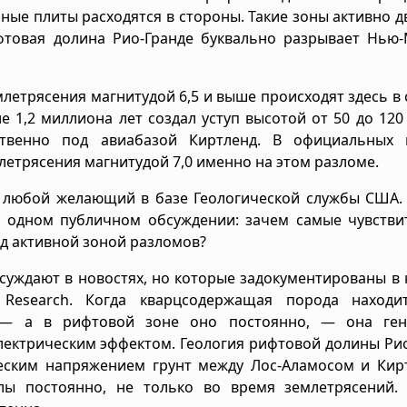
ные плиты расходятся в стороны. Такие зоны активно д
фтовая долина Рио-Гранде буквально разрывает Нью-
летрясения магнитудой 6,5 и выше происходят здесь в
е 1,2 миллиона лет создал уступ высотой от 50 до 120
ственно под авиабазой Киртленд. В официальных 
етрясения магнитудой 7,0 именно на этом разломе.
 любой желающий в базе Геологической службы США. 
в одном публичном обсуждении: зачем самые чувстви
д активной зоной разломов?
бсуждают в новостях, но которые задокументированы в
l Research. Когда кварцсодержащая порода находи
— а в рифтовой зоне оно постоянно, — она ген
электрическим эффектом. Геология рифтовой долины Ри
еским напряжением грунт между Лос-Аламосом и Кир
лы постоянно, не только во время землетрясений. 