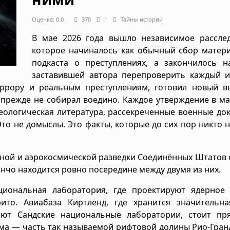
Оценка: 0.0
370
1
Тайны истории
В мае 2026 года вышло независимое расслед
которое начиналось как обычный сбор матери
подкаста о преступлениях, а закончилось на
заставившей автора перепроверить каждый и
ррору и реальным преступлениям, готовил новый вы
 прежде не собирал воедино. Каждое утверждение в м
еологическая литература, рассекреченные военные до
о не домыслы. Это факты, которые до сих пор никто н
рной и аэрокосмической разведки Соединённых Штатов 
анчо находится ровно посередине между двумя из них.
циональная лаборатория, где проектируют ядерное 
то. Авиабаза Киртленд, где хранится значительна
ают Сандские национальные лаборатории, стоит пр
ма — часть так называемой рифтовой долины Рио-Гран