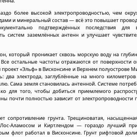
тенна.
раздо более высокой электропроводностью, чем окр
ами и минеральный состав — всё это повышает прово
кументально подтверждённых последствия для 
ть систем заземлённых антенн и улучшает чувствите
он, который проникает сквозь морскую воду на глуби
 Все остальные частоты отражаются от поверхности о
 проект «Эльф» в Висконсине и Верхнем полуострове М
: два электрода, заглублённые на много километров
млю. Сама земля становилась антенной. Системе потре
ько для того, чтобы добиться приемлемого распрост
нны почти полностью зависит от электропроводности г
ет сопротивление грунта. Трещиноватая, насыщенная
 Лос-Аламосом и Киртлендом — гораздо лучший пр
орым флот работал в Висконсине. Грунт рифтовой дол