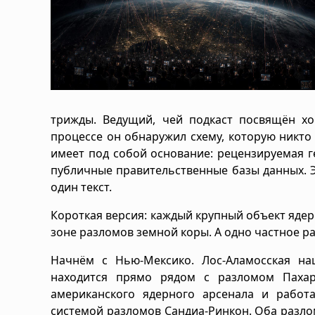
трижды. Ведущий, чей подкаст посвящён хо
процессе он обнаружил схему, которую никто
имеет под собой основание: рецензируемая г
публичные правительственные базы данных. Эт
один текст.
Короткая версия: каждый крупный объект яде
зоне разломов земной коры. А одно частное р
Начнём с Нью-Мексико. Лос-Аламосская на
находится прямо рядом с разломом Пахари
американского ядерного арсенала и работ
системой разломов Сандиа-Ринкон. Оба разло