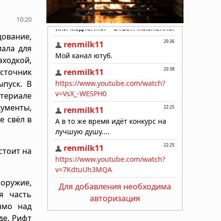
10:20
ование,
ала для
ходкой,
сточник
пуск. В
атериале
кументы,
е свёл в
стоит на
оружие,
Для добавления необходима
я часть
авторизация
ямо над
де. Рифт