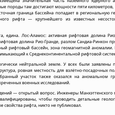
азмещена значительная часть наземного ядерного а
чные породы там достигают мощности пяти километров,
сточная граница бассейна попадает в региональную г
ьного рифта — крупнейшего из известных несосто
а, едина. Лос-Аламос: активная рифтовая долина Рио
рифтовая долина Рио-Гранде, разлом Сандиа-Ринкон п
ьный рифтовый бассейн, зона геомагнитной аномалии.
примыкающий к Среднеконтинентальной рифтовой систе
огически нейтральной земле. У всех были заявлены 
уктура, ровная местность для взлётно-посадочных по
бранный участок также оказался на аномальном гр
екреченных военных исследований.
адений — открытый вопрос. Инженеры Манхэттенского 
валифицированы, чтобы проводить детальные геолог
е свойства рифта, никто не публиковал.