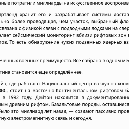
енные потратили миллиарды на искусственное воспроизв
иртленд хранит его и разрабатывает системы достав
ельно более проводящая, чем участок, выбранный фл
связана с физикой связи с подводными лодками на све
делает сейсмический мониторинг вблизи рифтовых зон 
фтов. То есть обнаружение чужих подземных ядерных в
еченных военных преимуществ. Всё собрано в одном мес
тина становится ещё определённее.
гайо, где работают Национальный центр воздушно-кос
ВВС, стоит на Восточно-Континентальном рифтовом б
 в 1992 году. Дейтон находится в документированн
ным древним рифтом. Базальтовые породы, оставшиеся
 было это миллиард лет назад, — создают пассивно пр
ную электромагнитную связь и сегодня.