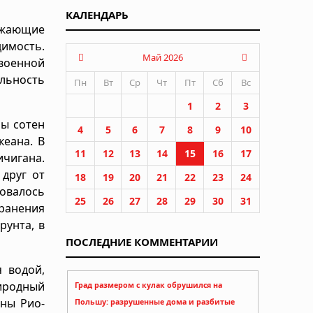
КАЛЕНДАРЬ
ужающие
димость.
Май 2026
военной
льность
Пн
Вт
Ср
Чт
Пт
Сб
Вс
1
2
3
ны сотен
4
5
6
7
8
9
10
кеана. В
11
12
13
14
15
16
17
ичигана.
 друг от
18
19
20
21
22
23
24
бовалось
25
26
27
28
29
30
31
ранения
рунта, в
ПОСЛЕДНИЕ КОММЕНТАРИИ
 водой,
иродный
Град размером с кулак обрушился на
ины Рио-
Польшу: разрушенные дома и разбитые