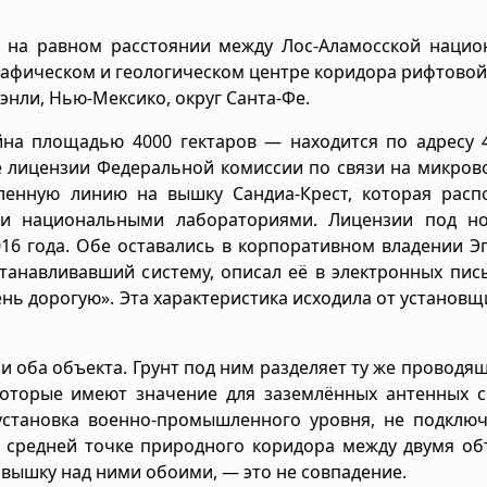
о на равном расстоянии между Лос-Аламосской нацио
рафическом и геологическом центре коридора рифтово
энли, Нью-Мексико, округ Санта-Фе.
а площадью 4000 гектаров — находится по адресу 4
ые лицензии Федеральной комиссии по связи на микро
ленную линию на вышку Сандиа-Крест, которая расп
ми национальными лабораториями. Лицензии под н
6 года. Обе оставались в корпоративном владении Э
станавливавший систему, описал её в электронных пис
ь дорогую». Эта характеристика исходила от установщи
 и оба объекта. Грунт под ним разделяет ту же проводя
которые имеют значение для заземлённых антенных с
установка военно-промышленного уровня, не подключ
 средней точке природного коридора между двумя об
вышку над ними обоими, — это не совпадение.