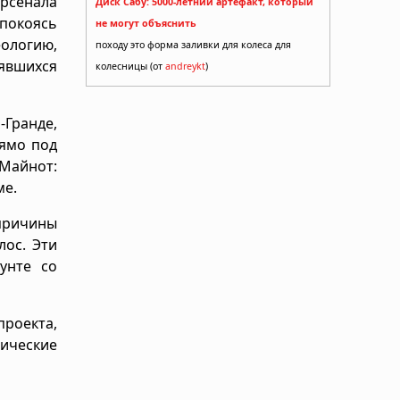
рсенала
Диск Сабу: 5000-летний артефакт, который
 покоясь
не могут объяснить
еологию,
походу это форма заливки для колеса для
явшихся
колесницы (от
andreykt
)
-Гранде,
рямо под
 Майнот:
ме.
причины
лос. Эти
унте со
проекта,
ические