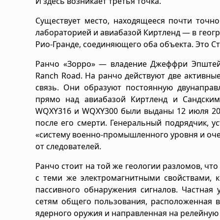
И здесь возникает третья точка.
Существует место, находящееся почти точн
лабораторией и авиабазой Киртленд — в геог
Рио-Гранде, соединяющего оба объекта. Это Ст
Ранчо «Зорро» — владение Джеффри Эпштейн
Ranch Road. На ранчо действуют две активн
связь. Они образуют постоянную двунаправ
прямо над авиабазой Киртленд и Сандски
WQXY316 и WQXY300 были выданы 12 июля 201
после его смерти. Генеральный подрядчик, у
«систему военно-промышленного уровня и очен
от следователей.
Ранчо стоит на той же геологии разломов, что
с теми же электромагнитными свойствами, 
пассивного обнаружения сигналов. Частная 
сетям общего пользования, расположенная в
ядерного оружия и направленная на релейную 