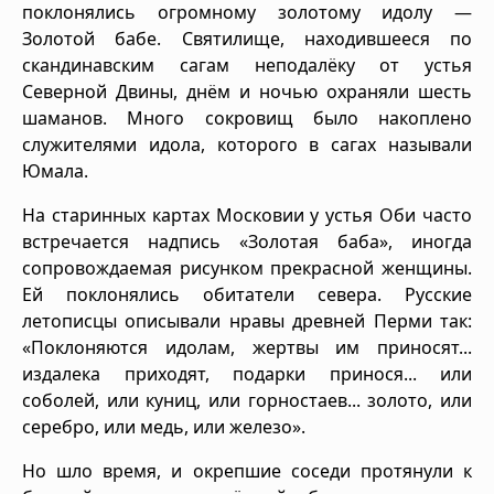
поклонялись огромному золотому идолу —
Золотой бабе. Святилище, находившееся по
скандинавским сагам неподалёку от устья
Северной Двины, днём и ночью охраняли шесть
шаманов. Много сокровищ было накоплено
служителями идола, которого в сагах называли
Юмала.
На старинных картах Московии у устья Оби часто
встречается надпись «Золотая баба», иногда
сопровождаемая рисунком прекрасной женщины.
Ей поклонялись обитатели севера. Русские
летописцы описывали нравы древней Перми так:
«Поклоняются идолам, жертвы им приносят...
издалека приходят, подарки принося... или
соболей, или куниц, или горностаев... золото, или
серебро, или медь, или железо».
Но шло время, и окрепшие соседи протянули к