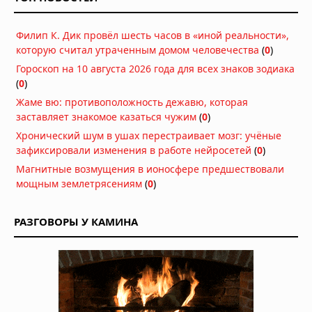
года
Вчера в 09:37
Филип К. Дик провёл шесть часов в «иной реальности»,
Исчезновение правителя Мали:
которую считал утраченным домом человечества
флот из двух тысяч кораблей ушёл в
(
0
)
Атлантику и не вернулся
Гороскоп на 10 августа 2026 года для всех знаков зодиака
Вчера в 09:17
(
0
)
Восемь выживших: почему более
Жаме вю: противоположность дежавю, которая
семисот легенд о Потопе называют
заставляет знакомое казаться чужим
(
0
)
одно и то же число
Хронический шум в ушах перестраивает мозг: учёные
08.08.2026 в 10:54
зафиксировали изменения в работе нейросетей
(
0
)
Феномен двойников и
Магнитные возмущения в ионосфере предшествовали
статистические аномалии ставят
мощным землетрясениям
(
0
)
под сомнение естественное
происхождение значительной части
человечества
РАЗГОВОРЫ У КАМИНА
08.08.2026 в 10:50
В Египте обнаружена
сорокаметровая структура, которую
исследователи называют
«Звёздными вратами»
08.08.2026 в 10:45