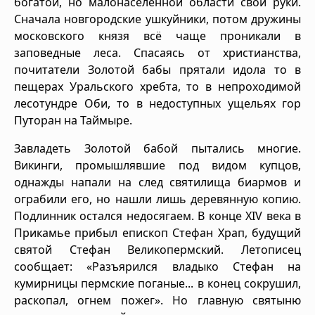
богатой, но малонаселённой области свои руки.
Сначала новгородские ушкуйники, потом дружины
московского князя всё чаще проникали в
заповедные леса. Спасаясь от христианства,
почитатели Золотой бабы прятали идола то в
пещерах Уральского хребта, то в непроходимой
лесотундре Оби, то в недоступных ущельях гор
Путоран на Таймыре.
Завладеть Золотой бабой пытались многие.
Викинги, промышлявшие под видом купцов,
однажды напали на след святилища биармов и
ограбили его, но нашли лишь деревянную копию.
Подлинник остался недосягаем. В конце XIV века в
Прикамье прибыл епископ Стефан Храп, будущий
святой Стефан Великопермский. Летописец
сообщает: «Разъярился владыко Стефан на
кумирницы пермские поганые... в конец сокрушил,
раскопал, огнем пожег». Но главную святыню