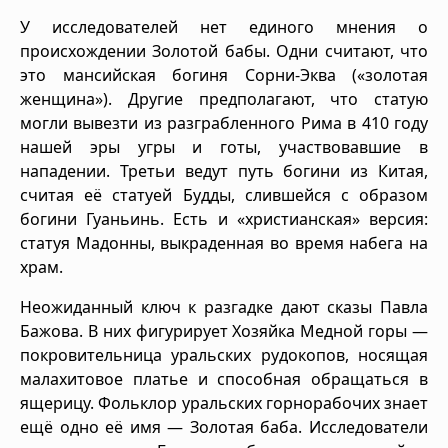
У исследователей нет единого мнения о
происхождении Золотой бабы. Одни считают, что
это мансийская богиня Сорни-Эква («золотая
женщина»). Другие предполагают, что статую
могли вывезти из разграбленного Рима в 410 году
нашей эры угры и готы, участвовавшие в
нападении. Третьи ведут путь богини из Китая,
считая её статуей Будды, слившейся с образом
богини Гуаньинь. Есть и «христианская» версия:
статуя Мадонны, выкраденная во время набега на
храм.
Неожиданный ключ к разгадке дают сказы Павла
Бажова. В них фигурирует Хозяйка Медной горы —
покровительница уральских рудокопов, носящая
малахитовое платье и способная обращаться в
ящерицу. Фольклор уральских горнорабочих знает
ещё одно её имя — Золотая баба. Исследователи