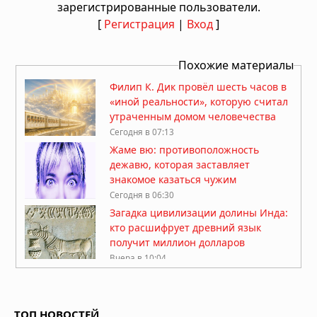
зарегистрированные пользователи.
[
Регистрация
|
Вход
]
Похожие материалы
Филип К. Дик провёл шесть часов в
«иной реальности», которую считал
утраченным домом человечества
Сегодня в 07:13
Жаме вю: противоположность
дежавю, которая заставляет
знакомое казаться чужим
Сегодня в 06:30
Загадка цивилизации долины Инда:
кто расшифрует древний язык
получит миллион долларов
Вчера в 10:04
Солнце погаснет, планеты
выстроятся в ряд, звёзды упадут:
что предвещает 12 августа 2026
ТОП НОВОСТЕЙ