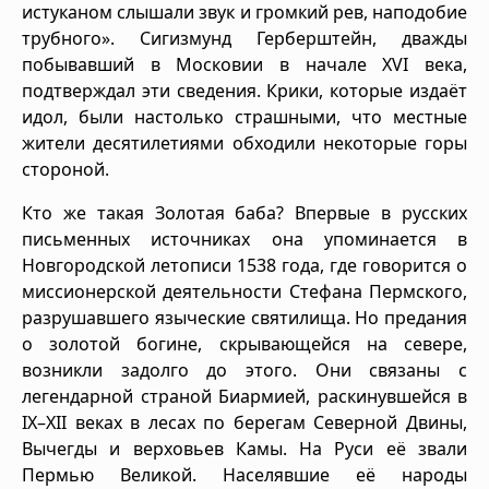
истуканом слышали звук и громкий рев, наподобие
трубного». Сигизмунд Герберштейн, дважды
побывавший в Московии в начале XVI века,
подтверждал эти сведения. Крики, которые издаёт
идол, были настолько страшными, что местные
жители десятилетиями обходили некоторые горы
стороной.
Кто же такая Золотая баба? Впервые в русских
письменных источниках она упоминается в
Новгородской летописи 1538 года, где говорится о
миссионерской деятельности Стефана Пермского,
разрушавшего языческие святилища. Но предания
о золотой богине, скрывающейся на севере,
возникли задолго до этого. Они связаны с
легендарной страной Биармией, раскинувшейся в
IX–XII веках в лесах по берегам Северной Двины,
Вычегды и верховьев Камы. На Руси её звали
Пермью Великой. Населявшие её народы