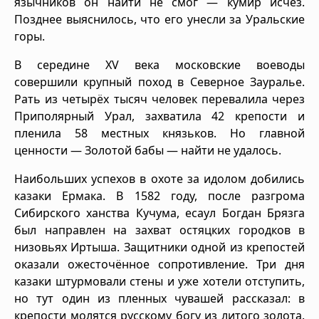
язычников он найти не смог — кумир исчез.
Позднее выяснилось, что его унесли за Уральские
горы.
В середине XV века московские воеводы
совершили крупный поход в Северное Зауралье.
Рать из четырёх тысяч человек перевалила через
Приполярный Урал, захватила 42 крепости и
пленила 58 местных князьков. Но главной
ценности — Золотой бабы — найти не удалось.
Наибольших успехов в охоте за идолом добились
казаки Ермака. В 1582 году, после разгрома
Сибирского ханства Кучума, есаул Богдан Брязга
был направлен на захват остяцких городков в
низовьях Иртыша. Защитники одной из крепостей
оказали ожесточённое сопротивление. Три дня
казаки штурмовали стены и уже хотели отступить,
но тут один из пленных чувашей рассказал: в
крепости молятся русскому богу из литого золота.