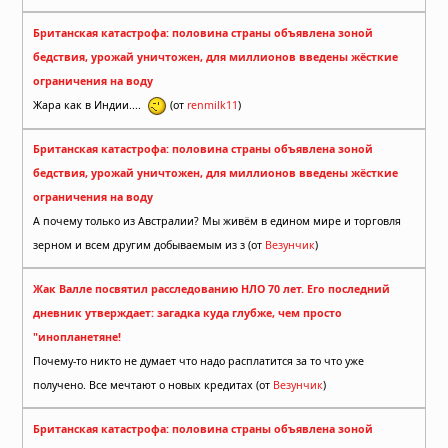
Британская катастрофа: половина страны объявлена зоной
бедствия, урожай уничтожен, для миллионов введены жёсткие
ограничения на воду
Жара как в Индии....
(от
renmilk11
)
Британская катастрофа: половина страны объявлена зоной
бедствия, урожай уничтожен, для миллионов введены жёсткие
ограничения на воду
А почему только из Австралии? Мы живём в едином мире и торговля
зерном и всем другим добываемым из з (от
Везунчик
)
Жак Валле посвятил расследованию НЛО 70 лет. Его последний
дневник утверждает: загадка куда глубже, чем просто
"инопланетяне!
Почему-то никто не думает что надо расплатится за то что уже
получено. Все мечтают о новых кредитах (от
Везунчик
)
Британская катастрофа: половина страны объявлена зоной