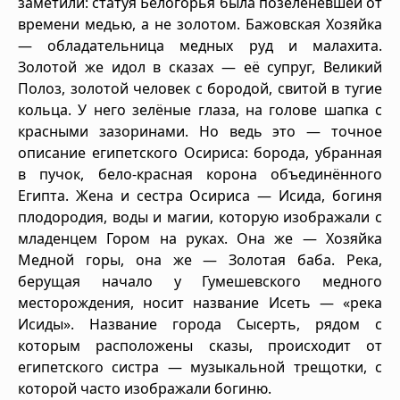
заметили: статуя Белогорья была позеленевшей от
времени медью, а не золотом. Бажовская Хозяйка
— обладательница медных руд и малахита.
Золотой же идол в сказах — её супруг, Великий
Полоз, золотой человек с бородой, свитой в тугие
кольца. У него зелёные глаза, на голове шапка с
красными зазоринами. Но ведь это — точное
описание египетского Осириса: борода, убранная
в пучок, бело-красная корона объединённого
Египта. Жена и сестра Осириса — Исида, богиня
плодородия, воды и магии, которую изображали с
младенцем Гором на руках. Она же — Хозяйка
Медной горы, она же — Золотая баба. Река,
берущая начало у Гумешевского медного
месторождения, носит название Исеть — «река
Исиды». Название города Сысерть, рядом с
которым расположены сказы, происходит от
египетского систра — музыкальной трещотки, с
которой часто изображали богиню.