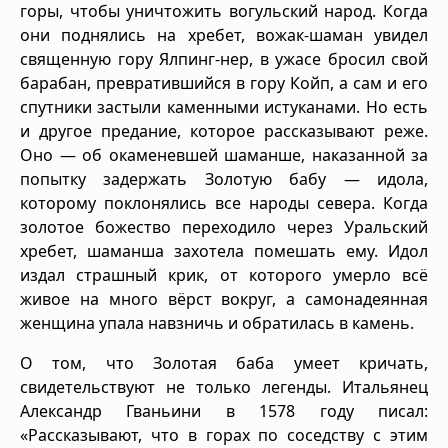
горы, чтобы уничтожить вогульский народ. Когда
они поднялись на хребет, вожак-шаман увидел
священную гору Ялпинг-нер, в ужасе бросил свой
барабан, превратившийся в гору Койп, а сам и его
спутники застыли каменными истуканами. Но есть
и другое предание, которое рассказывают реже.
Оно — об окаменевшей шаманше, наказанной за
попытку задержать Золотую бабу — идола,
которому поклонялись все народы севера. Когда
золотое божество переходило через Уральский
хребет, шаманша захотела помешать ему. Идол
издал страшный крик, от которого умерло всё
живое на много вёрст вокруг, а самонадеянная
женщина упала навзничь и обратилась в камень.
О том, что Золотая баба умеет кричать,
свидетельствуют не только легенды. Итальянец
Александр Гваньини в 1578 году писал:
«Рассказывают, что в горах по соседству с этим