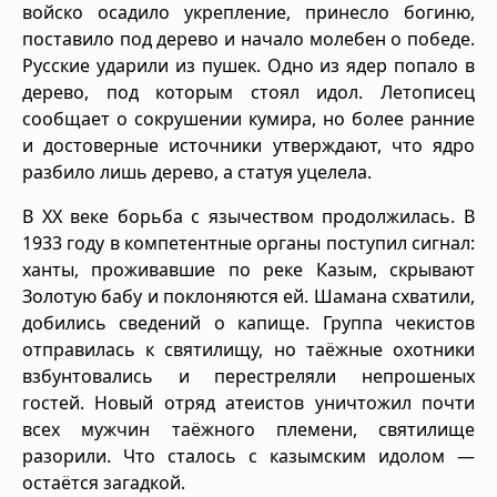
войско осадило укрепление, принесло богиню,
поставило под дерево и начало молебен о победе.
Русские ударили из пушек. Одно из ядер попало в
дерево, под которым стоял идол. Летописец
сообщает о сокрушении кумира, но более ранние
и достоверные источники утверждают, что ядро
разбило лишь дерево, а статуя уцелела.
В XX веке борьба с язычеством продолжилась. В
1933 году в компетентные органы поступил сигнал:
ханты, проживавшие по реке Казым, скрывают
Золотую бабу и поклоняются ей. Шамана схватили,
добились сведений о капище. Группа чекистов
отправилась к святилищу, но таёжные охотники
взбунтовались и перестреляли непрошеных
гостей. Новый отряд атеистов уничтожил почти
всех мужчин таёжного племени, святилище
разорили. Что сталось с казымским идолом —
остаётся загадкой.