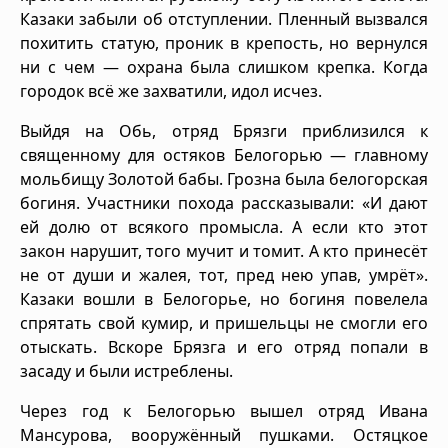
Казаки забыли об отступлении. Пленный вызвался
похитить статую, проник в крепость, но вернулся
ни с чем — охрана была слишком крепка. Когда
городок всё же захватили, идол исчез.
Выйдя на Обь, отряд Брязги приблизился к
священному для остяков Белогорью — главному
мольбищу Золотой бабы. Грозна была белогорская
богиня. Участники похода рассказывали: «И дают
ей долю от всякого промысла. А если кто этот
закон нарушит, того мучит и томит. А кто принесёт
не от души и жалея, тот, пред нею упав, умрёт».
Казаки вошли в Белогорье, но богиня повелела
спрятать свой кумир, и пришельцы не смогли его
отыскать. Вскоре Брязга и его отряд попали в
засаду и были истреблены.
Через год к Белогорью вышел отряд Ивана
Мансурова, вооружённый пушками. Остяцкое