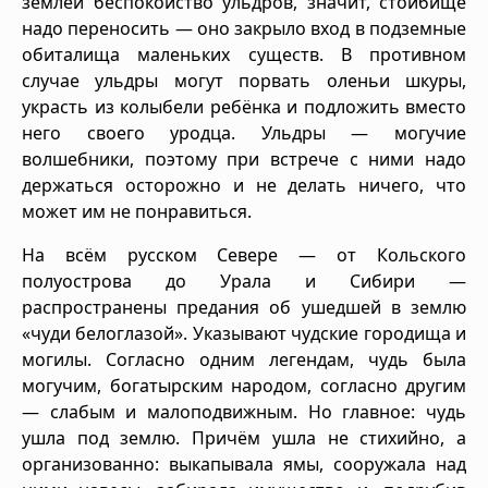
землёй беспокойство ульдров, значит, стойбище
надо переносить — оно закрыло вход в подземные
обиталища маленьких существ. В противном
случае ульдры могут порвать оленьи шкуры,
украсть из колыбели ребёнка и подложить вместо
него своего уродца. Ульдры — могучие
волшебники, поэтому при встрече с ними надо
держаться осторожно и не делать ничего, что
может им не понравиться.
На всём русском Севере — от Кольского
полуострова до Урала и Сибири —
распространены предания об ушедшей в землю
«чуди белоглазой». Указывают чудские городища и
могилы. Согласно одним легендам, чудь была
могучим, богатырским народом, согласно другим
— слабым и малоподвижным. Но главное: чудь
ушла под землю. Причём ушла не стихийно, а
организованно: выкапывала ямы, сооружала над