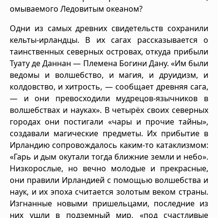
омываемого Ледовитым океаном?
Одни из самых древних свидетельств сохранили
кельты-ирландцы. В их сагах рассказывается о
таинственных северных островах, откуда прибыли
Туату де Даннан — Племена Богини Дану. «Им были
ведомы и волшебство, и магия, и друидизм, и
колдовство, и хитрость, — сообщает древняя сага,
— и они превосходили мудрецов-язычников в
волшебствах и науках». В четырёх своих северных
городах они постигали «чары и прочие тайны»,
создавали магические предметы. Их прибытие в
Ирландию сопровождалось каким-то катаклизмом:
«Гарь и дым окутали тогда ближние земли и небо».
Низкорослые, но вечно молодые и прекрасные,
они правили Ирландией с помощью волшебства и
наук, и их эпоха считается золотым веком страны.
Изгнанные новыми пришельцами, последние из
них ушли в подземный мир, «под счастливые