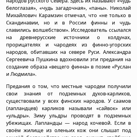
народов русского Севера. Здесь их называют «чудь
белоглазая», «чудь загадочная», «паны». Николай
Михайлович Карамзин отмечал, что «не только в
Скандинавии, но и в России финны и чудь
славились волшебством». Исследователь ссылался
на древнерусские источники о колдунах,
прорицателях и чародеях из финно-угорских
народов, обитавших на севере Руси. Александра
Сергеевича Пушкина вдохновили эти предания на
создание образа «вещего финна» в поэме «Руслан
и Людмила».
Предания о том, что местные чародеи получили
свои знания от подземных духов-карликов,
существовали у всех финских народов. У саамов
(лапландцев) карликов называли «сайвок» или
«ульдры». Зиму ульдры проводят в подземных
убежищах. Лапландцы — народ кочевой. Если в
своём жилище из оленьих кож они слышат под