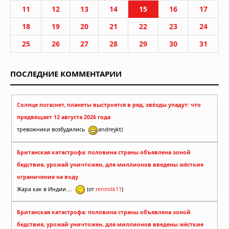
11
12
13
14
15
16
17
18
19
20
21
22
23
24
25
26
27
28
29
30
31
ПОСЛЕДНИЕ КОММЕНТАРИИ
Солнце погаснет, планеты выстроятся в ряд, звёзды упадут: что
предвещает 12 августа 2026 года
тревожники возбудились
andreykt)
Британская катастрофа: половина страны объявлена зоной
бедствия, урожай уничтожен, для миллионов введены жёсткие
ограничения на воду
Жара как в Индии....
(от
renmilk11
)
Британская катастрофа: половина страны объявлена зоной
бедствия, урожай уничтожен, для миллионов введены жёсткие