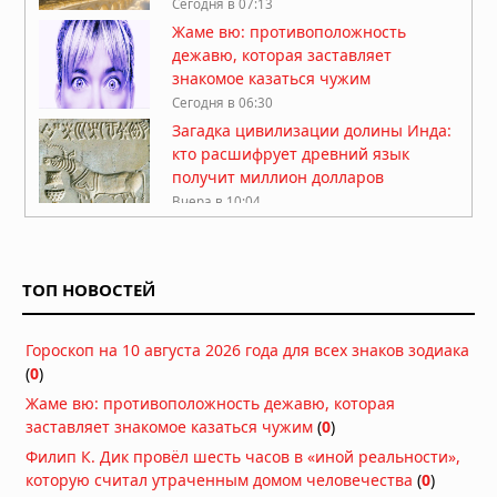
Сегодня в 07:13
Жаме вю: противоположность
дежавю, которая заставляет
знакомое казаться чужим
Сегодня в 06:30
Загадка цивилизации долины Инда:
кто расшифрует древний язык
получит миллион долларов
Вчера в 10:04
Солнце погаснет, планеты
выстроятся в ряд, звёзды упадут:
что предвещает 12 августа 2026
ТОП НОВОСТЕЙ
года
Вчера в 09:37
Гороскоп на 10 августа 2026 года для всех знаков зодиака
Исчезновение правителя Мали:
(
0
)
флот из двух тысяч кораблей ушёл в
Атлантику и не вернулся
Жаме вю: противоположность дежавю, которая
Вчера в 09:17
заставляет знакомое казаться чужим
(
0
)
Восемь выживших: почему более
Филип К. Дик провёл шесть часов в «иной реальности»,
семисот легенд о Потопе называют
которую считал утраченным домом человечества
(
0
)
одно и то же число