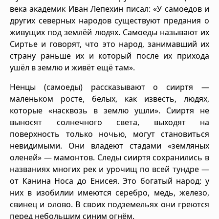
века академик Иван Лепехин писал: «У самоедов и
других северных народов существуют предания о
живущих под землёй людях. Самоеды называют их
Сиртье и говорят, что это народ, занимавший их
страну раньше их и который после их прихода
ушёл в землю и живёт ещё там».
Ненцы (самоеды) рассказывают о сииртя —
маленьком росте, белых, как известь, людях,
которые «насквозь в землю ушли». Сииртя не
выносят солнечного света, выходят на
поверхность только ночью, могут становиться
невидимыми. Они владеют стадами «земляных
оленей» — мамонтов. Следы сииртя сохранились в
названиях многих рек и урочищ по всей тундре —
от Канина Носа до Енисея. Это богатый народ: у
них в изобилии имеются серебро, медь, железо,
свинец и олово. В своих подземельях они греются
перед небольшим синим огнём.