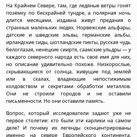
На Крайнем Севере, там, где ледяные ветры гонят
позёмку по бескрайней тундре, а полярная ночь
длится месяцами, издавна живут предания о
странных маленьких людях. Норвежские альфары,
датские и шведские эльвы, германские альбы,
ирландские сиды, шотландские пикты, русская чудь
белоглазая, ненецкие сииртя, саамские ульдры — у
каждого северного народа есть своё имя для них,
но описание удивительно похоже. Низкорослые,
скрывающиеся от солнца, живущие под землёй
или в скалах, владеющие непостижимым
колдовством и секретами обработки металлов.
Они не строили городов и не оставили
письменности. Но они оставили память.
Вопрос, который исследователи задают уже не
первое столетие: кто были эти карлики на самом
деле? И почему их легенды сконцентрированы
именно на севере Европейского континента,