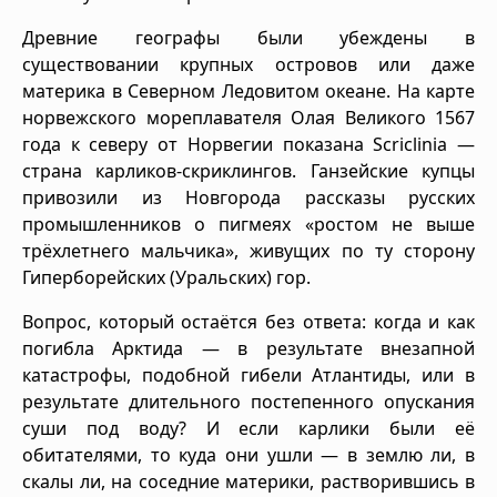
Древние географы были убеждены в
существовании крупных островов или даже
материка в Северном Ледовитом океане. На карте
норвежского мореплавателя Олая Великого 1567
года к северу от Норвегии показана Scriclinia —
страна карликов-скриклингов. Ганзейские купцы
привозили из Новгорода рассказы русских
промышленников о пигмеях «ростом не выше
трёхлетнего мальчика», живущих по ту сторону
Гиперборейских (Уральских) гор.
Вопрос, который остаётся без ответа: когда и как
погибла Арктида — в результате внезапной
катастрофы, подобной гибели Атлантиды, или в
результате длительного постепенного опускания
суши под воду? И если карлики были её
обитателями, то куда они ушли — в землю ли, в
скалы ли, на соседние материки, растворившись в