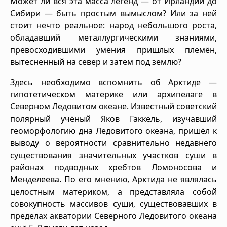
Может ли вся эта масса легенд — от Ирландии до
Сибири — быть простым вымыслом? Или за ней
стоит нечто реальное: народ небольшого роста,
обладавший металлургическими знаниями,
превосходившими умения пришлых племён,
вытесненный на север и затем под землю?
Здесь необходимо вспомнить об Арктиде —
гипотетическом материке или архипелаге в
Северном Ледовитом океане. Известный советский
полярный учёный Яков Гаккель, изучавший
геоморфологию дна Ледовитого океана, пришёл к
выводу о вероятности сравнительно недавнего
существования значительных участков суши в
районах подводных хребтов Ломоносова и
Менделеева. По его мнению, Арктида не являлась
целостным материком, а представляла собой
совокупность массивов суши, существовавших в
пределах акватории Северного Ледовитого океана