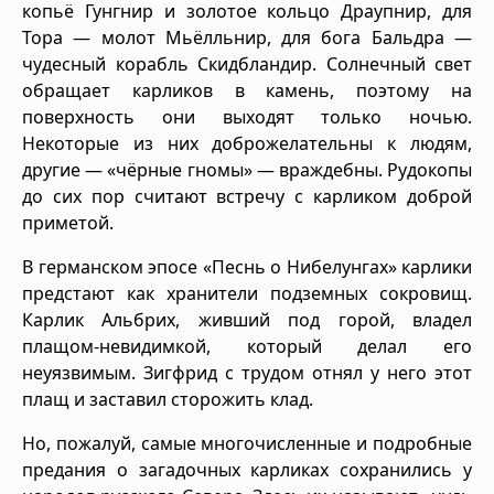
копьё Гунгнир и золотое кольцо Драупнир, для
Тора — молот Мьёлльнир, для бога Бальдра —
чудесный корабль Скидбландир. Солнечный свет
обращает карликов в камень, поэтому на
поверхность они выходят только ночью.
Некоторые из них доброжелательны к людям,
другие — «чёрные гномы» — враждебны. Рудокопы
до сих пор считают встречу с карликом доброй
приметой.
В германском эпосе «Песнь о Нибелунгах» карлики
предстают как хранители подземных сокровищ.
Карлик Альбрих, живший под горой, владел
плащом-невидимкой, который делал его
неуязвимым. Зигфрид с трудом отнял у него этот
плащ и заставил сторожить клад.
Но, пожалуй, самые многочисленные и подробные
предания о загадочных карликах сохранились у