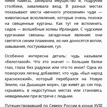
ними навесы, забирала имущество и, подрубив
столбики, заваливала вход. В разных местах
показывают места «вечного упокоения» чуди —
живописные всхолмления, которые очень похожи
на священные курганы. Как тут не вспомнить
сидов — волшебные холмы Ирландии. С чудскими
курганами связаны загадочные явления: они
светятся синим пламенем, из них доносятся вопли,
завывания, постукивания, гул.
Особенно интересна деталь: чудь называли
«белоглазой». Что это значит — большие белки
глаз, глаза без радужки или что-то иное? Одна из
поморских легенд добавляет, что чудь «был народ
краснокожий», который перебрался на Новую
Землю, «за Дышащее море», где живёт до сих пор,
скрываясь в недоступных местах или становясь
невидимыми при встрече с людьми.
Путешествовавший по Северу России в конце XVIII