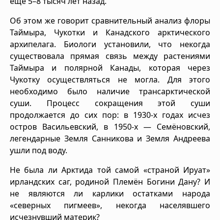
ещё 5–8 тысяч лет назад.
Об этом же говорит сравнительный анализ флоры
Таймыра, Чукотки и Канадского арктического
архипелага. Биологи установили, что некогда
существовала прямая связь между растениями
Таймыра и полярной Канады, которая через
Чукотку осуществляться не могла. Для этого
необходимо было наличие трансарктической
суши. Процесс сокращения этой суши
продолжается до сих пор: в 1930-х годах исчез
остров Васильевский, в 1950-х — Семёновский,
легендарные Земля Санникова и Земля Андреева
ушли под воду.
Не была ли Арктида той самой «страной Ируат»
ирландских саг, родиной Племён Богини Дану? И
не являются ли карлики остатками народа
«северных пигмеев», некогда населявшего
исчезнувший материк?