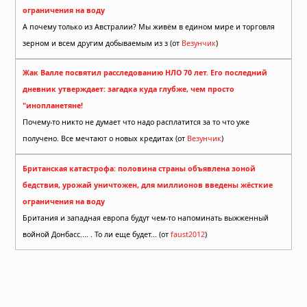
ограничения на воду
А почему только из Австралии? Мы живём в едином мире и торговля
зерном и всем другим добываемым из з (от
Везунчик
)
Жак Валле посвятил расследованию НЛО 70 лет. Его последний
дневник утверждает: загадка куда глубже, чем просто
"инопланетяне!
Почему-то никто не думает что надо расплатится за то что уже
получено. Все мечтают о новых кредитах (от
Везунчик
)
Британская катастрофа: половина страны объявлена зоной
бедствия, урожай уничтожен, для миллионов введены жёсткие
ограничения на воду
Британия и западная европа будут чем-то напоминать выжженный
войной Донбасс.... . То ли еще будет... (от
faust2012
)