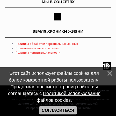
МЫ В СОЦСЕТЯХ
ЗЕМЛЯ.ХРОНИКИ ЖИЗНИ
Политика обработки персональных данных
Пользовательское соглашение
Политика конфиденциальности
Этот сайт использует файлы cookies для
более комфортной работы пользователя.
Продолжая просмотр страниц сайта, вы
Любое использование материалов допускается только при соблюдении
соглашаетесь с
Политикой использования
правил перепечатки и при наличии
гиперссылки
Новости, аналитика, прогнозы и другие материалы, представленные на
файлов cookies
.
данном сайте, не являются офертой или рекомендацией
Все права защищены © Земля. Хроники Жизни,
СОГЛАСИТЬСЯ
2011—2026