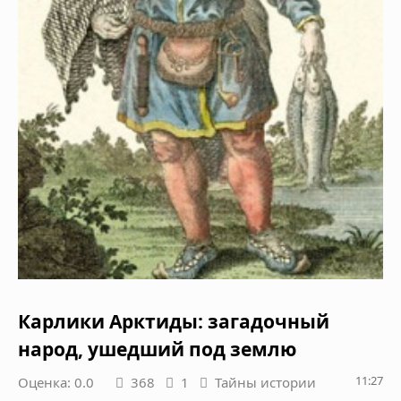
Карлики Арктиды: загадочный
народ, ушедший под землю
11:27
Оценка: 0.0
368
1
Тайны истории