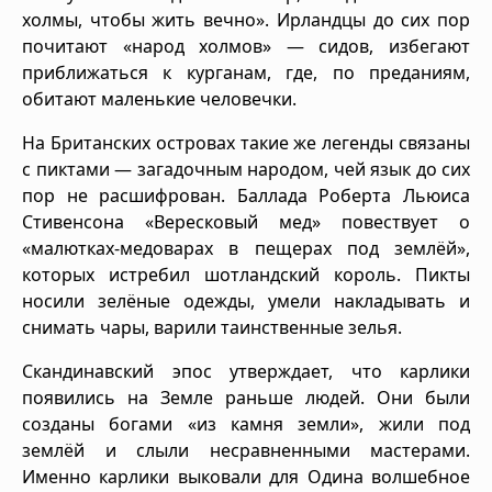
холмы, чтобы жить вечно». Ирландцы до сих пор
почитают «народ холмов» — сидов, избегают
приближаться к курганам, где, по преданиям,
обитают маленькие человечки.
На Британских островах такие же легенды связаны
с пиктами — загадочным народом, чей язык до сих
пор не расшифрован. Баллада Роберта Льюиса
Стивенсона «Вересковый мед» повествует о
«малютках-медоварах в пещерах под землёй»,
которых истребил шотландский король. Пикты
носили зелёные одежды, умели накладывать и
снимать чары, варили таинственные зелья.
Скандинавский эпос утверждает, что карлики
появились на Земле раньше людей. Они были
созданы богами «из камня земли», жили под
землёй и слыли несравненными мастерами.
Именно карлики выковали для Одина волшебное